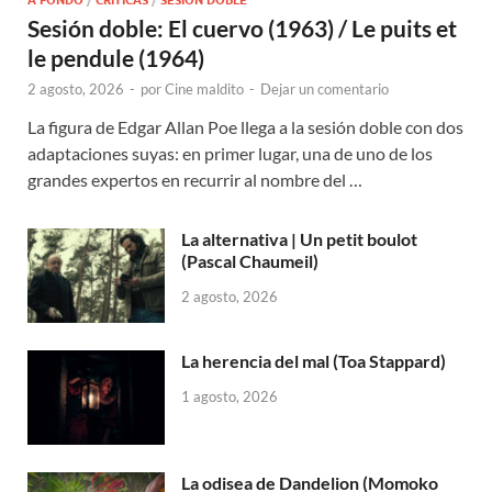
Sesión doble: El cuervo (1963) / Le puits et
le pendule (1964)
2 agosto, 2026
-
por
Cine maldito
-
Dejar un comentario
La figura de Edgar Allan Poe llega a la sesión doble con dos
adaptaciones suyas: en primer lugar, una de uno de los
grandes expertos en recurrir al nombre del …
La alternativa | Un petit boulot
(Pascal Chaumeil)
2 agosto, 2026
La herencia del mal (Toa Stappard)
1 agosto, 2026
La odisea de Dandelion (Momoko