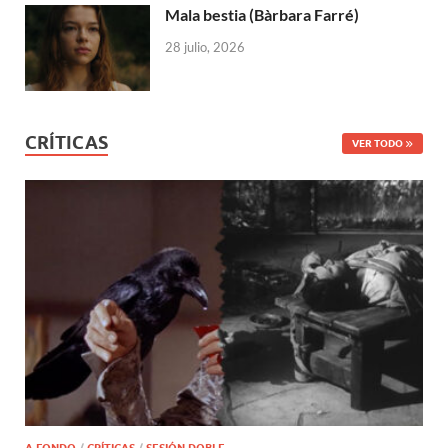
Mala bestia (Bàrbara Farré)
28 julio, 2026
CRÍTICAS
VER TODO
A FONDO
/
CRÍTICAS
/
SESIÓN DOBLE