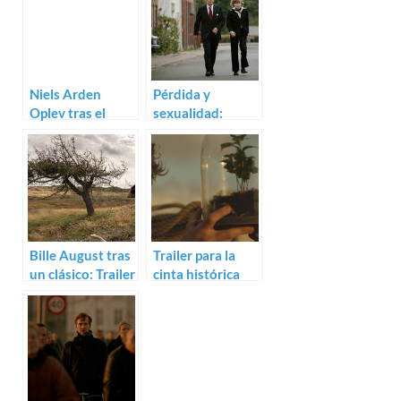
Niels Arden
Pérdida y
Oplev tras el
sexualidad:
cautiverio en
Trailer para
Daniel
Speed Walking de
Niels Arden
Oplev
Bille August tras
Trailer para la
un clásico: Trailer
cinta histórica
de A Fortunate
Gold Coast
Man