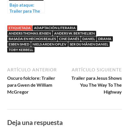
Bajo ataque:
Trailer para The
Way We Died
ETIQUETADA
ADAPTACIÓN LITERARIA
ANDERS THOMAS JENSEN
ANDERS W. BERTHELSEN
BASADA EN HECHOS REALES
CINE DANÉS
DANIEL
DRAMA
ESBEN SMED
NIELS ARDEN OPLEV
SER DU MÅNEN DANIEL
TOBY KEBBELL
ARTÍCULO ANTERIOR
ARTÍCULO SIGUIENTE
Oscuro folclore: Trailer
Trailer para Jesus Shows
para Gwen de William
You The Way To The
McGregor
Highway
Deja una respuesta