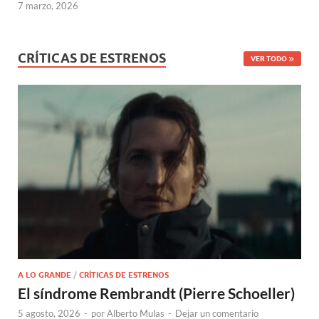
7 marzo, 2026
CRÍTICAS DE ESTRENOS
VER TODO
A LO GRANDE
/
CRÍTICAS DE ESTRENOS
El síndrome Rembrandt (Pierre Schoeller)
5 agosto, 2026
-
por
Alberto Mulas
-
Dejar un comentario