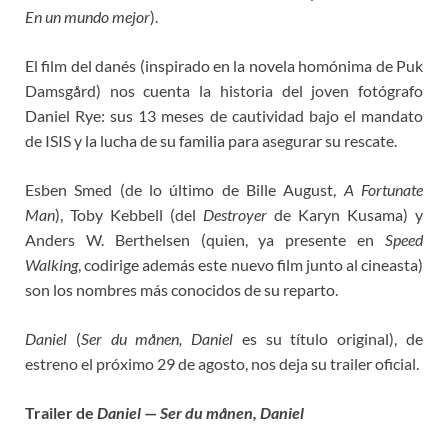
En un mundo mejor
).
El film del danés (inspirado en la novela homónima de Puk
Damsgård) nos cuenta la historia del joven fotógrafo
Daniel Rye: sus 13 meses de cautividad bajo el mandato
de ISIS y la lucha de su familia para asegurar su rescate.
Esben Smed (de lo último de Bille August,
A Fortunate
Man
), Toby Kebbell (del
Destroyer
de Karyn Kusama) y
Anders W. Berthelsen (quien, ya presente en
Speed
Walking
, codirige además este nuevo film junto al cineasta)
son los nombres más conocidos de su reparto.
Daniel
(
Ser du månen, Daniel
es su título original), de
estreno el próximo 29 de agosto, nos deja su trailer oficial.
Trailer de
Daniel
—
Ser du månen, Daniel