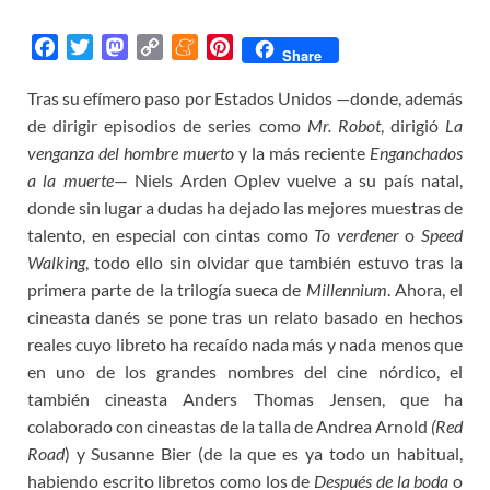
F
T
M
C
M
P
Share
a
w
a
o
e
i
Tras su efímero paso por Estados Unidos —donde, además
c
i
s
p
n
n
de dirigir episodios de series como
e
t
t
y
e
t
Mr. Robot
, dirigió
La
b
t
o
L
a
e
venganza del hombre muerto
y la más reciente
Enganchados
o
e
d
i
m
r
a la muerte
— Niels Arden Oplev vuelve a su país natal,
o
r
o
n
e
e
donde sin lugar a dudas ha dejado las mejores muestras de
k
n
k
s
talento, en especial con cintas como
To verdener
o
Speed
t
Walking
, todo ello sin olvidar que también estuvo tras la
primera parte de la trilogía sueca de
Millennium
. Ahora, el
cineasta danés se pone tras un relato basado en hechos
reales cuyo libreto ha recaído nada más y nada menos que
en uno de los grandes nombres del cine nórdico, el
también cineasta Anders Thomas Jensen, que ha
colaborado con cineastas de la talla de Andrea Arnold
(Red
Road
) y Susanne Bier (de la que es ya todo un habitual,
habiendo escrito libretos como los de
Después de la boda
o