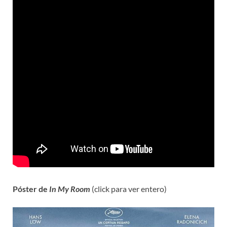
Póster de
In My Room
(click para ver entero)