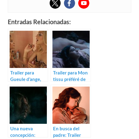
Entradas Relacionadas:
Trailer para
Trailer para Mon
Gueule d’ange,
tissu préféré de
con Marion
Gaya Jiji
Cotillard
Una nueva
En busca del
concepción:
padre: Trailer