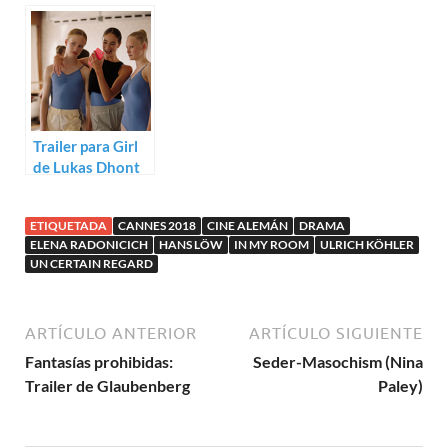
Trailer para
para Sofia
Border
Trailer para Girl
de Lukas Dhont
ETIQUETADA
CANNES 2018
CINE ALEMÁN
DRAMA
ELENA RADONICICH
HANS LÖW
IN MY ROOM
ULRICH KÖHLER
UN CERTAIN REGARD
ARTÍCULO ANTERIOR
ARTÍCULO SIGUIENTE
Fantasías prohibidas:
Seder-Masochism (Nina
Trailer de Glaubenberg
Paley)