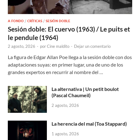
A FONDO
/
CRÍTICAS
/
SESIÓN DOBLE
Sesión doble: El cuervo (1963) / Le puits et
le pendule (1964)
2 agosto, 2026
-
por
Cine maldito
-
Dejar un comentario
La figura de Edgar Allan Poe llega a la sesión doble con dos
adaptaciones suyas: en primer lugar, una de uno de los
grandes expertos en recurrir al nombre del …
La alternativa | Un petit boulot
(Pascal Chaumeil)
2 agosto, 2026
La herencia del mal (Toa Stappard)
1 agosto, 2026