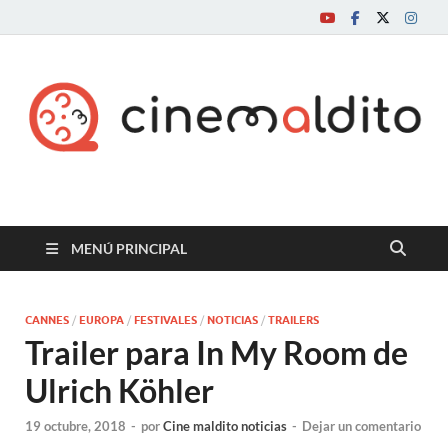
Cine maldito
MENÚ PRINCIPAL
CANNES
/
EUROPA
/
FESTIVALES
/
NOTICIAS
/
TRAILERS
Trailer para In My Room de
Ulrich Köhler
19 octubre, 2018
-
por
Cine maldito noticias
-
Dejar un comentario