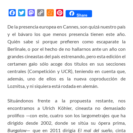
F
T
M
C
M
P
Share
a
w
a
o
e
i
De la presencia europea en Cannes, son quizá nuestro país
c
i
s
p
n
n
y el bávaro los que menos presencia tienen este año.
e
t
t
y
e
t
b
t
o
L
a
e
Quién sabe si porque prefieren como escaparate la
o
e
d
i
m
r
Berlinale, o por el hecho de no hallarnos ante un año con
o
r
o
n
e
e
grandes cineastas del país estrenando, pero esta edición el
k
n
k
s
certamen galo sólo acoge dos títulos en sus secciones
t
centrales (Competición y UCR), teniendo en cuenta que,
además, uno de ellos es la nueva coproducción de
Loznitsa, y ni siquiera está rodada en alemán.
Situándonos frente a la propuesta restante, nos
encontramos a Ulrich Köhler, cineasta no demasiado
prolífico —con este, cuatro son los largometrajes que ha
dirigido desde 2002, donde se sitúa su ópera prima,
Bungalow
— que en 2011 dirigía
El mal del sueño
, cinta