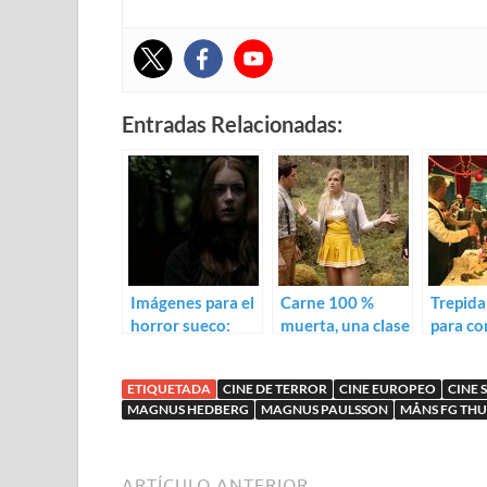
Entradas Relacionadas:
Imágenes para el
Carne 100 %
Trepida
horror sueco:
muerta, una clase
para con
From The Depth
de cocina en el
saga E
Of My Heart
trailer de
3: Life
ETIQUETADA
CINE DE TERROR
CINE EUROPEO
CINE 
American Burger
MAGNUS HEDBERG
MAGNUS PAULSSON
MÅNS FG TH
ARTÍCULO ANTERIOR