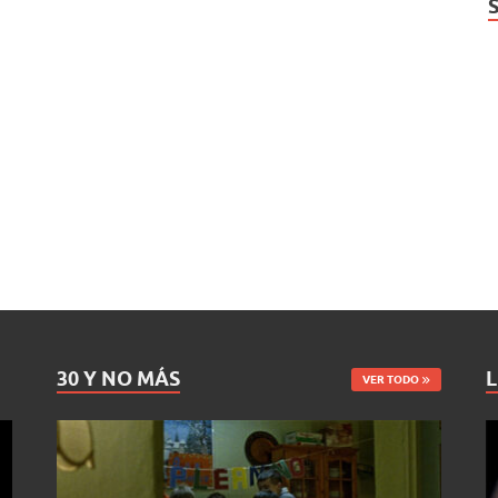
30 Y NO MÁS
L
VER TODO