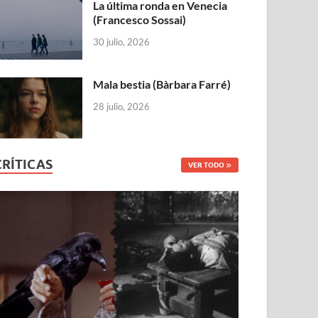
La última ronda en Venecia
(Francesco Sossai)
30 julio, 2026
Mala bestia (Bàrbara Farré)
28 julio, 2026
CRÍTICAS
VER TODO