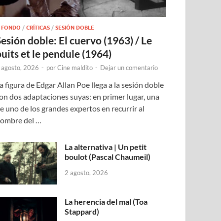
 FONDO
/
CRÍTICAS
/
SESIÓN DOBLE
Sesión doble: El cuervo (1963) / Le
puits et le pendule (1964)
 agosto, 2026
-
por
Cine maldito
-
Dejar un comentario
a figura de Edgar Allan Poe llega a la sesión doble
on dos adaptaciones suyas: en primer lugar, una
e uno de los grandes expertos en recurrir al
ombre del …
La alternativa | Un petit
boulot (Pascal Chaumeil)
2 agosto, 2026
La herencia del mal (Toa
Stappard)