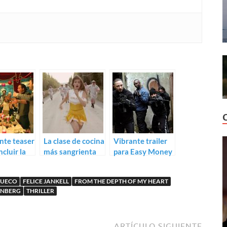
nte teaser
La clase de cocina
Vibrante trailer
cluir la
más sangrienta
para Easy Money
asy Money
continúa, trailer
3: Life Deluxe, ¿la
 Deluxe
de American
mejor de la saga?
SUECO
FELICE JANKELL
FROM THE DEPTH OF MY HEART
Burger
UNBERG
THRILLER
ARTÍCULO SIGUIENTE