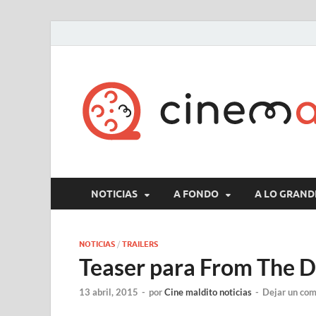
NOTICIAS
A FONDO
A LO GRAND
NOTICIAS
/
TRAILERS
Teaser para From The 
13 abril, 2015
-
por
Cine maldito noticias
-
Dejar un com