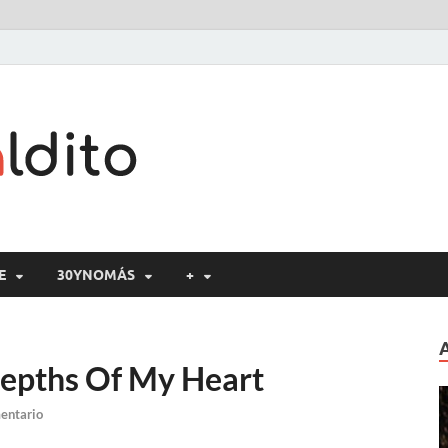
Cine maldito
E
30YNOMÁS
+
Depths Of My Heart
entario