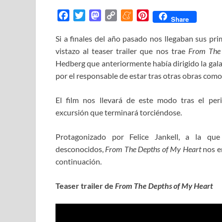
F
T
M
C
M
P
Share
a
w
a
o
e
i
Si a finales del año pasado nos llegaban sus pr
c
i
s
p
n
n
vistazo al teaser trailer que nos trae
e
t
t
y
e
t
From The
b
t
o
L
a
e
Hedberg que anteriormente había dirigido la gal
o
e
d
i
m
r
por el responsable de estar tras otras obras com
o
r
o
n
e
e
k
n
k
s
El film nos llevará de este modo tras el pe
t
excursión que terminará torciéndose.
Protagonizado por Felice Jankell, a la q
desconocidos,
From The Depths of My Heart
nos e
continuación.
Teaser trailer de
From The Depths of My Heart