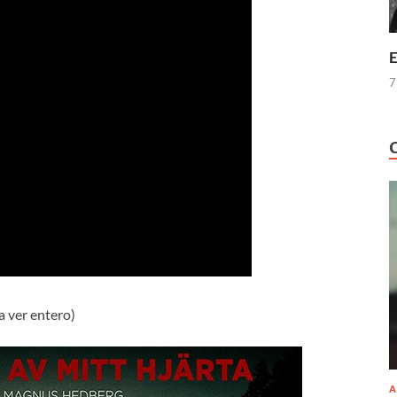
E
7
ra ver entero)
A