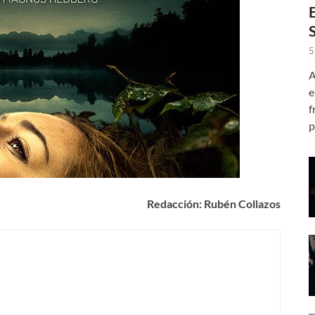
5
A
e
f
p
Redacción: Rubén Collazos