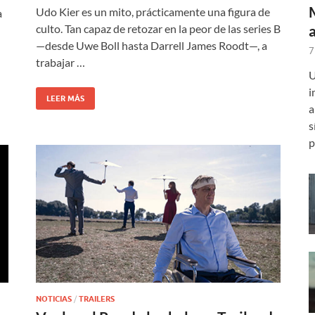
Udo Kier es un mito, prácticamente una figura de
a
culto. Tan capaz de retozar en la peor de las series B
—desde Uwe Boll hasta Darrell James Roodt—, a
7
trabajar …
U
i
LEER MÁS
a
s
p
NOTICIAS
/
TRAILERS