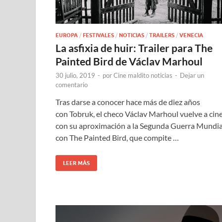
EUROPA
/
FESTIVALES
/
NOTICIAS
/
TRAILERS
/
VENECIA
La asfixia de huir: Trailer para The
Painted Bird de Václav Marhoul
30 julio, 2019
-
por
Cine maldito noticias
-
Dejar un
comentario
Tras darse a conocer hace más de diez años
con Tobruk, el checo Václav Marhoul vuelve a cin
con su aproximación a la Segunda Guerra Mundia
con The Painted Bird, que compite …
LEER MÁS