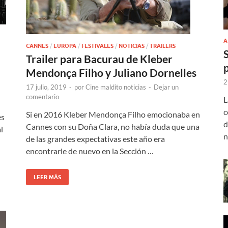
A
CANNES
/
EUROPA
/
FESTIVALES
/
NOTICIAS
/
TRAILERS
Trailer para Bacurau de Kleber
Mendonça Filho y Juliano Dornelles
2
17 julio, 2019
-
por
Cine maldito noticias
-
Dejar un
comentario
L
c
Si en 2016 Kleber Mendonça Filho emocionaba en
es
d
Cannes con su Doña Clara, no había duda que una
l
n
de las grandes expectativas este año era
encontrarle de nuevo en la Sección …
LEER MÁS