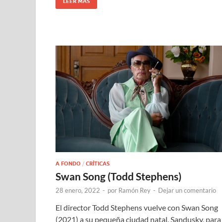
LEER MÁS
A FONDO
/
CRÍTICAS
Swan Song (Todd Stephens)
28 enero, 2022
-
por
Ramón Rey
-
Dejar un comentario
El director Todd Stephens vuelve con Swan Song
(2021) a su pequeña ciudad natal, Sandusky, para