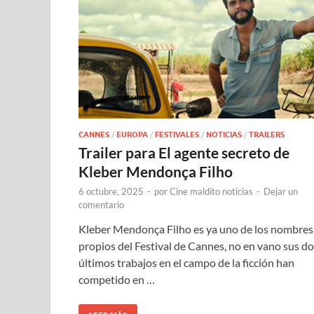
CANNES
/
EUROPA
/
FESTIVALES
/
NOTICIAS
/
TRAILERS
Trailer para El agente secreto de
Kleber Mendonça Filho
6 octubre, 2025
-
por
Cine maldito noticias
-
Dejar un
comentario
Kleber Mendonça Filho es ya uno de los nombres
propios del Festival de Cannes, no en vano sus d
últimos trabajos en el campo de la ficción han
competido en …