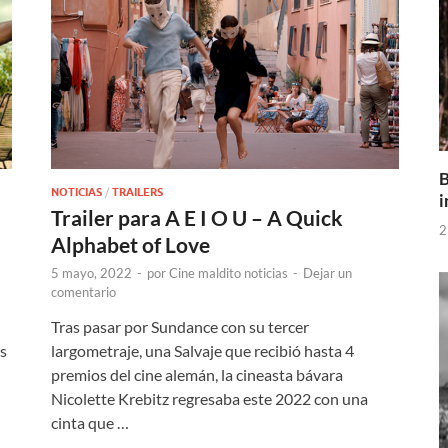
B
NOTICIAS
/
TRAILERS
i
Trailer para A E I O U – A Quick
2
Alphabet of Love
5 mayo, 2022
-
por
Cine maldito noticias
-
Dejar un
comentario
Tras pasar por Sundance con su tercer
os
largometraje, una Salvaje que recibió hasta 4
premios del cine alemán, la cineasta bávara
Nicolette Krebitz regresaba este 2022 con una
cinta que …