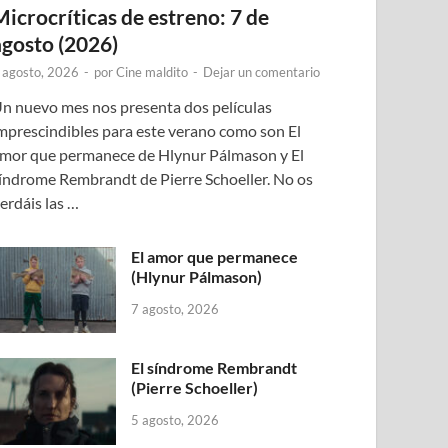
Microcríticas de estreno: 7 de
agosto (2026)
 agosto, 2026
-
por
Cine maldito
-
Dejar un comentario
n nuevo mes nos presenta dos películas
mprescindibles para este verano como son El
mor que permanece de Hlynur Pálmason y El
índrome Rembrandt de Pierre Schoeller. No os
erdáis las …
El amor que permanece
(Hlynur Pálmason)
7 agosto, 2026
El síndrome Rembrandt
(Pierre Schoeller)
5 agosto, 2026