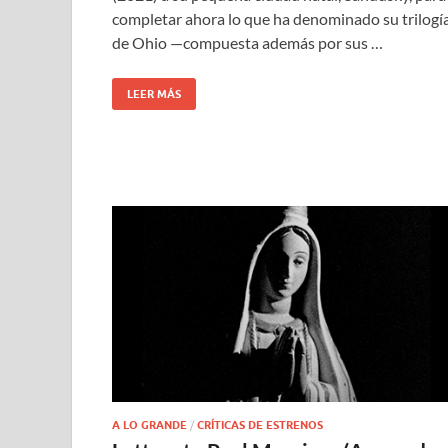
completar ahora lo que ha denominado su trilogí
de Ohio —compuesta además por sus …
LEER MÁS
A LO GRANDE
/
CRÍTICAS DE ESTRENOS