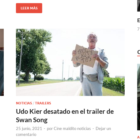
LEER MÁS
E
7
NOTICIAS
/
TRAILERS
Udo Kier desatado en el trailer de
Swan Song
25 junio, 2021
-
por
Cine maldito noticias
-
Dejar un
comentario
A