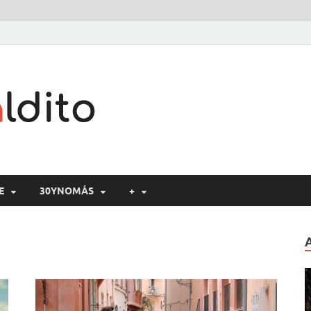
Cine maldito
E
30YNOMÁS
+