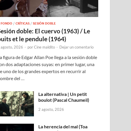
 FONDO
/
CRÍTICAS
/
SESIÓN DOBLE
Sesión doble: El cuervo (1963) / Le
puits et le pendule (1964)
 agosto, 2026
-
por
Cine maldito
-
Dejar un comentario
a figura de Edgar Allan Poe llega a la sesión doble
on dos adaptaciones suyas: en primer lugar, una
e uno de los grandes expertos en recurrir al
ombre del …
La alternativa | Un petit
boulot (Pascal Chaumeil)
2 agosto, 2026
La herencia del mal (Toa