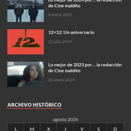
de Cine maldito
6 enero, 2025
12×12: Un aniversario
22 julio, 2024
Lo mejor de 2023 por… la redacción
de Cine maldito
20 enero, 2024
ARCHIVO HISTÓRICO
agosto 2026
L
M
X
J
V
S
D