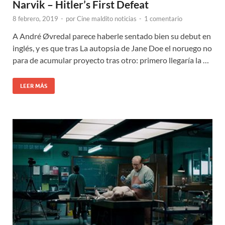
Narvik – Hitler’s First Defeat
8 febrero, 2019
-
por
Cine maldito noticias
-
1 comentario
A André Øvredal parece haberle sentado bien su debut en
inglés, y es que tras La autopsia de Jane Doe el noruego no
para de acumular proyecto tras otro: primero llegaría la …
LEER MÁS