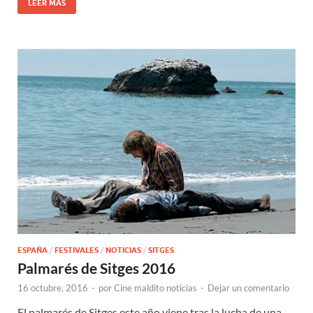
LEER MÁS
ESPAÑA
/
FESTIVALES
/
NOTICIAS
/
SITGES
Palmarés de Sitges 2016
16 octubre, 2016
-
por
Cine maldito noticias
-
Dejar un comentario
El palmarés de Sitges este año viene tras la lucha de una