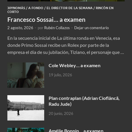
30YNOMÁS
/
A FONDO
/
EL DIRECTOR DE LA SEMANA
/
RINCÓN EN
CORTO
Francesco Sossai… a examen
2 agosto, 2026
-
por
Rubén Collazos
-
Dejar un comentario
En la secuencia inicial de La última ronda en Venecia, esa
donde Primo Sossai recibe un Rolex por parte de la
empresa el día de su jubilación, Tiziano, el personaje que …
Cole Webley… a examen
19 julio, 2026
Plan contraplan (Adrian Cioflâncã,
Radu Jude)
20 junio, 2026
Amélie Bonnin… a examen