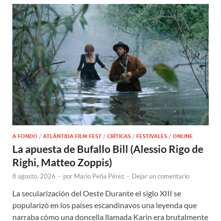
A FONDO
/
ATLÁNTIDA FILM FEST
/
CRÍTICAS
/
FESTIVALES
/
ONLINE
La apuesta de Bufallo Bill (Alessio Rigo de
Righi, Matteo Zoppis)
8 agosto, 2026
-
por
Mario Peña Pérez
-
Dejar un comentario
La secularización del Oeste Durante el siglo XIII se
popularizó en los países escandinavos una leyenda que
narraba cómo una doncella llamada Karin era brutalmente