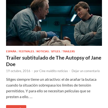
ESPAÑA
/
FESTIVALES
/
NOTICIAS
/
SITGES
/
TRAILERS
Trailer subtitulado de The Autopsy of Jane
Doe
19 octubre, 2016
-
por
Cine maldito noticias
-
Dejar un comentario
Sitges siempre tiene un atractivo: el de arañar la butaca
cuando la situación sobrepasa los límites de tensión
permitidos. Y para ello se necesitan películas que se
presten a ello. …