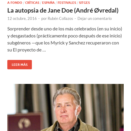
A FONDO
/
CRÍTICAS
/
ESPAÑA
/
FESTIVALES
/
SITGES
La autopsia de Jane Doe (André Øvredal)
12 octubre, 2016
-
por
Rubén Collazos
-
Dejar un comentario
Sorprender desde uno de los más celebrados (en su inicio)
y desgastados (prácticamente poco después de ese inicio)
subgéneros —que los Myrick y Sanchez recuperaron con
su El proyecto de …
LEER MÁS