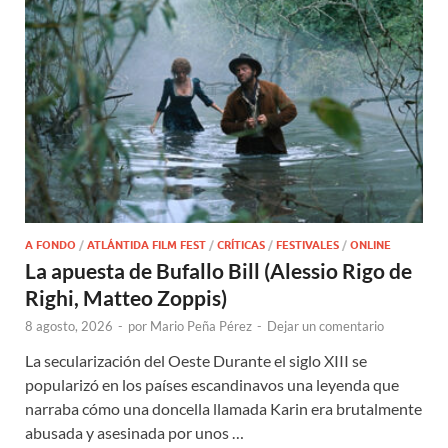
A FONDO
/
ATLÁNTIDA FILM FEST
/
CRÍTICAS
/
FESTIVALES
/
ONLINE
La apuesta de Bufallo Bill (Alessio Rigo de
Righi, Matteo Zoppis)
8 agosto, 2026
-
por
Mario Peña Pérez
-
Dejar un comentario
La secularización del Oeste Durante el siglo XIII se
popularizó en los países escandinavos una leyenda que
narraba cómo una doncella llamada Karin era brutalmente
abusada y asesinada por unos …