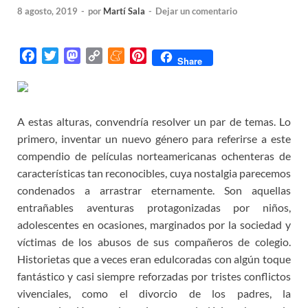
8 agosto, 2019
-
por
Martí Sala
-
Dejar un comentario
F
T
M
C
M
P
Share
a
w
a
o
e
i
c
i
s
p
n
n
e
t
t
y
e
t
A estas alturas, convendría resolver un par de temas. Lo
b
t
o
L
a
e
o
e
d
i
m
r
primero, inventar un nuevo género para referirse a este
o
r
o
n
e
e
compendio de películas norteamericanas ochenteras de
k
n
k
s
características tan reconocibles, cuya nostalgia parecemos
t
condenados a arrastrar eternamente. Son aquellas
entrañables aventuras protagonizadas por niños,
adolescentes en ocasiones, marginados por la sociedad y
víctimas de los abusos de sus compañeros de colegio.
Historietas que a veces eran edulcoradas con algún toque
fantástico y casi siempre reforzadas por tristes conflictos
vivenciales, como el divorcio de los padres, la