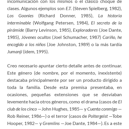
incomunicación con los mismos o el clásico choque de
clases. Algunos ejemplos son
E.T.
(Steven Spielberg, 1982),
Los Goonies
(Richard Donner, 1985),
La historia
interminable
(Wolfgang Petersen, 1984),
El secreto de la
pirámide
(Barry Levinson, 1985),
Exploradores
(Joe Dante,
1985),
Jóvenes ocultos
(Joel Schumacher, 1987)
Cariño, he
encogido a los niños
(Joe Johnston, 1989) o la más tardía
Jumanji
(ídem, 1995).
Creo necesario apuntar cierto detalle antes de continuar.
Este género (de nombre, por el momento, inexistente)
destacaba principalmente por ser un producto dirigido a
toda la familia. Desde esta premisa presentaba, en
ocasiones, pequeñas extensiones que se desviaban
levemente hacia otros géneros, como el drama (casos de
El
club de los cinco
—John Hughes, 1985— y
Cuenta conmigo
—
Rob Reiner, 1986—) o el terror (casos de
Poltergeist
—Tobe
Hooper, 1982— y
Gremlins
—Joe Dante, 1984—). Es a este