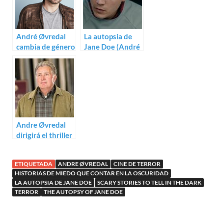
André Øvredal
La autopsia de
cambia de género
Jane Doe (André
con Narvik –
Øvredal)
Hitler’s First
Defeat
Andre Øvredal
dirigirá el thriller
psicológico The
Autopsy of Jane
ETIQUETADA
ANDRE ØVREDAL
CINE DE TERROR
Doe
HISTORIAS DE MIEDO QUE CONTAR EN LA OSCURIDAD
LA AUTOPSIA DE JANE DOE
SCARY STORIES TO TELL IN THE DARK
TERROR
THE AUTOPSY OF JANE DOE