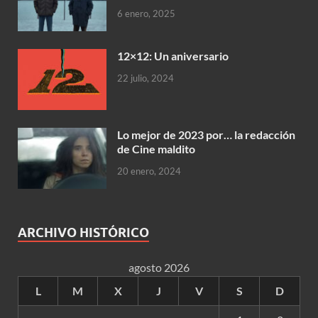
6 enero, 2025
12×12: Un aniversario
22 julio, 2024
Lo mejor de 2023 por… la redacción
de Cine maldito
20 enero, 2024
ARCHIVO HISTÓRICO
agosto 2026
L
M
X
J
V
S
D