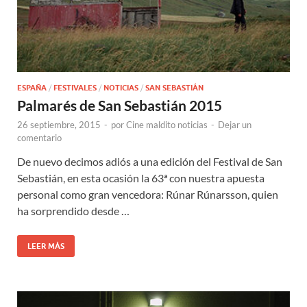
ESPAÑA
/
FESTIVALES
/
NOTICIAS
/
SAN SEBASTIÁN
Palmarés de San Sebastián 2015
26 septiembre, 2015
-
por
Cine maldito noticias
-
Dejar un
comentario
De nuevo decimos adiós a una edición del Festival de San
Sebastián, en esta ocasión la 63ª con nuestra apuesta
personal como gran vencedora: Rúnar Rúnarsson, quien
ha sorprendido desde …
LEER MÁS