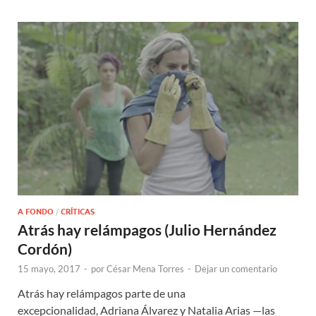
A FONDO
/
CRÍTICAS
Atrás hay relámpagos (Julio Hernández
Cordón)
15 mayo, 2017
-
por
César Mena Torres
-
Dejar un comentario
Atrás hay relámpagos parte de una
excepcionalidad, Adriana Álvarez y Natalia Arias —las