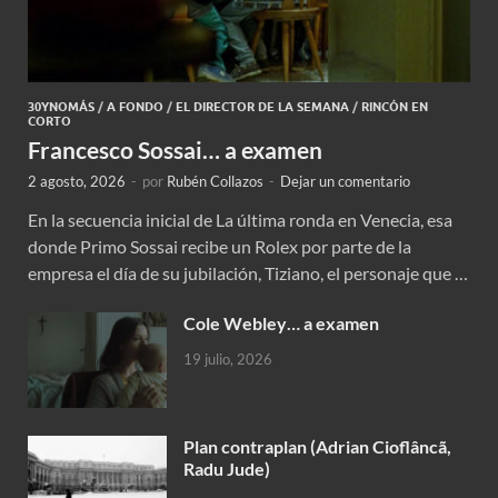
30YNOMÁS
/
A FONDO
/
EL DIRECTOR DE LA SEMANA
/
RINCÓN EN
CORTO
Francesco Sossai… a examen
2 agosto, 2026
-
por
Rubén Collazos
-
Dejar un comentario
En la secuencia inicial de La última ronda en Venecia, esa
donde Primo Sossai recibe un Rolex por parte de la
empresa el día de su jubilación, Tiziano, el personaje que …
Cole Webley… a examen
19 julio, 2026
Plan contraplan (Adrian Cioflâncã,
Radu Jude)