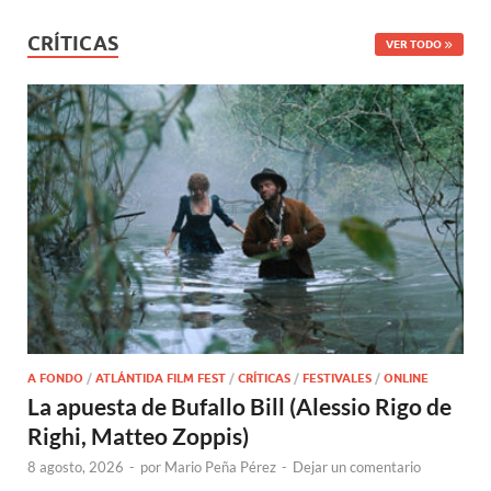
CRÍTICAS
VER TODO
A FONDO
/
ATLÁNTIDA FILM FEST
/
CRÍTICAS
/
FESTIVALES
/
ONLINE
La apuesta de Bufallo Bill (Alessio Rigo de
Righi, Matteo Zoppis)
8 agosto, 2026
-
por
Mario Peña Pérez
-
Dejar un comentario