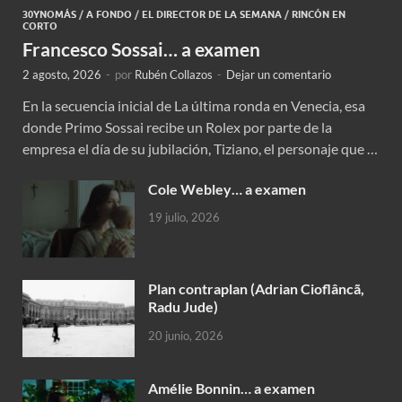
30YNOMÁS
/
A FONDO
/
EL DIRECTOR DE LA SEMANA
/
RINCÓN EN
CORTO
Francesco Sossai… a examen
2 agosto, 2026
-
por
Rubén Collazos
-
Dejar un comentario
En la secuencia inicial de La última ronda en Venecia, esa
donde Primo Sossai recibe un Rolex por parte de la
empresa el día de su jubilación, Tiziano, el personaje que …
Cole Webley… a examen
19 julio, 2026
Plan contraplan (Adrian Cioflâncã,
Radu Jude)
20 junio, 2026
Amélie Bonnin… a examen