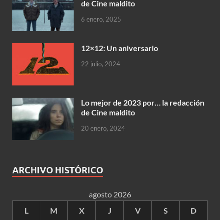
de Cine maldito
6 enero, 2025
12×12: Un aniversario
22 julio, 2024
Lo mejor de 2023 por… la redacción
de Cine maldito
20 enero, 2024
ARCHIVO HISTÓRICO
agosto 2026
L
M
X
J
V
S
D