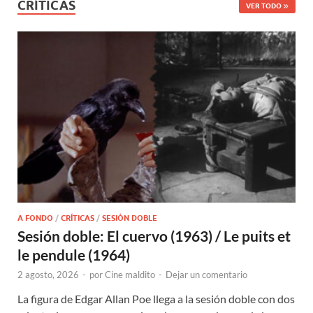
CRÍTICAS
VER TODO
A FONDO
/
CRÍTICAS
/
SESIÓN DOBLE
Sesión doble: El cuervo (1963) / Le puits et
le pendule (1964)
2 agosto, 2026
-
por
Cine maldito
-
Dejar un comentario
La figura de Edgar Allan Poe llega a la sesión doble con dos