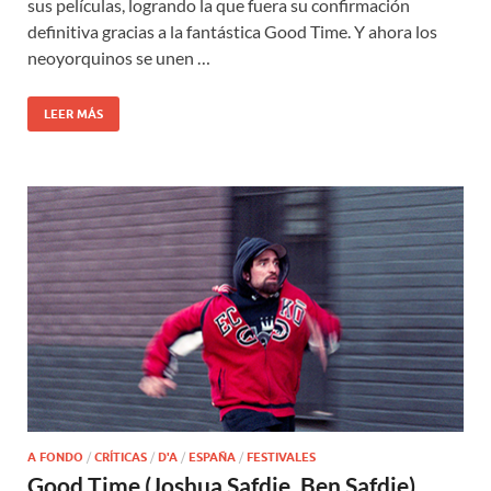
sus películas, logrando la que fuera su confirmación
definitiva gracias a la fantástica Good Time. Y ahora los
neoyorquinos se unen …
LEER MÁS
A FONDO
/
CRÍTICAS
/
D'A
/
ESPAÑA
/
FESTIVALES
Good Time (Joshua Safdie, Ben Safdie)