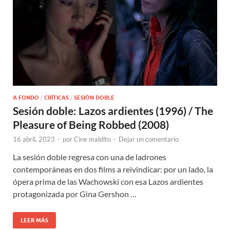
A FONDO
/
CRÍTICAS
/
SESIÓN DOBLE
Sesión doble: Lazos ardientes (1996) / The
Pleasure of Being Robbed (2008)
16 abril, 2023
-
por
Cine maldito
-
Dejar un comentario
La sesión doble regresa con una de ladrones
contemporáneas en dos films a reivindicar: por un lado, la
ópera prima de las Wachowski con esa Lazos ardientes
protagonizada por Gina Gershon …
LEER MÁS