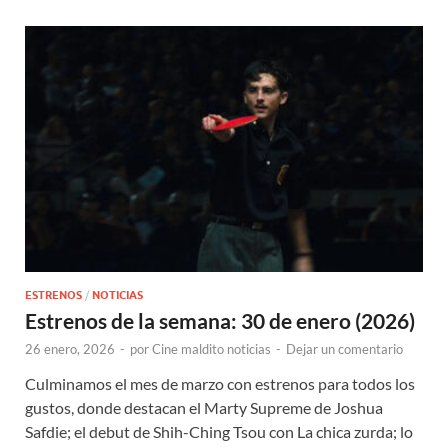
ESTRENOS
/
NOTICIAS
Estrenos de la semana: 30 de enero (2026)
26 enero, 2026
-
por
Cine maldito noticias
-
Dejar un comentario
Culminamos el mes de marzo con estrenos para todos los
gustos, donde destacan el Marty Supreme de Joshua
Safdie; el debut de Shih-Ching Tsou con La chica zurda; lo