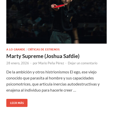
A LO GRANDE
/
CRÍTICAS DE ESTRENOS
Marty Supreme (Joshua Safdie)
28 enero, 2026
-
por
Mario Peña Pérez
-
Dejar un comentario
De la ambición y otros histrionismos El ego, ese viejo
conocido que parasita al hombre y sus capacidades
psicomotrices, que articula inercias autodestructivas y
enajena al individuo para hacerle creer …
LEER MÁS