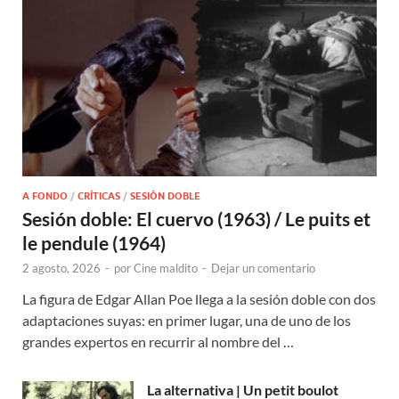
A FONDO
/
CRÍTICAS
/
SESIÓN DOBLE
Sesión doble: El cuervo (1963) / Le puits et
le pendule (1964)
2 agosto, 2026
-
por
Cine maldito
-
Dejar un comentario
La figura de Edgar Allan Poe llega a la sesión doble con dos
adaptaciones suyas: en primer lugar, una de uno de los
grandes expertos en recurrir al nombre del …
La alternativa | Un petit boulot