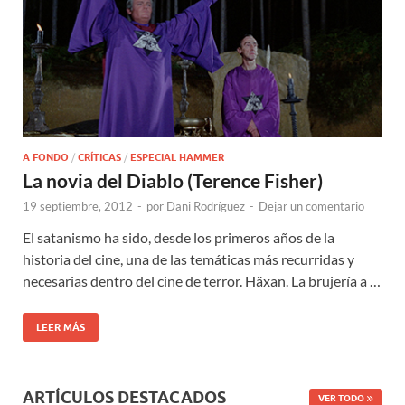
A FONDO
/
CRÍTICAS
/
ESPECIAL HAMMER
La novia del Diablo (Terence Fisher)
19 septiembre, 2012
-
por
Dani Rodríguez
-
Dejar un comentario
El satanismo ha sido, desde los primeros años de la
historia del cine, una de las temáticas más recurridas y
necesarias dentro del cine de terror. Häxan. La brujería a …
LEER MÁS
ARTÍCULOS DESTACADOS
VER TODO