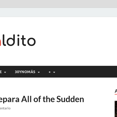
Cine maldito
E
30YNOMÁS
+
para All of the Sudden
entario