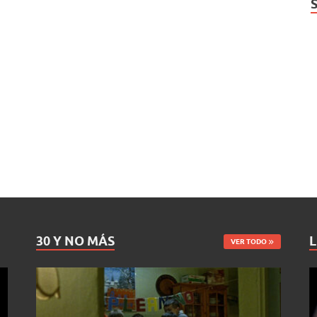
30 Y NO MÁS
L
VER TODO