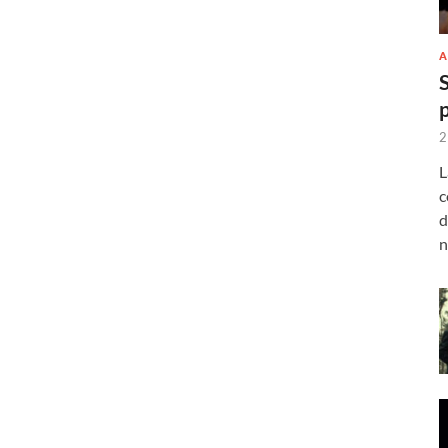
A
2
L
c
d
n