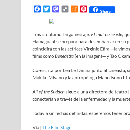
F
T
M
C
M
P
Share
a
w
a
o
e
i
c
i
s
p
n
n
e
t
t
y
e
t
Tras su último largometraje,
El mal no existe
, q
b
t
o
L
a
e
Hamaguchi se prepara para desembarcar en su pr
o
e
d
i
m
r
coincidirá con las actrices Virginie Efira —la vimo
o
r
o
n
e
e
films como
Benedetta
(en la imagen)— y Tao Okam
k
n
k
s
t
Co-escrita por Léa Le Dimna junto al cineasta, s
Makiko Miyano y la antropóloga Maho Isono tit
All of the Sudden
sigue a una directora de teatro 
conectarían a través de la enfermedad y la muerte
Todavía sin fechas definidas, esperemos tener pr
Vía |
The Film Stage