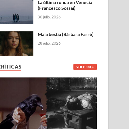
La última ronda en Venecia
(Francesco Sossai)
30 julio, 2026
Mala bestia (Bàrbara Farré)
28 julio, 2026
CRÍTICAS
VER TODO