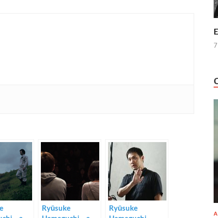
E
7
e
Ryūsuke
Ryūsuke
A