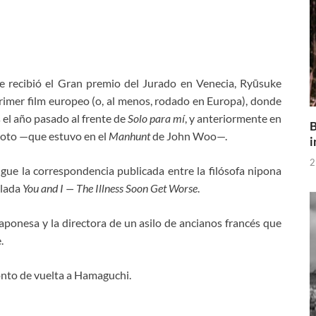
ue recibió el Gran premio del Jurado en Venecia, Ryūsuke
imer film europeo (o, al menos, rodado en Europa), donde
s el año pasado al frente de
Solo para mí
, y anteriormente en
B
oto —que estuvo en el
Manhunt
de John Woo—.
i
2
igue la correspondencia publicada entre la filósofa nipona
ulada
You and I — The Illness Soon Get Worse
.
japonesa y la directora de un asilo de ancianos francés que
.
onto de vuelta a Hamaguchi.