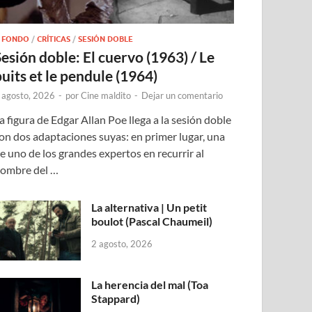
 FONDO
/
CRÍTICAS
/
SESIÓN DOBLE
Sesión doble: El cuervo (1963) / Le
puits et le pendule (1964)
 agosto, 2026
-
por
Cine maldito
-
Dejar un comentario
a figura de Edgar Allan Poe llega a la sesión doble
on dos adaptaciones suyas: en primer lugar, una
e uno de los grandes expertos en recurrir al
ombre del …
La alternativa | Un petit
boulot (Pascal Chaumeil)
2 agosto, 2026
La herencia del mal (Toa
Stappard)