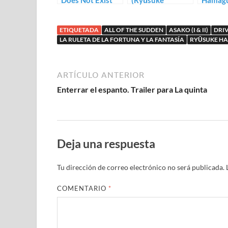
Does Not Exist
(Ryūsuke
Hamagu
de Ryūsuke
Hamaguchi)
exame
Hamaguchi
ETIQUETADA
ALL OF THE SUDDEN
ASAKO (I & II)
DRI
LA RULETA DE LA FORTUNA Y LA FANTASÍA
RYŪSUKE H
ARTÍCULO ANTERIOR
Enterrar el espanto. Trailer para La quinta
Deja una respuesta
Tu dirección de correo electrónico no será publicada.
COMENTARIO
*