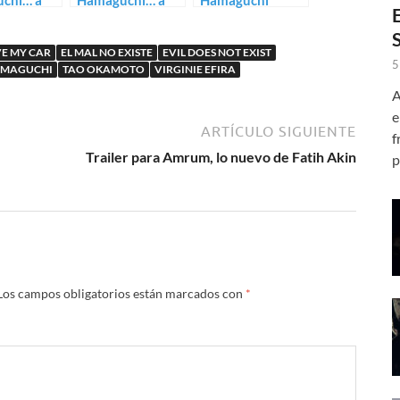
chi… a
Hamaguchi… a
Hamaguchi
n
examen (II)
adaptará a
Murakami en
VE MY CAR
EL MAL NO EXISTE
EVIL DOES NOT EXIST
Drive My Car
5
AMAGUCHI
TAO OKAMOTO
VIRGINIE EFIRA
A
e
ARTÍCULO SIGUIENTE
f
Trailer para Amrum, lo nuevo de Fatih Akin
p
Los campos obligatorios están marcados con
*