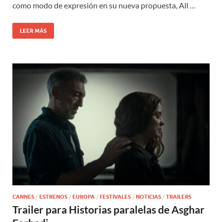
como modo de expresión en su nueva propuesta, All …
LEER MÁS
CANNES
/
ESTRENOS
/
EUROPA
/
FESTIVALES
/
NOTICIAS
/
TRAILERS
Trailer para Historias paralelas de Asghar