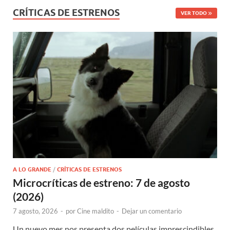
CRÍTICAS DE ESTRENOS
VER TODO
A LO GRANDE
/
CRÍTICAS DE ESTRENOS
Microcríticas de estreno: 7 de agosto
(2026)
7 agosto, 2026
-
por
Cine maldito
-
Dejar un comentario
Un nuevo mes nos presenta dos películas imprescindibles