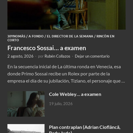
30YNOMÁS
/
A FONDO
/
EL DIRECTOR DE LA SEMANA
/
RINCÓN EN
CORTO
Francesco Sossai… a examen
2 agosto, 2026
-
por
Rubén Collazos
-
Dejar un comentario
En la secuencia inicial de La última ronda en Venecia, esa
donde Primo Sossai recibe un Rolex por parte de la
empresa el día de su jubilación, Tiziano, el personaje que …
Cole Webley… a examen
19 julio, 2026
Plan contraplan (Adrian Cioflâncã,
Radu Jude)