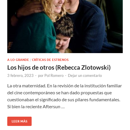
A LO GRANDE
/
CRÍTICAS DE ESTRENOS
Los hijos de otros (Rebecca Zlotowski)
3 febrero, 2023
-
por
Pol Romero
-
Dejar un comentario
La otra maternidad. En la revisión de la institución familiar
del cine contemporáneo se han dado propuestas que
cuestionaban el significado de sus pilares fundamentales.
Si bien la reciente Aftersun …
LEER MÁS