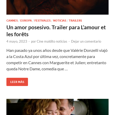
CANNES
/
EUROPA
/
FESTIVALES
/
NOTICIAS
/
TRAILERS
Un amor posesivo. Trailer para L’amour et
les forêts
4 mayo, 2023
-
por
Cine maldito noticias
-
Dejar un comentario
Han pasado ya unos años desde que Valérie Donzelli viajó
a la Costa Azul por última vez, concretamente para
competir en Cannes con Marguerite et Julien; entretanto
queda Notre Dame, comedia que …
LEER MÁS