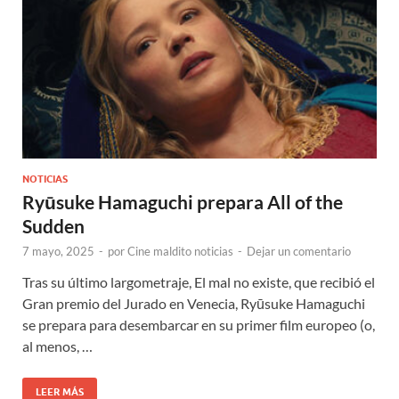
NOTICIAS
Ryūsuke Hamaguchi prepara All of the
Sudden
7 mayo, 2025
-
por
Cine maldito noticias
-
Dejar un comentario
Tras su último largometraje, El mal no existe, que recibió el
Gran premio del Jurado en Venecia, Ryūsuke Hamaguchi
se prepara para desembarcar en su primer film europeo (o,
al menos, …
LEER MÁS