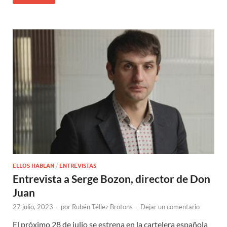
ELLOS HABLAN
/
ENTREVISTAS
Entrevista a Serge Bozon, director de Don
Juan
27 julio, 2023
-
por
Rubén Téllez Brotons
-
Dejar un comentario
El próximo 28 de julio se estrena en la cartelera española