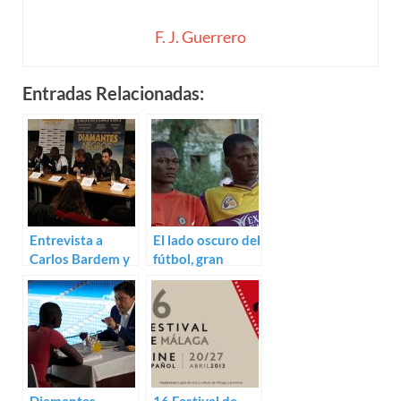
F. J. Guerrero
Entradas Relacionadas:
Entrevista a
El lado oscuro del
Carlos Bardem y
fútbol, gran
Miguel Alcantud
trailer de
Diamantes
negros