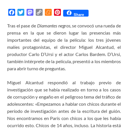
F
T
M
C
M
P
Share
a
w
a
o
e
i
Tras el pase de
Diamantes negros
, se convocó una rueda de
c
i
s
p
n
n
prensa en la que se dieron lugar las presencias más
e
t
t
y
e
t
b
t
o
L
a
e
importantes del equipo de la película: los tres jóvenes
o
e
d
i
m
r
malíes protagonistas, el director Miguel Alcantud, el
o
r
o
n
e
e
productor Carlo D’Ursi y el actor Carlos Bardem. D’Ursi,
k
n
k
s
también intérprete de la película, presentó a los miembros
t
para abrir turno de preguntas.
Miguel Alcantud respondió al trabajo previo de
investigación que se había realizado en torno a los casos
de corrupción y engaño en el peligroso tema del tráfico de
adolescentes: «Empezamos a hablar con chicos durante el
período de investigación antes de la escritura del guión.
Nos encontramos en París con chicos a los que les había
ocurrido esto. Chicos de 14 años, incluso. La historia está