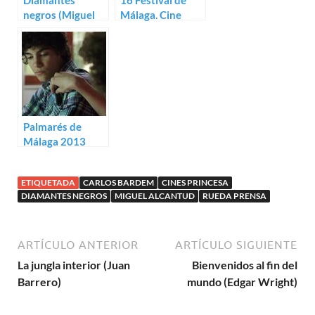
Diamantes
16 Festival de
negros (Miguel
Málaga. Cine
Alcantud)
Español
Palmarés de
Málaga 2013
ETIQUETADA
CARLOS BARDEM
CINES PRINCESA
DIAMANTES NEGROS
MIGUEL ALCANTUD
RUEDA PRENSA
ARTÍCULO ANTERIOR
ARTÍCULO SIGUIENTE
La jungla interior (Juan
Bienvenidos al fin del
Barrero)
mundo (Edgar Wright)