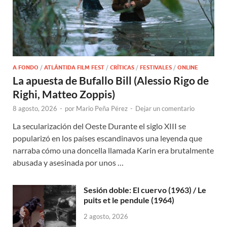
A FONDO
/
ATLÁNTIDA FILM FEST
/
CRÍTICAS
/
FESTIVALES
/
ONLINE
La apuesta de Bufallo Bill (Alessio Rigo de
Righi, Matteo Zoppis)
8 agosto, 2026
-
por
Mario Peña Pérez
-
Dejar un comentario
La secularización del Oeste Durante el siglo XIII se
popularizó en los países escandinavos una leyenda que
narraba cómo una doncella llamada Karin era brutalmente
abusada y asesinada por unos …
Sesión doble: El cuervo (1963) / Le
puits et le pendule (1964)
2 agosto, 2026