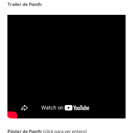
Trailer de
Pamfir
Póster de
Pamfir
(click para ver entero)