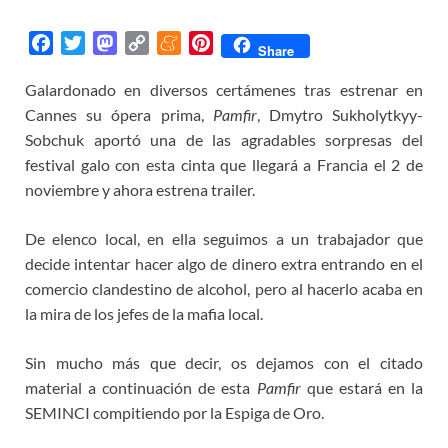
F
T
M
C
M
P
Share
a
w
a
o
e
i
Galardonado en diversos certámenes tras estrenar en
c
i
s
p
n
n
Cannes su ópera prima,
e
t
t
y
e
Pamfir
t
, Dmytro Sukholytkyy-
b
t
o
L
a
e
Sobchuk aportó una de las agradables sorpresas del
o
e
d
i
m
r
festival galo con esta cinta que llegará a Francia el 2 de
o
r
o
n
e
e
noviembre y ahora estrena trailer.
k
n
k
s
t
De elenco local, en ella seguimos a un trabajador que
decide intentar hacer algo de dinero extra entrando en el
comercio clandestino de alcohol, pero al hacerlo acaba en
la mira de los jefes de la mafia local.
Sin mucho más que decir, os dejamos con el citado
material a continuación de esta
Pamfir
que estará en la
SEMINCI compitiendo por la Espiga de Oro.