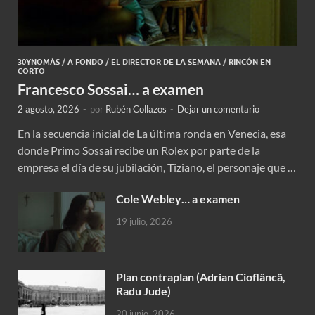
30YNOMÁS
/
A FONDO
/
EL DIRECTOR DE LA SEMANA
/
RINCÓN EN
CORTO
Francesco Sossai… a examen
2 agosto, 2026
-
por
Rubén Collazos
-
Dejar un comentario
En la secuencia inicial de La última ronda en Venecia, esa
donde Primo Sossai recibe un Rolex por parte de la
empresa el día de su jubilación, Tiziano, el personaje que …
Cole Webley… a examen
19 julio, 2026
Plan contraplan (Adrian Cioflâncã,
Radu Jude)
20 junio, 2026