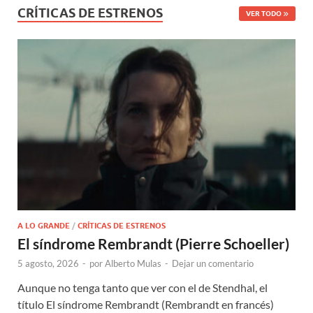
CRÍTICAS DE ESTRENOS
VER TODO
A LO GRANDE
/
CRÍTICAS DE ESTRENOS
El síndrome Rembrandt (Pierre Schoeller)
5 agosto, 2026
-
por
Alberto Mulas
-
Dejar un comentario
Aunque no tenga tanto que ver con el de Stendhal, el
título El síndrome Rembrandt (Rembrandt en francés)