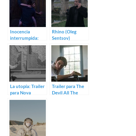
Inocencia
Rhino (Oleg
interrumpida:
Sentsov)
Trailer de When
the Trees Fall
La utopía: Trailer
Trailer para The
para Nova
Devil All The
Lituania
Time de Antonio
Campos