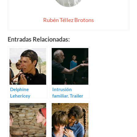
Rubén Téllez Brotons
Entradas Relacionadas:
Delphine
Intrusión
Lehericey
familiar. Trailer
prepara Last
de Last Dance
Dance