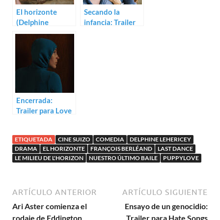
El horizonte
Secando la
(Delphine
infancia: Trailer
Lehericey)
para Le milieu de
l’horizon
Encerrada:
Trailer para Love
Me Tender de
Klaudia Reynicke
ETIQUETADA
CINE SUIZO
COMEDIA
DELPHINE LEHERICEY
DRAMA
EL HORIZONTE
FRANÇOIS BERLÉAND
LAST DANCE
LE MILIEU DE L'HORIZON
NUESTRO ÚLTIMO BAILE
PUPPYLOVE
ARTÍCULO ANTERIOR
ARTÍCULO SIGUIENTE
Ari Aster comienza el
Ensayo de un genocidio:
rodaje de Eddington
Trailer para Hate Songs