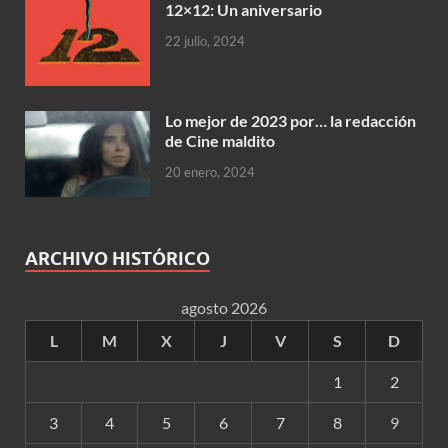
12×12: Un aniversario
22 julio, 2024
Lo mejor de 2023 por… la redacción
de Cine maldito
20 enero, 2024
ARCHIVO HISTÓRICO
agosto 2026
L
M
X
J
V
S
D
1
2
3
4
5
6
7
8
9