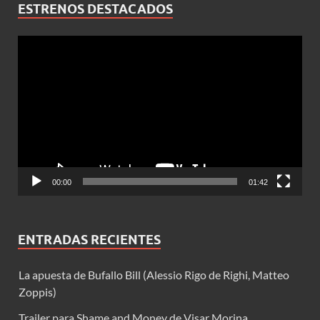
ESTRENOS DESTACADOS
Reproductor
de
vídeo
00:00
01:42
ENTRADAS RECIENTES
La apuesta de Bufallo Bill (Alessio Rigo de Righi, Matteo
Zoppis)
Trailer para Shame and Money de Visar Morina