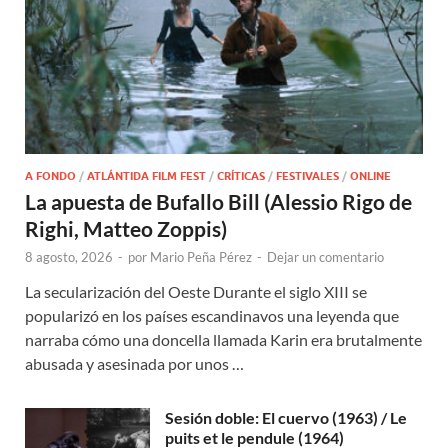
A FONDO
/
ATLÁNTIDA FILM FEST
/
CRÍTICAS
/
FESTIVALES
/
ONLINE
La apuesta de Bufallo Bill (Alessio Rigo de
Righi, Matteo Zoppis)
8 agosto, 2026
-
por
Mario Peña Pérez
-
Dejar un comentario
La secularización del Oeste Durante el siglo XIII se
popularizó en los países escandinavos una leyenda que
narraba cómo una doncella llamada Karin era brutalmente
abusada y asesinada por unos …
Sesión doble: El cuervo (1963) / Le
puits et le pendule (1964)