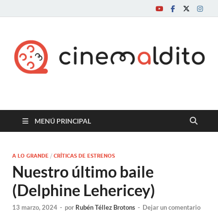
Cine maldito
MENÚ PRINCIPAL
A LO GRANDE
/
CRÍTICAS DE ESTRENOS
Nuestro último baile
(Delphine Lehericey)
13 marzo, 2024
-
por
Rubén Téllez Brotons
-
Dejar un comentario