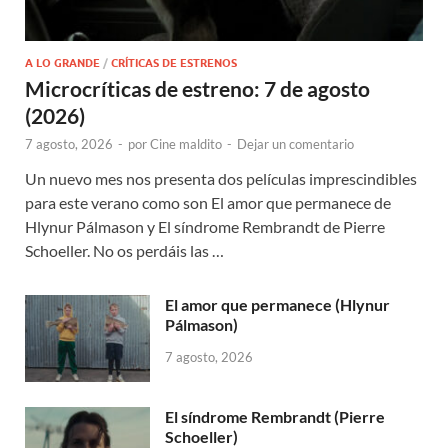
A LO GRANDE
/
CRÍTICAS DE ESTRENOS
Microcríticas de estreno: 7 de agosto
(2026)
7 agosto, 2026
-
por
Cine maldito
-
Dejar un comentario
Un nuevo mes nos presenta dos películas imprescindibles
para este verano como son El amor que permanece de
Hlynur Pálmason y El síndrome Rembrandt de Pierre
Schoeller. No os perdáis las …
El amor que permanece (Hlynur
Pálmason)
7 agosto, 2026
El síndrome Rembrandt (Pierre
Schoeller)