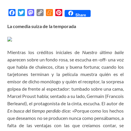
F
T
M
C
M
P
Share
a
w
a
o
e
i
La comedia suiza de la temporada
c
i
s
p
n
n
e
t
t
y
e
t
b
t
o
L
a
e
o
e
d
i
m
r
Mientras los créditos iniciales de
Nuestro último baile
o
r
o
n
e
e
aparecen sobre un fondo rosa, se escucha en ‹off› una voz
k
n
k
s
que habla de chalecos, citas y buena fortuna; cuando los
t
tarjetones terminan y la película muestra quién es el
emisor de dicho monólogo y quién el receptor, la sorpresa
golpea de frente al espectador: tumbado sobre una cama,
Marcel Proust habla; sentado a su lado, Germain (Francois
Berleand), el protagonista de la cinta, escucha. El autor de
En busca del tiempo perdido
dice: «Porque como los hechos
que deseamos no se producen nunca como pensábamos, a
falta de las ventajas con las que creíamos contar, se