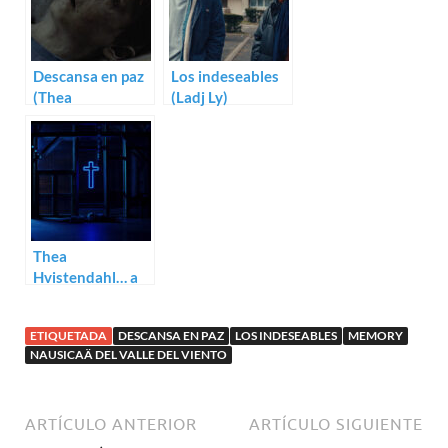
Descansa en paz
Los indeseables
(Thea
(Ladj Ly)
Hvistendahl)
Thea
Hvistendahl… a
examen
ETIQUETADA
DESCANSA EN PAZ
LOS INDESEABLES
MEMORY
NAUSICAÄ DEL VALLE DEL VIENTO
ARTÍCULO ANTERIOR
ARTÍCULO SIGUIENTE