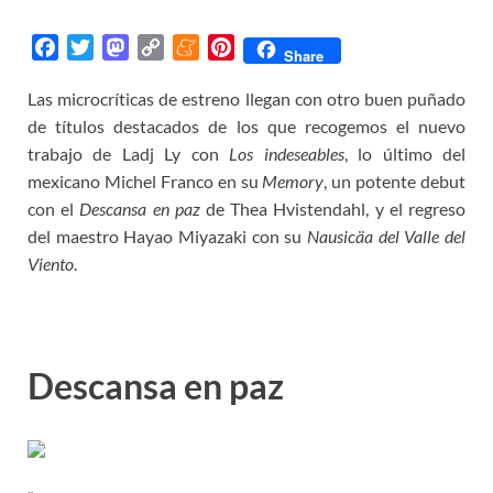
F
T
M
C
M
P
Share
a
w
a
o
e
i
Las microcríticas de estreno llegan con otro buen puñado
c
i
s
p
n
n
de títulos destacados de los que recogemos el nuevo
e
t
t
y
e
t
b
t
o
L
a
e
trabajo de Ladj Ly con
Los indeseables
, lo último del
o
e
d
i
m
r
mexicano Michel Franco en su
Memory
, un potente debut
o
r
o
n
e
e
con el
Descansa en paz
de Thea Hvistendahl, y el regreso
k
n
k
s
del maestro Hayao Miyazaki con su
Nausicäa del Valle del
t
Viento
.
Descansa en paz