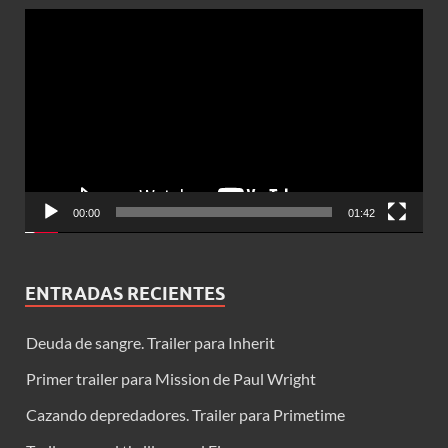
Reproductor
de
vídeo
00:00
01:42
ENTRADAS RECIENTES
Deuda de sangre. Trailer para Inherit
Primer trailer para Mission de Paul Wright
Cazando depredadores. Trailer para Primetime