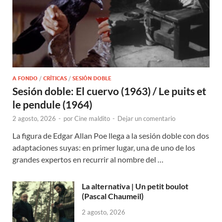
A FONDO
/
CRÍTICAS
/
SESIÓN DOBLE
Sesión doble: El cuervo (1963) / Le puits et
le pendule (1964)
2 agosto, 2026
-
por
Cine maldito
-
Dejar un comentario
La figura de Edgar Allan Poe llega a la sesión doble con dos
adaptaciones suyas: en primer lugar, una de uno de los
grandes expertos en recurrir al nombre del …
La alternativa | Un petit boulot
(Pascal Chaumeil)
2 agosto, 2026