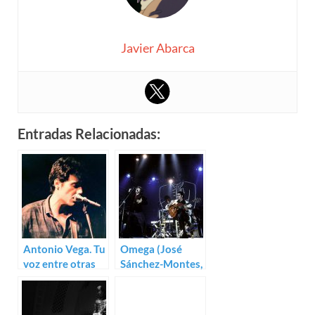
Javier Abarca
Entradas Relacionadas:
Antonio Vega. Tu
Omega (José
voz entre otras
Sánchez-Montes,
mil (Paloma
Gervasio Iglesias)
Concejero)