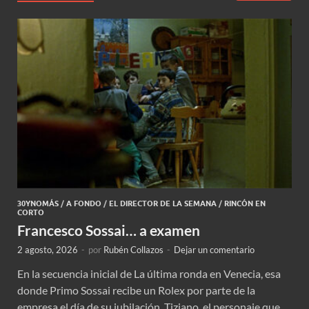
30YNOMÁS
/
A FONDO
/
EL DIRECTOR DE LA SEMANA
/
RINCÓN EN
CORTO
Francesco Sossai… a examen
2 agosto, 2026
-
por
Rubén Collazos
-
Dejar un comentario
En la secuencia inicial de La última ronda en Venecia, esa
donde Primo Sossai recibe un Rolex por parte de la
empresa el día de su jubilación, Tiziano, el personaje que …