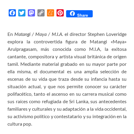
F
T
M
C
M
P
Share
a
w
a
o
e
i
c
i
s
p
n
n
En
Matangi / Maya / M.I.A.
el director Stephen Loveridge
e
t
t
y
e
t
explora la controvertida figura de Matangi «Maya»
b
t
o
L
a
e
o
e
d
i
m
r
Arulpragasam, más conocida como M.I.A, la exitosa
o
r
o
n
e
e
cantante, compositora y artista visual británica de origen
k
n
k
s
tamil. Mediante material grabado en su mayor parte por
t
ella misma, el documental es una amplia selección de
escenas de su vida que traza desde su infancia hasta su
situación actual, y que nos permite conocer su carácter
polifacético, tanto el ascenso en su carrera musical como
sus raíces como refugiada de Sri Lanka, sus antecedentes
familiares y culturales y su adaptación a la vida occidental,
su activismo político y contestatario y su integración en la
cultura pop.