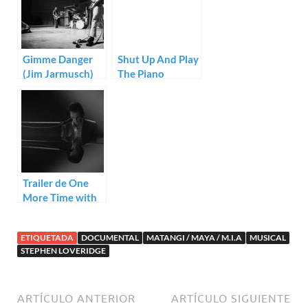
Gimme Danger
Shut Up And Play
(Jim Jarmusch)
The Piano
(Philipp Jedicke)
Trailer de One
More Time with
Feeling: sonido
Nick Cave
ETIQUETADA
DOCUMENTAL
MATANGI / MAYA / M.I.A
MUSICAL
STEPHEN LOVERIDGE
ARTÍCULO ANTERIOR
ARTÍCULO SIGUIENTE