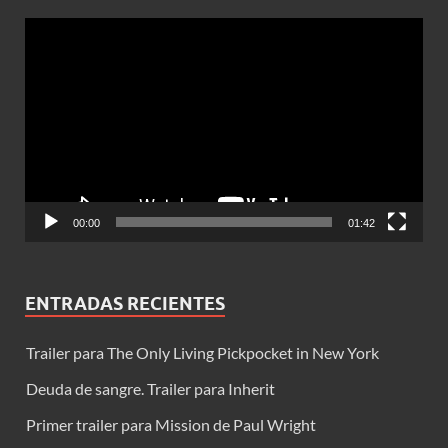
Reproductor
de
vídeo
00:00
01:42
ENTRADAS RECIENTES
Trailer para The Only Living Pickpocket in New York
Deuda de sangre. Trailer para Inherit
Primer trailer para Mission de Paul Wright