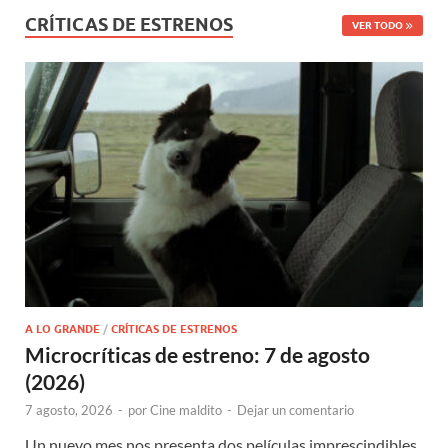
CRÍTICAS DE ESTRENOS
VER TODO
A LO GRANDE
/
CRÍTICAS DE ESTRENOS
Microcríticas de estreno: 7 de agosto
(2026)
7 agosto, 2026
-
por
Cine maldito
-
Dejar un comentario
Un nuevo mes nos presenta dos películas imprescindibles