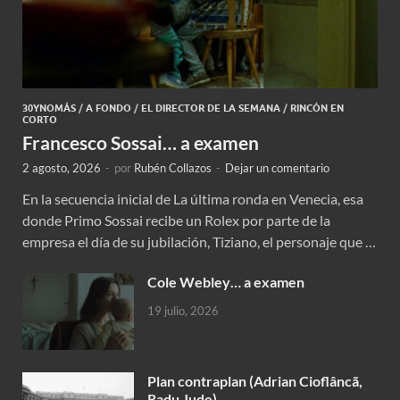
30YNOMÁS
/
A FONDO
/
EL DIRECTOR DE LA SEMANA
/
RINCÓN EN
CORTO
Francesco Sossai… a examen
2 agosto, 2026
-
por
Rubén Collazos
-
Dejar un comentario
En la secuencia inicial de La última ronda en Venecia, esa
donde Primo Sossai recibe un Rolex por parte de la
empresa el día de su jubilación, Tiziano, el personaje que …
Cole Webley… a examen
19 julio, 2026
Plan contraplan (Adrian Cioflâncã,
Radu Jude)