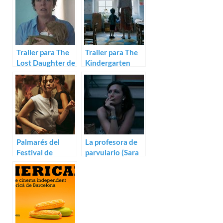
Trailer para The
Trailer para The
Lost Daughter de
Kindergarten
Maggie
Teacher, con
Gyllenhaal
Maggie
Gyllenhaal
Palmarés del
La profesora de
Festival de
parvulario (Sara
Venecia 2021
Colangelo)