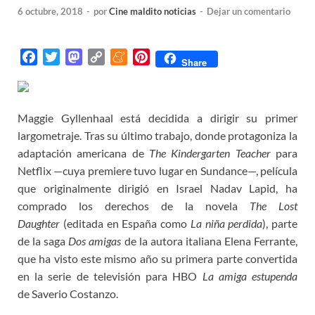
6 octubre, 2018
-
por
Cine maldito noticias
-
Dejar un comentario
F
T
M
C
M
P
Share
a
w
a
o
e
i
c
i
s
p
n
n
e
t
t
y
e
t
Maggie Gyllenhaal está decidida a dirigir su primer
b
t
o
L
a
e
largometraje. Tras su último trabajo, donde protagoniza la
o
e
d
i
m
r
adaptación americana de
The Kindergarten Teacher
para
o
r
o
n
e
e
Netflix —cuya premiere tuvo lugar en Sundance—, película
k
n
k
s
que originalmente dirigió en Israel Nadav Lapid, ha
t
comprado los derechos de la novela
The Lost
Daughter
(editada en España como
La niña perdida
), parte
de la saga
Dos amigas
de la autora italiana Elena Ferrante,
que ha visto este mismo año su primera parte convertida
en la serie de televisión para HBO
La amiga estupenda
de Saverio Costanzo.