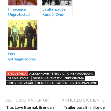
Innocence
La alternativa |
Unprotected
Rondó (Zvonimir
(Dusan
Berkovic)
Makavejev)
Dos
estranguladores
andan sueltos –
Strangler vs.
ETIQUETADA
ALEKSANDAR PETROVIĆ
CINE YUGOSLAVO
Strangler
DRAMA SOCIAL
DUSAN MAKAVEJEV
FREE CINEMA
(Slobodan Sijan)
NOUVELLE VAGUE
OLA NEGRA
SÁTIRA
ZIVOJIN PAVLOVIC
ARTÍCULO ANTERIOR
ARTÍCULO SIGUIENTE
Tras Love Eternal, Brendan
Trailer para Sin hijos de