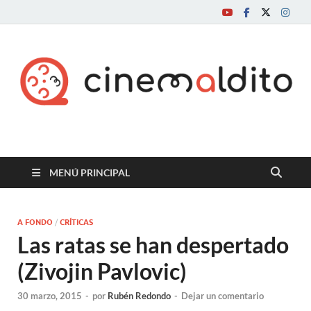
Cine maldito
MENÚ PRINCIPAL
A FONDO
/
CRÍTICAS
Las ratas se han despertado
(Zivojin Pavlovic)
30 marzo, 2015
-
por
Rubén Redondo
-
Dejar un comentario