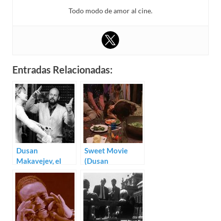
Todo modo de amor al cine.
Entradas Relacionadas:
Dusan
Sweet Movie
Makavejev, el
(Dusan
entrañable sátiro
Makavejev)
del cine
yugoslavo