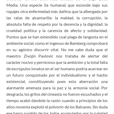
Media. Una especie (la humana) que esconde bajo sus
ropajes otra enfermedad más dañina que la albergada por
las ratas de alcantarilla: la maldad, la corrupción, la
absoluta falta de respeto por la decencia y la dignidad, la
crueldad política y la carencia de afecto y solidaridad.
Puntos que se han extendido cual plaga de langosta en el
ambiente social, como el ingenuo de Bamberg comprobará
en su agónico discurrir vital. No me cabe duda que el
maestro Zivojin Pavlovic nos trataba de alertar del
carácter nocivo y pernicioso que la ambición y la total falta
de escrúpulos innatos en el ser humano podría acarrear en
un futuro conquistado por el individualismo y el hastío
existencial, constituyendo pues esta aberración una
alarmante amenaza para la paz y la armonía social. Por
desgracia, los gritos del cineasta no fueron escuchados y el
tiempo acabó dándole la razón cuando a principios de los
años noventa explotó el polvorín de los Balcanes. Sin duda
ese barro surgido de los lodos acumulados por la ruindad