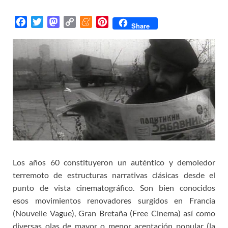
F
T
M
C
M
P
Share
a
w
a
o
e
i
c
i
s
p
n
n
e
t
t
y
e
t
b
t
o
L
a
e
o
e
d
i
m
r
o
r
o
n
e
e
k
n
k
s
t
Los años 60 constituyeron un auténtico y demoledor
terremoto de estructuras narrativas clásicas desde el
punto de vista cinematográfico. Son bien conocidos
esos movimientos renovadores surgidos en Francia
(Nouvelle Vague), Gran Bretaña (Free Cinema) así como
diversas olas de mayor o menor aceptación popular (la