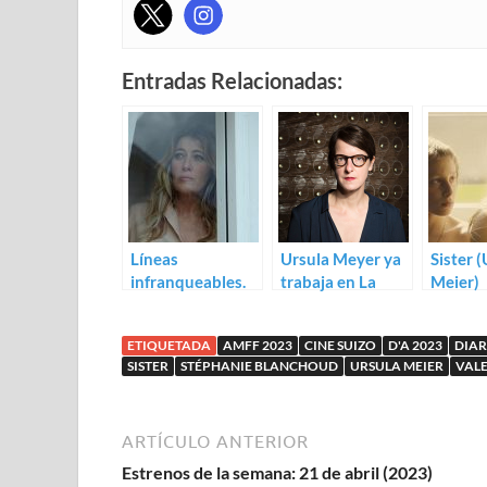
Entradas Relacionadas:
Líneas
Ursula Meyer ya
Sister 
infranqueables.
trabaja en La
Meier)
Trailer para La
ligne
ligne de Ursula
ETIQUETADA
AMFF 2023
CINE SUIZO
D'A 2023
DIAR
Meier
SISTER
STÉPHANIE BLANCHOUD
URSULA MEIER
VALE
ARTÍCULO ANTERIOR
Estrenos de la semana: 21 de abril (2023)