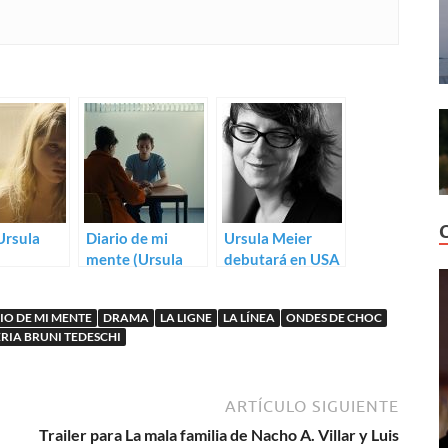
(Ursula
Diario de mi
Ursula Meier
mente (Ursula
debutará en USA
Meier)
con Quiet Land
IO DE MI MENTE
DRAMA
LA LIGNE
LA LÍNEA
ONDES DE CHOC
RIA BRUNI TEDESCHI
ARTÍCULO SIGUIENTE
Trailer para La mala familia de Nacho A. Villar y Luis