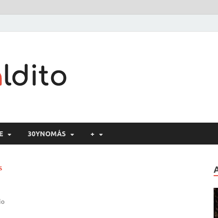
Cine maldito
E
30YNOMÁS
+
S
io