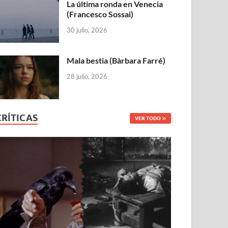
La última ronda en Venecia
(Francesco Sossai)
30 julio, 2026
Mala bestia (Bàrbara Farré)
28 julio, 2026
CRÍTICAS
VER TODO