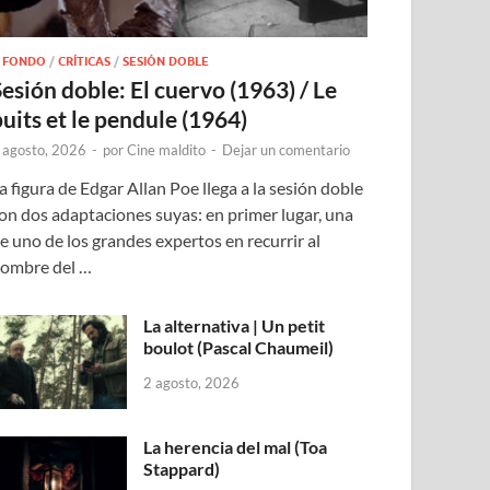
 FONDO
/
CRÍTICAS
/
SESIÓN DOBLE
Sesión doble: El cuervo (1963) / Le
puits et le pendule (1964)
 agosto, 2026
-
por
Cine maldito
-
Dejar un comentario
a figura de Edgar Allan Poe llega a la sesión doble
on dos adaptaciones suyas: en primer lugar, una
e uno de los grandes expertos en recurrir al
ombre del …
La alternativa | Un petit
boulot (Pascal Chaumeil)
2 agosto, 2026
La herencia del mal (Toa
Stappard)