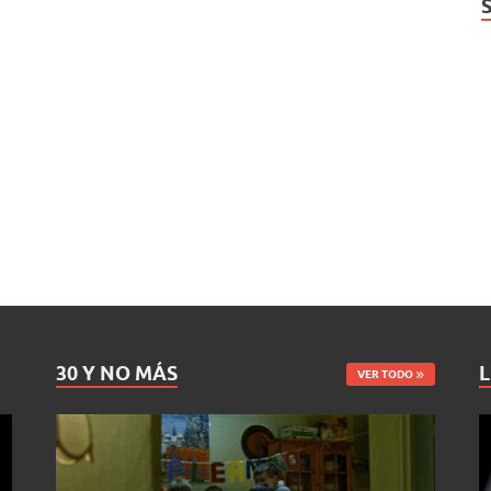
30 Y NO MÁS
L
VER TODO