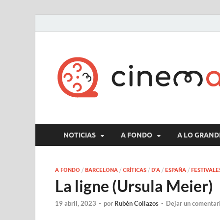
NOTICIAS
A FONDO
A LO GRAND
A FONDO
/
BARCELONA
/
CRÍTICAS
/
D'A
/
ESPAÑA
/
FESTIVALE
La ligne (Ursula Meier)
19 abril, 2023
-
por
Rubén Collazos
-
Dejar un comentar