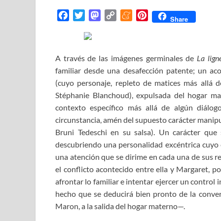
F
T
M
C
M
P
Share
a
w
a
o
e
i
c
i
s
p
n
n
e
t
t
y
e
t
A través de las imágenes germinales de
La lign
b
t
o
L
a
e
familiar desde una desafección patente; un ac
o
e
d
i
m
r
(cuyo personaje, repleto de matices más allá 
o
r
o
n
e
e
Stéphanie Blanchoud), ex
pulsada del hogar ma
k
n
k
s
contexto específico más allá de algún diálog
t
circunstancia, amén del supuesto carácter manipu
Bruni Tedeschi en su salsa). Un carácter que s
descubriendo una personalidad excéntrica cuyo e
una atención que se dirime en cada una de sus re
el conflicto acontecido entre ella y Margaret, 
afrontar lo familiar e intentar ejercer un contr
hecho que se deducirá bien pronto de la conv
Maron, a la salida del hogar materno—.