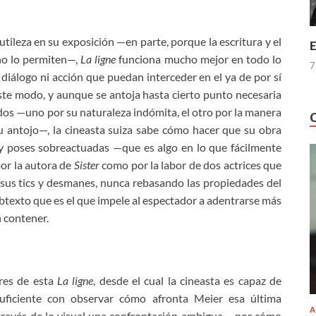
utileza en su exposición —en parte, porque la escritura y el
E
no lo permiten—,
La ligne
funciona mucho mejor en todo lo
7
 diálogo ni acción que puedan interceder en el ya de por sí
te modo, y aunque se antoja hasta cierto punto necesaria
idos —uno por su naturaleza indómita, el otro por la manera
u antojo—, la cineasta suiza sabe cómo hacer que su obra
y poses sobreactuadas —que es algo en lo que fácilmente
por la autora de
Sister
como por la labor de dos actrices que
n sus tics y desmanes, nunca rebasando las propiedades del
btexto que es el que impele al espectador a adentrarse más
n contener.
ores de esta
La ligne
, desde el cual la cineasta es capaz de
suficiente con observar cómo afronta Meier esa última
A
través de lo visual una confrontación ambigua —por cómo