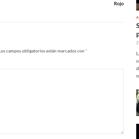
Rojo
A
2
Los campos obligatorios están marcados con
*
L
c
d
n