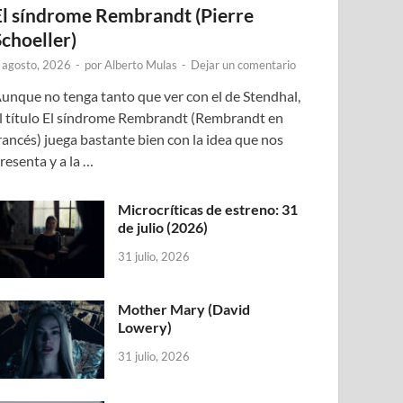
El síndrome Rembrandt (Pierre
Schoeller)
 agosto, 2026
-
por
Alberto Mulas
-
Dejar un comentario
unque no tenga tanto que ver con el de Stendhal,
l título El síndrome Rembrandt (Rembrandt en
rancés) juega bastante bien con la idea que nos
resenta y a la …
Microcríticas de estreno: 31
de julio (2026)
31 julio, 2026
Mother Mary (David
Lowery)
31 julio, 2026