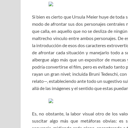
Si bien es cierto que Ursula Meier huye de toda s
modo de afrontar sus dos personajes centrales 
que calla, en aquello que no se desliza de ningún
maltrecho vínculo entre ambos personajes. De es
la introducción de esos dos caracteres extrovert
de afrontar cada situación y manejarlo todo a s
albergue algo más que un expositor de muecas 
podría convertirse el film, pero es evitado tanto 
rayan un gran nivel; incluida Bruni Tedeschi, co
relato—, estableciendo ante todo un sugestivo su
allá de las imágenes y el sentido que estas pueda
Es, no obstante, la labor visual otro de los val
suscitar algo más que metáforas obvias: es 
secuencia, midiendo cada plano, encontrando a 