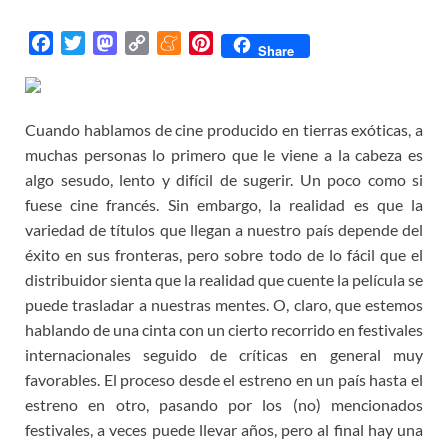
F
T
M
C
M
P
Share
a
w
a
o
e
i
c
i
s
p
n
n
e
t
t
y
e
t
Cuando hablamos de cine producido en tierras exóticas, a
b
t
o
L
a
e
muchas personas lo primero que le viene a la cabeza es
o
e
d
i
m
r
algo sesudo, lento y difícil de sugerir. Un poco como si
o
r
o
n
e
e
fuese cine francés. Sin embargo, la realidad es que la
k
n
k
s
variedad de títulos que llegan a nuestro país depende del
t
éxito en sus fronteras, pero sobre todo de lo fácil que el
distribuidor sienta que la realidad que cuente la película se
puede trasladar a nuestras mentes. O, claro, que estemos
hablando de una cinta con un cierto recorrido en festivales
internacionales seguido de críticas en general muy
favorables. El proceso desde el estreno en un país hasta el
estreno en otro, pasando por los (no) mencionados
festivales, a veces puede llevar años, pero al final hay una