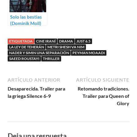
Solo las bestias
(Dominik Moll)
ETIQUETADA
CINE IRANÍ
DRAMA
JUST 6.5
LA LEY DE TEHERÁN
METRI SHESH VA NIM
NADER Y SIMIN UNA SEPARACIÓN
PEYMAN MOAADI
SAEED ROUSTAYI
THRILLER
ARTÍCULO ANTERIOR
ARTÍCULO SIGUIENTE
Desaparecida. Trailer para
Retomando tradiciones.
la griega Silence 6-9
Trailer para Queen of
Glory
Deja una respuesta