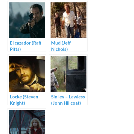
El cazador (Rafi
Mud (Jeff
Pitts)
Nichols)
Locke (Steven
Sin ley – Lawless
Knight)
(John Hillcoat)