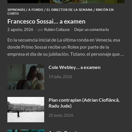
30YNOMÁS
/
A FONDO
/
EL DIRECTOR DE LA SEMANA
/
RINCÓN EN
CORTO
Francesco Sossai… a examen
2 agosto, 2026
-
por
Rubén Collazos
-
Dejar un comentario
En la secuencia inicial de La última ronda en Venecia, esa
donde Primo Sossai recibe un Rolex por parte de la
empresa el día de su jubilación, Tiziano, el personaje que …
Cole Webley… a examen
19 julio, 2026
Plan contraplan (Adrian Cioflâncã,
Radu Jude)
20 junio, 2026