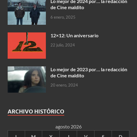
Lo mejor de 2024 por… la redacción
de Cine maldito
6 enero, 2025
12×12: Un aniversario
22 julio, 2024
Lo mejor de 2023 por… la redacción
de Cine maldito
20 enero, 2024
ARCHIVO HISTÓRICO
agosto 2026
L
M
X
J
V
S
D