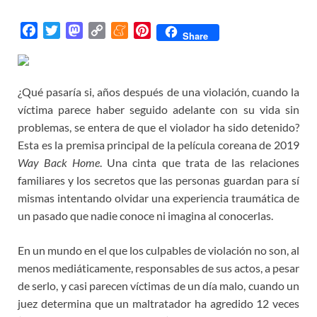
F
T
M
C
M
P
Share
a
w
a
o
e
i
c
i
s
p
n
n
e
t
t
y
e
t
¿Qué pasaría si, años después de una violación, cuando la
b
t
o
L
a
e
víctima parece haber seguido adelante con su vida sin
o
e
d
i
m
r
problemas, se entera de que el violador ha sido detenido?
o
r
o
n
e
e
Esta es la premisa principal de la película coreana de 2019
k
n
k
s
Way Back Home
. Una cinta que trata de las relaciones
t
familiares y los secretos que las personas guardan para sí
mismas intentando olvidar una experiencia traumática de
un pasado que nadie conoce ni imagina al conocerlas.
En un mundo en el que los culpables de violación no son, al
menos mediáticamente, responsables de sus actos, a pesar
de serlo, y casi parecen víctimas de un día malo, cuando un
juez determina que un maltratador ha agredido 12 veces