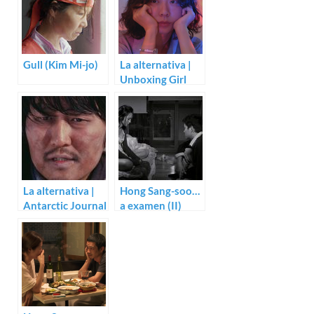
Gull (Kim Mi-jo)
La alternativa |
Unboxing Girl
(Kim Soo-jung)
La alternativa |
Hong Sang-soo…
Antarctic Journal
a examen (II)
(Yim Pil-sung)