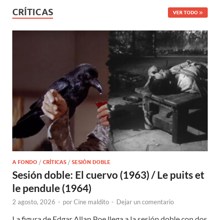
CRÍTICAS
VER TODO
A FONDO
/
CRÍTICAS
/
SESIÓN DOBLE
Sesión doble: El cuervo (1963) / Le puits et
le pendule (1964)
2 agosto, 2026
-
por
Cine maldito
-
Dejar un comentario
La figura de Edgar Allan Poe llega a la sesión doble con dos