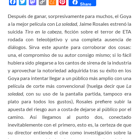
F
T
M
C
M
P
Share
a
w
a
o
e
i
Después de ganar, sorpresivamente para muchos, el Goya
c
i
s
p
n
n
a la mejor película con
e
t
t
y
La soledad
e
t
, Jaime Rosales estrenó la
b
t
o
L
a
e
suicida
Tiro en la cabeza
, ficción sobre el terror de ETA
o
e
d
i
m
r
rodada con teleobjetivo y una completa ausencia de
o
r
o
n
e
e
diálogos. Sirva este apunte para corroborar dos cosas:
k
n
k
s
una, el compromiso de su autor consigo mismo; si lo fácil
t
hubiera sido plegarse a los cantos de sirena de la industria
y aprovechar la notoriedad adquirida tras su éxito en los
Goya para intentar llegar a un público más amplio con una
película de corte más convencional (huelga decir que
La
soledad
, con su uso de la pantalla partida, tampoco era
plato para todos los gustos), Rosales prefiere subir la
apuesta del riesgo aun a costa de dejarse al público por el
camino. Así llegamos al punto dos, conectado
inevitablemente con el primero, esto es, la certeza de que
su director entiende el cine como investigación sobre la