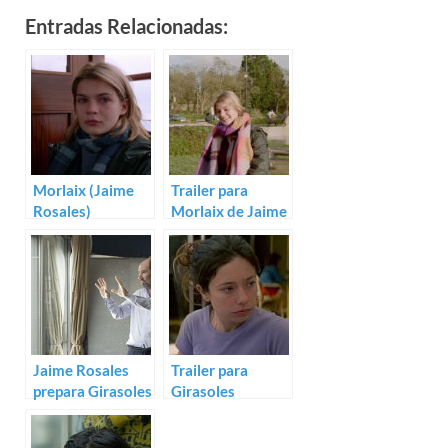
Entradas Relacionadas:
Morlaix (Jaime
Trailer para
Rosales)
Morlaix de Jaime
Rosales
Jaime Rosales
Trailer para
prepara Girasoles
Girasoles
silvestres
silvestres de
Jaime Rosales