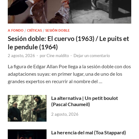
A FONDO
/
CRÍTICAS
/
SESIÓN DOBLE
Sesión doble: El cuervo (1963) / Le puits et
le pendule (1964)
2 agosto, 2026
-
por
Cine maldito
-
Dejar un comentario
La figura de Edgar Allan Poe llega a la sesión doble con dos
adaptaciones suyas: en primer lugar, una de uno de los
grandes expertos en recurrir al nombre del …
La alternativa | Un petit boulot
(Pascal Chaumeil)
2 agosto, 2026
La herencia del mal (Toa Stappard)