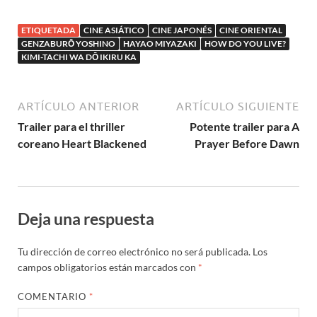
callejeras en lo
nuevo de Sion
ETIQUETADA
CINE ASIÁTICO
CINE JAPONÉS
CINE ORIENTAL
Sono
GENZABURŌ YOSHINO
HAYAO MIYAZAKI
HOW DO YOU LIVE?
KIMI-TACHI WA DŌ IKIRU KA
ARTÍCULO ANTERIOR
ARTÍCULO SIGUIENTE
Trailer para el thriller
Potente trailer para A
coreano Heart Blackened
Prayer Before Dawn
Deja una respuesta
Tu dirección de correo electrónico no será publicada.
Los
campos obligatorios están marcados con
*
COMENTARIO
*