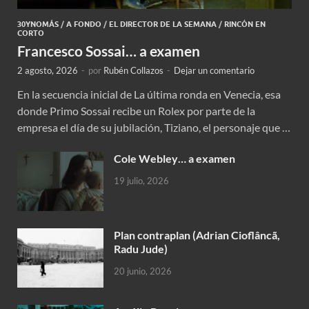
30YNOMÁS
/
A FONDO
/
EL DIRECTOR DE LA SEMANA
/
RINCÓN EN
CORTO
Francesco Sossai… a examen
2 agosto, 2026
-
por
Rubén Collazos
-
Dejar un comentario
En la secuencia inicial de La última ronda en Venecia, esa
donde Primo Sossai recibe un Rolex por parte de la
empresa el día de su jubilación, Tiziano, el personaje que …
Cole Webley… a examen
19 julio, 2026
Plan contraplan (Adrian Cioflâncã,
Radu Jude)
20 junio, 2026