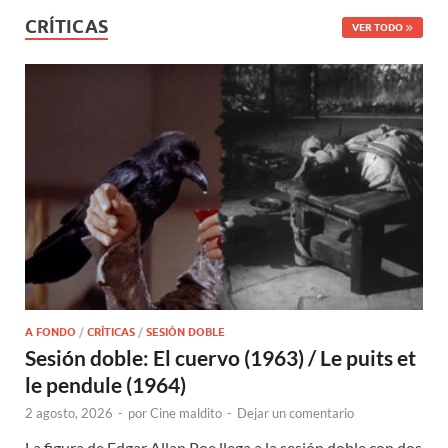
CRÍTICAS
VER TODO
A FONDO
/
CRÍTICAS
/
SESIÓN DOBLE
Sesión doble: El cuervo (1963) / Le puits et
le pendule (1964)
2 agosto, 2026
-
por
Cine maldito
-
Dejar un comentario
La figura de Edgar Allan Poe llega a la sesión doble con dos