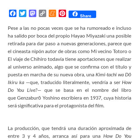
F
T
M
C
M
P
Share
a
w
a
o
e
i
Pese a las no pocas veces que se ha rumoreado e incluso
c
i
s
p
n
n
ha salido por boca del propio Hayao Miyazaki una posible
e
t
t
y
e
t
b
t
o
L
a
e
retirada para dar paso a nuevas generaciones, parece que
o
e
d
i
m
r
el cineasta nipón autor de obras como Mi vecino Totoro o
o
r
o
n
e
e
El viaje de Chihiro todavía tiene aportaciones que realizar
k
n
k
s
al universo animado, algo que se confirma con el título y
t
puesta en marcha de su nueva obra, una
Kimi-tachi wa Dō
Ikiru ka
—que, traducido literalmente, vendría a ser
How
Do You Live?
— que se basa en el nombre del libro
que Genzaburō Yoshino escribiera en 1937, cuya historia
será significativa para el protagonista del film.
La producción, que tendrá una duración aproximada de
entre 3 y 4 años, arranca así para una
How Do You