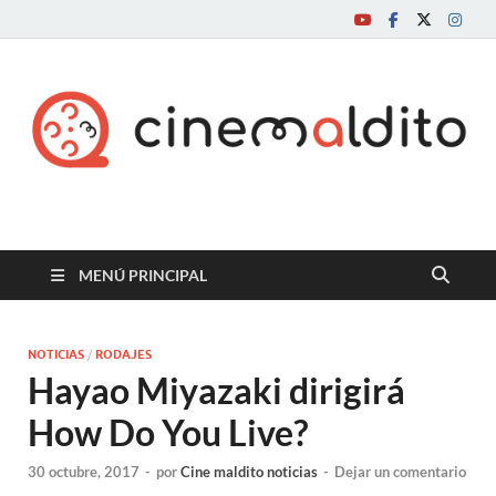
Cine maldito
MENÚ PRINCIPAL
NOTICIAS
/
RODAJES
Hayao Miyazaki dirigirá
How Do You Live?
30 octubre, 2017
-
por
Cine maldito noticias
-
Dejar un comentario