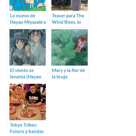
Lo nuevo de
Teaser para The
Hayao Miyazaki e
Wind Rises, lo
Isao Takahata, ya
nuevo de Hayao
con pósters
Miyazaki
El viento se
Mary y la flor de
levanta (Hayao
la bruja
Miyazaki)
(Hiromasa
Yonebayashi)
Tokyo Tribes:
Futuro y bandas