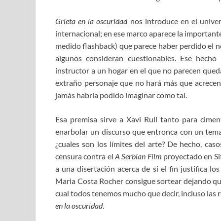
Grieta en la oscuridad
nos introduce en el unive
internacional; en ese marco aparece la important
medido flashback) que parece haber perdido el no
algunos consideran cuestionables. Ese hecho l
instructor a un hogar en el que no parecen qued
extraño personaje que no hará más que acrecen
jamás habría podido imaginar como tal.
Esa premisa sirve a Xavi Rull tanto para ciment
enarbolar un discurso que entronca con un tema 
¿cuales son los límites del arte? De hecho, cas
censura contra el
A Serbian Film
proyectado en Si
a una disertación acerca de si el fin justifica l
Maria Costa Rocher consigue sortear dejando que
cual todos tenemos mucho que decir, incluso las r
en la oscuridad
.