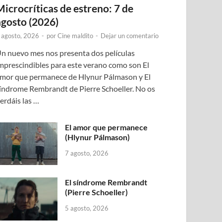
Microcríticas de estreno: 7 de
agosto (2026)
 agosto, 2026
-
por
Cine maldito
-
Dejar un comentario
n nuevo mes nos presenta dos películas
mprescindibles para este verano como son El
mor que permanece de Hlynur Pálmason y El
índrome Rembrandt de Pierre Schoeller. No os
erdáis las …
El amor que permanece
(Hlynur Pálmason)
7 agosto, 2026
El síndrome Rembrandt
(Pierre Schoeller)
5 agosto, 2026