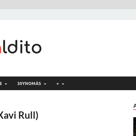
Cine maldito
E
30YNOMÁS
+
Xavi Rull)