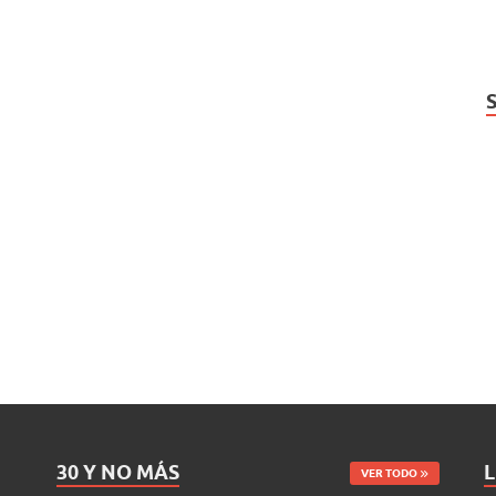
30 Y NO MÁS
L
VER TODO