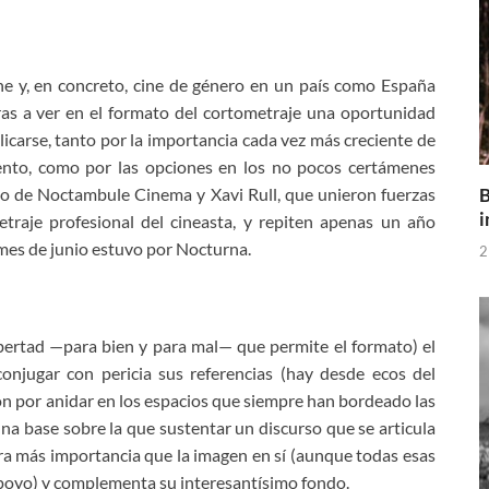
ine y, en concreto, cine de género en un país como España
s a ver en el formato del cortometraje una oportunidad
icarse, tanto por la importancia cada vez más creciente de
ento, como por las opciones en los no pocos certámenes
B
aso de Noctambule Cinema y Xavi Rull, que unieron fuerzas
i
etraje profesional del cineasta, y repiten apenas un año
 mes de junio estuvo por Nocturna.
2
ibertad —para bien y para mal— que permite el formato) el
njugar con pericia sus referencias (hay desde ecos del
ón por anidar en los espacios que siempre han bordeado las
na base sobre la que sustentar un discurso que se articula
ra más importancia que la imagen en sí (aunque todas esas
 apoyo) y complementa su interesantísimo fondo.