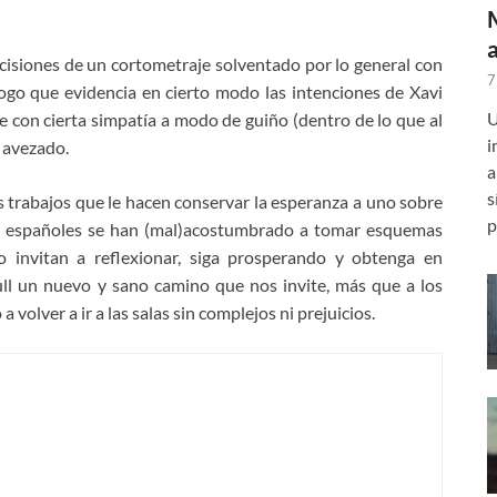
cisiones de un cortometraje solventado por lo general con
7
logo que evidencia en cierto modo las intenciones de Xavi
U
be con cierta simpatía a modo de guiño (dentro de lo que al
i
s avezado.
a
s
 trabajos que le hacen conservar la esperanza a uno sobre
p
ores españoles se han (mal)acostumbrado a tomar esquemas
o invitan a reflexionar, siga prosperando y obtenga en
ll un nuevo y sano camino que nos invite, más que a los
a volver a ir a las salas sin complejos ni prejuicios.