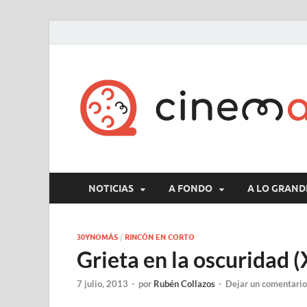
NOTICIAS
A FONDO
A LO GRAND
30YNOMÁS
/
RINCÓN EN CORTO
Grieta en la oscuridad (
7 julio, 2013
-
por
Rubén Collazos
-
Dejar un comentario