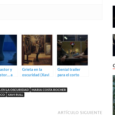
astor y
Grieta en la
Genial trailer
stor… a
oscuridad (Xavi
para el corto
n
Rull)
Pacifier &
Blowpipe
A EN LA OSCURIDAD
MARIA COSTA ROCHER
ICO
XAVI RULL
ARTÍCULO SIGUIENTE