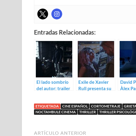
Entradas Relacionadas:
El lado sombrío
Exile de Xavier
David P
del autor: trailer
Rull presenta su
Àlex Pa
de Grieta en la
crowdfunding
exame
oscuridad
ETIQUETADA
CINE ESPAÑOL
CORTOMETRAJE
GRIET
NOCTAMBULE CINEMA
THRILLER
THRILLER PSICOLÓG
ARTÍCULO ANTERIOR