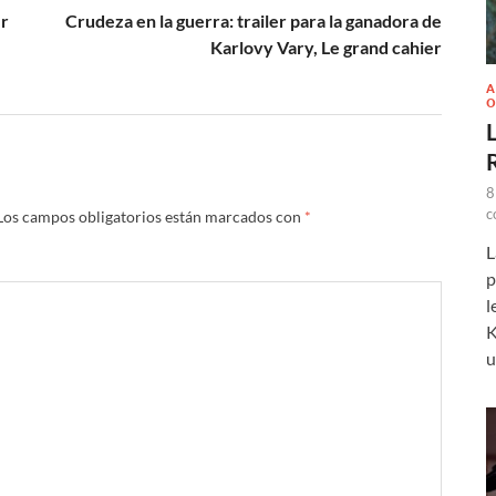
er
Crudeza en la guerra: trailer para la ganadora de
Karlovy Vary, Le grand cahier
A
O
L
8
c
Los campos obligatorios están marcados con
*
L
p
l
K
u