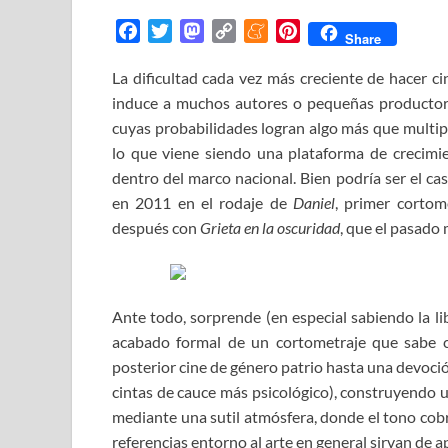
F
T
M
C
M
P
Share
a
w
a
o
e
i
La dificultad cada vez más creciente de hacer c
c
i
s
p
n
n
induce a muchos autores o pequeñas productora
e
t
t
y
e
t
b
t
o
L
a
e
cuyas probabilidades logran algo más que multipl
o
e
d
i
m
r
lo que viene siendo una plataforma de crecimi
o
r
o
n
e
e
dentro del marco nacional. Bien podría ser el c
k
n
k
s
en 2011 en el rodaje de
Daniel
, primer cortom
t
después con
Grieta en la oscuridad
, que el pasado
Ante todo, sorprende (en especial sabiendo la l
acabado formal de un cortometraje que sabe co
posterior cine de género patrio hasta una devoci
cintas de cauce más psicológico), construyendo u
mediante una sutil atmósfera, donde el tono cob
referencias entorno al arte en general sirvan de