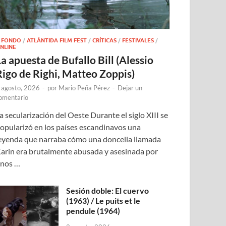
 FONDO
/
ATLÁNTIDA FILM FEST
/
CRÍTICAS
/
FESTIVALES
/
NLINE
a apuesta de Bufallo Bill (Alessio
Rigo de Righi, Matteo Zoppis)
 agosto, 2026
-
por
Mario Peña Pérez
-
Dejar un
omentario
a secularización del Oeste Durante el siglo XIII se
opularizó en los países escandinavos una
eyenda que narraba cómo una doncella llamada
arin era brutalmente abusada y asesinada por
nos …
Sesión doble: El cuervo
(1963) / Le puits et le
pendule (1964)