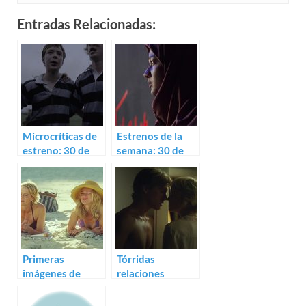
Entradas Relacionadas:
Microcríticas de
Estrenos de la
estreno: 30 de
semana: 30 de
mayo (2014)
abril (2021)
Primeras
Tórridas
imágenes de
relaciones
Adore, con
materno-filiales
Naomi Watts
en el trailer de