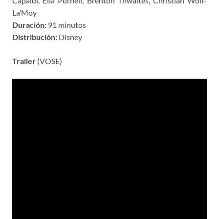
Capaldi, Ella Purnell, Brenton Thwaites, Christian Wolf-
La’Moy
Duración:
91 minutos
Distribución:
Disney
Trailer
(VOSE)