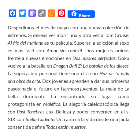
F
T
M
C
M
P
Share
a
w
a
o
e
i
Despedimos el mes de mayo con una nueva colección de
c
i
s
p
n
n
estrenos. Si deseas ver morir una y otra vez a Tom Cruise,
e
t
t
y
e
t
b
t
o
L
a
e
Al filo del mañana
es tu película. Superar la adicción al sexo
o
e
d
i
m
r
es más fácil con
Amor sin control
. Dos mujeres unidas
o
r
o
n
e
e
frente a nuevas emociones en
Dos madres perfectas
. Goku
k
n
k
s
vuelve a la batalla en
Dragon Ball Z: La batalla de los dioses
.
t
La superación personal tiene una cita con
Haz de tu vida
una obra de arte
. Dos jóvenes aprenden a dar sus primeros
pasos hacia el futuro en
Hermosa juventud
. La mala de La
bella durmiente ha encontrado su lugar como
protagonista en
Maléfica
. La alegoría caleidoscópica llega
con
Post Tenebras Lux
. Belleza y poder convergen en el s.
XIX con
Stella Cadente
. Un canto a la vida desde una jaula
consentida define
Todos están muertos
.