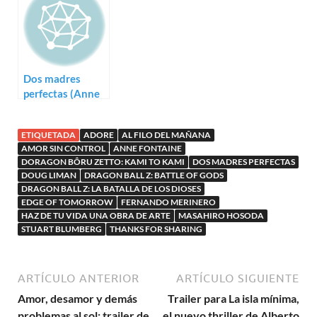
Adore
Dos madres
perfectas (Anne
Fontaine)
ETIQUETADA
ADORE
AL FILO DEL MAÑANA
AMOR SIN CONTROL
ANNE FONTAINE
DORAGON BÔRU ZETTO: KAMI TO KAMI
DOS MADRES PERFECTAS
DOUG LIMAN
DRAGON BALL Z: BATTLE OF GODS
DRAGON BALL Z: LA BATALLA DE LOS DIOSES
EDGE OF TOMORROW
FERNANDO MERINERO
HAZ DE TU VIDA UNA OBRA DE ARTE
MASAHIRO HOSODA
STUART BLUMBERG
THANKS FOR SHARING
ARTÍCULO ANTERIOR
ARTÍCULO SIGUIENTE
Amor, desamor y demás
Trailer para La isla mínima,
problemas al sol: trailer de
el nuevo thriller de Alberto