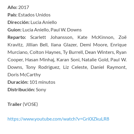
Año:
2017
País:
Estados Unidos
Dirección:
Lucia Aniello
Guion:
Lucia Aniello, Paul W. Downs
Reparto:
Scarlett Johansson, Kate McKinnon, Zoë
Kravitz, Jillian Bell, Ilana Glazer, Demi Moore, Enrique
Murciano, Colton Haynes, Ty Burrell, Dean Winters, Ryan
Cooper, Hasan Minhaj, Karan Soni, Natalie Gold, Paul W.
Downs, Tony Rodriguez, Liz Celeste, Daniel Raymont,
Doris McCarthy
Duración:
101 minutos
Distribución:
Sony
Trailer
(VOSE)
https://www.youtube.com/watch?v=Gri0lZkuLR8