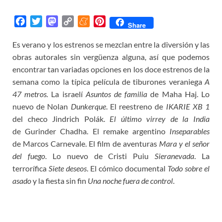
F
T
M
C
M
P
Share
a
w
a
o
e
i
Es verano y los estrenos se mezclan entre la diversión y las
c
i
s
p
n
n
obras autorales sin vergüenza alguna, así que podemos
e
t
t
y
e
t
b
t
o
L
a
e
encontrar tan variadas opciones en los doce estrenos de la
o
e
d
i
m
r
semana como la típica película de tiburones veraniega
A
o
r
o
n
e
e
47 metros.
La israelí
Asuntos de familia
de Maha Haj. Lo
k
n
k
s
nuevo de Nolan
Dunkerque
. El reestreno de
IKARIE XB 1
t
del checo Jindrich Polák.
El último virrey de la India
de Gurinder Chadha. El remake argentino
Inseparables
de Marcos Carnevale. El film de aventuras
Mara y el señor
del fuego
. Lo nuevo de Cristi Puiu
Sieranevada
. La
terrorífica
Siete deseos
. El cómico documental
Todo sobre el
asado
y la fiesta sin fin
Una noche fuera de control
.