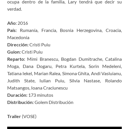
ocupa dentro de la familia, Lary tendrá que decir su
verdad.
Año:
2016
País:
Rumanía, Francia, Bosnia Herzegovina, Croacia,
Macedonia
Dirección:
Cristi Puiu
Guion:
Cristi Puiu
Reparto:
Mimi Branescu, Bogdan Dumitrache, Catalina
Moga, Dana Dogaru, Petra Kurtela, Sorin Medeleni,
Tatiana Iekel, Marian Ralea, Simona Ghita, Andi Vasluianu,
Judith State, Iulian Puiu, Silvia Nastase, Rolando
Matsangos, Ioana Craciunescu
Duración:
173 minutos
Distribución:
Golem Distribución
Trailer
(VOSE)