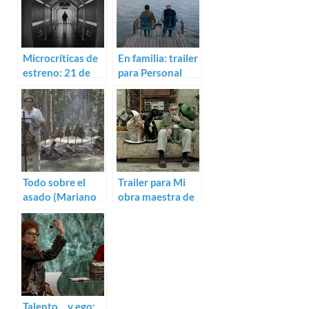
Microcríticas de
En familia: trailer
estreno: 21 de
para Personal
julio (2017)
Affairs
Todo sobre el
Trailer para Mi
asado (Mariano
obra maestra de
Cohn, Gastón
Gastón Duprat
Duprat)
Talento… y ego: