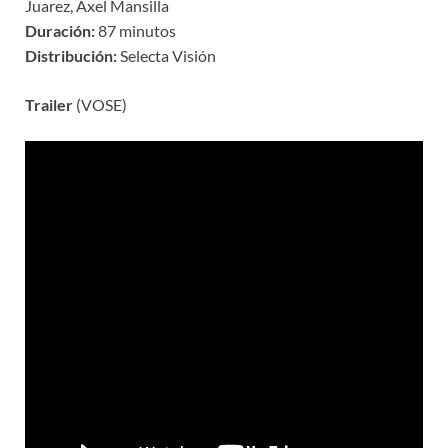
Juarez, Axel Mansilla
Duración:
87 minutos
Distribución:
Selecta Visión
Trailer
(VOSE)