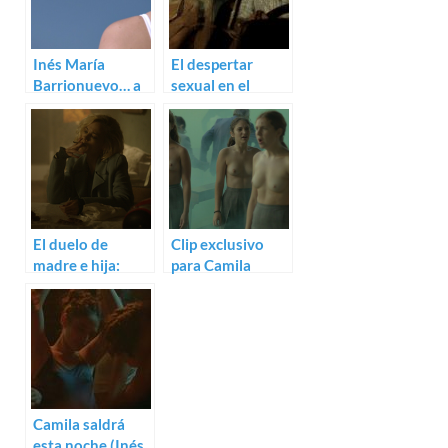
Inés María
El despertar
Barrionuevo… a
sexual en el
examen
trailer de
Atlántida
El duelo de
Clip exclusivo
madre e hija:
para Camila
Trailer para Julia
saldrá esta noche
y el zorro
de Inés María
Barrionuevo
Camila saldrá
esta noche (Inés