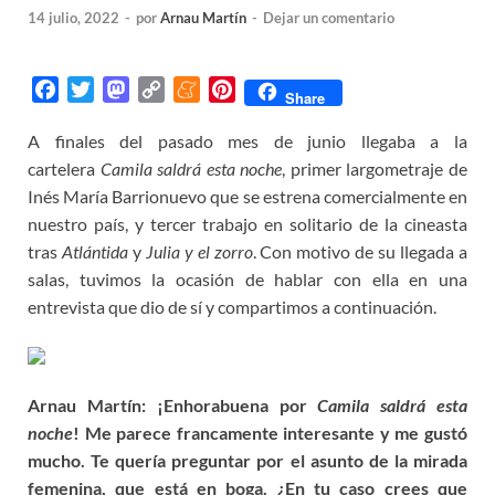
14 julio, 2022
-
por
Arnau Martín
-
Dejar un comentario
F
T
M
C
M
P
Share
a
w
a
o
e
i
A finales del pasado mes de junio llegaba a la
c
i
s
p
n
n
cartelera
e
t
Camila saldrá esta noche
t
y
e
t
, primer largometraje de
b
t
o
L
a
e
Inés María Barrionuevo que se estrena comercialmente en
o
e
d
i
m
r
nuestro país, y tercer trabajo en solitario de la cineasta
o
r
o
n
e
e
tras
Atlántida
y
Julia y el zorro
. Con motivo de su llegada a
k
n
k
s
salas, tuvimos la ocasión de hablar con ella en una
t
entrevista que dio de sí y compartimos a continuación.
Arnau Martín: ¡
Enhorabuena por
Camila saldrá esta
noche
! Me parece francamente interesante y me
gustó
mucho. Te quería preguntar por el asunto de la mirada
femenina, que está en boga.
¿En tu caso crees que