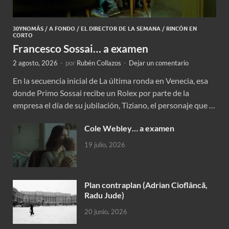
30YNOMÁS
/
A FONDO
/
EL DIRECTOR DE LA SEMANA
/
RINCÓN EN
CORTO
Francesco Sossai… a examen
2 agosto, 2026
-
por
Rubén Collazos
-
Dejar un comentario
En la secuencia inicial de La última ronda en Venecia, esa
donde Primo Sossai recibe un Rolex por parte de la
empresa el día de su jubilación, Tiziano, el personaje que …
Cole Webley… a examen
19 julio, 2026
Plan contraplan (Adrian Cioflâncã,
Radu Jude)
20 junio, 2026