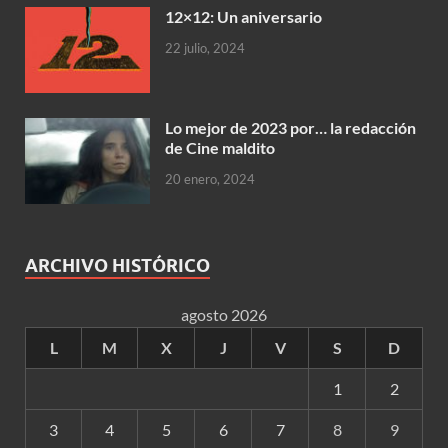
12×12: Un aniversario
22 julio, 2024
Lo mejor de 2023 por… la redacción
de Cine maldito
20 enero, 2024
ARCHIVO HISTÓRICO
agosto 2026
L
M
X
J
V
S
D
1
2
3
4
5
6
7
8
9