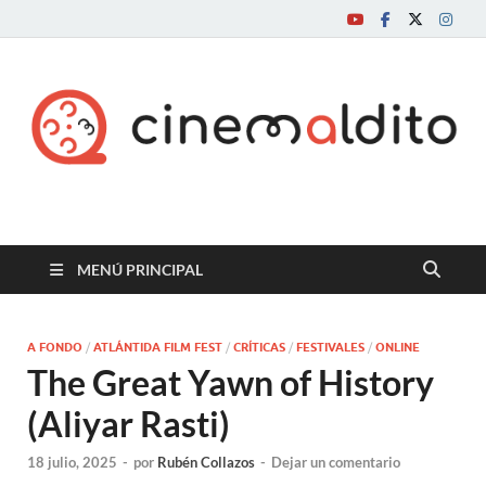
Cine maldito
MENÚ PRINCIPAL
A FONDO
/
ATLÁNTIDA FILM FEST
/
CRÍTICAS
/
FESTIVALES
/
ONLINE
The Great Yawn of History
(Aliyar Rasti)
18 julio, 2025
-
por
Rubén Collazos
-
Dejar un comentario