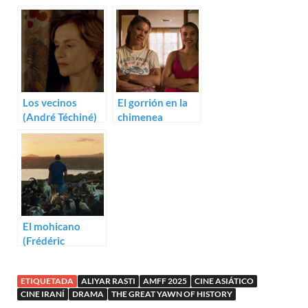
para The Great
paralelas
Yawn of History
Los vecinos
El gorrión en la
(André Téchiné)
chimenea
(Ramon Zürcher)
El mohicano
(Frédéric
Farrucci)
ETIQUETADA
ALIYAR RASTI
AMFF 2025
CINE ASIÁTICO
CINE IRANÍ
DRAMA
THE GREAT YAWN OF HISTORY