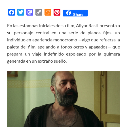
F
T
M
C
M
P
Share
a
w
a
o
e
i
En las estampas iniciales de su film, Aliyar Rasti presenta a
c
i
s
p
n
n
su personaje central en una serie de planos fijos: un
e
t
t
y
e
t
b
t
o
L
a
e
individuo en apariencia monocromo —algo que refuerza la
o
e
d
i
m
r
paleta del film, apelando a tonos ocres y apagados— que
o
r
o
n
e
e
prepara un viaje indefinido espoleado por la quimera
k
n
k
s
generada en un extraño sueño.
t