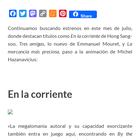
F
T
M
C
M
P
Share
a
w
a
o
e
i
Continuamos buscando estrenos en este mes de julio,
c
i
s
p
n
n
donde destacan títulos como
e
t
t
y
e
t
En la corriente
de Hong Sang-
b
t
o
L
a
e
soo,
Tres amigas
, lo nuevo de Emmanuel Mouret, y
La
o
e
d
i
m
r
mercancía más preciosa
, paso a la animación de Michel
o
r
o
n
e
e
Hazanavicius:
k
n
k
s
t
En la corriente
«La megalomanía autoral y su capacidad exorcizante
también entra en juego aquí, encontrando en
By the