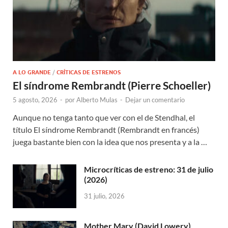
A LO GRANDE
/
CRÍTICAS DE ESTRENOS
El síndrome Rembrandt (Pierre Schoeller)
5 agosto, 2026
-
por
Alberto Mulas
-
Dejar un comentario
Aunque no tenga tanto que ver con el de Stendhal, el
título El síndrome Rembrandt (Rembrandt en francés)
juega bastante bien con la idea que nos presenta y a la …
Microcríticas de estreno: 31 de julio
(2026)
31 julio, 2026
Mother Mary (David Lowery)