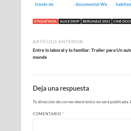
través de
documental We
habitan
Gondry: trailer
Come As Friends
Raymo
de Is the Man
Depard
ETIQUETADA
ALICE DIOP
BERLINALE 2021
CINE DO
Who Is Tall
Happy?
ARTÍCULO ANTERIOR
Entre lo laboral y lo familiar: Trailer para Un aut
monde
Deja una respuesta
Tu dirección de correo electrónico no será publicada.
COMENTARIO
*