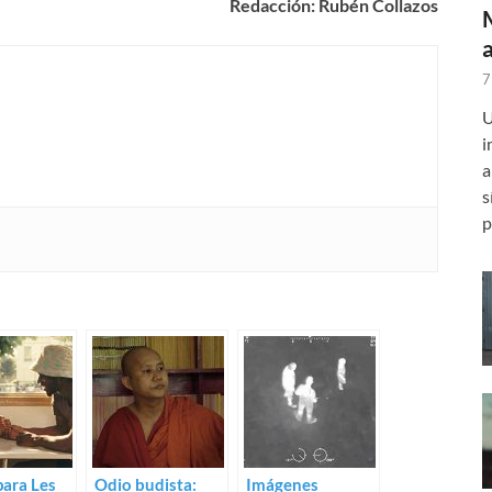
Redacción: Rubén Collazos
7
U
i
a
s
p
para Les
Odio budista:
Imágenes