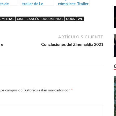
ts de
trailer de Le
cómplices: Trailer
nd
vénérable W. de
para Il n’y aura
on
Barbet Schroeder
plus de nuit
CUMENTAL
CINE FRANCÉS
DOCUMENTAL
NOUS
WE
ARTÍCULO SIGUIENTE
re
Conclusiones del Zinemaldia 2021
Los campos obligatorios están marcados con
*