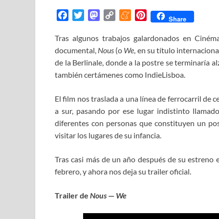
F
T
M
C
M
P
Share
a
w
a
o
e
i
Tras algunos trabajos galardonados en Ciném
c
i
s
p
n
n
documental,
e
t
Nous
t
y
(o
We
e
, en su título internacio
t
b
t
o
L
a
e
de la Berlinale, donde a la postre se terminaría al
o
e
d
i
m
r
también certámenes como IndieLisboa.
o
r
o
n
e
e
k
n
k
s
El film nos traslada a una línea de ferrocarril de 
t
a sur, pasando por ese lugar indistinto llamad
diferentes con personas que constituyen un posi
visitar los lugares de su infancia.
Tras casi más de un año después de su estreno e
febrero, y ahora nos deja su trailer oficial.
Trailer de
Nous
—
We