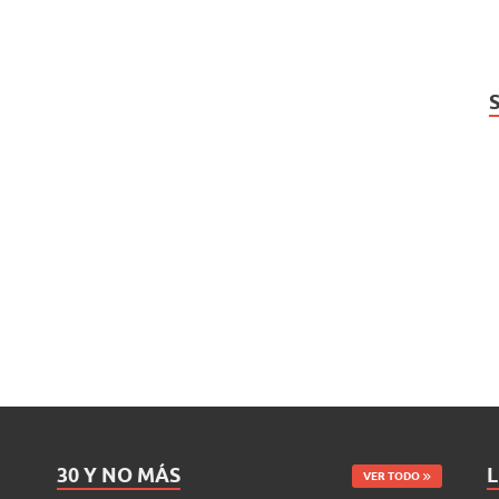
30 Y NO MÁS
L
VER TODO