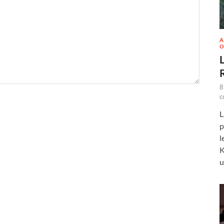
A
O
L
8
c
L
p
l
K
u