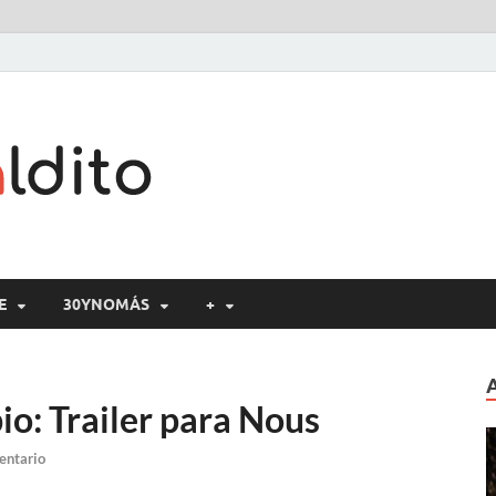
Cine maldito
E
30YNOMÁS
+
io: Trailer para Nous
entario