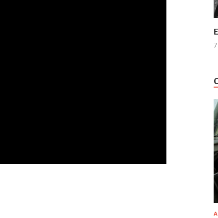
E
7
A