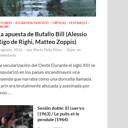
 FONDO
/
ATLÁNTIDA FILM FEST
/
CRÍTICAS
/
FESTIVALES
/
NLINE
a apuesta de Bufallo Bill (Alessio
Rigo de Righi, Matteo Zoppis)
 agosto, 2026
-
por
Mario Peña Pérez
-
Dejar un
omentario
a secularización del Oeste Durante el siglo XIII se
opularizó en los países escandinavos una
eyenda que narraba cómo una doncella llamada
arin era brutalmente abusada y asesinada por
nos …
Sesión doble: El cuervo
(1963) / Le puits et le
pendule (1964)