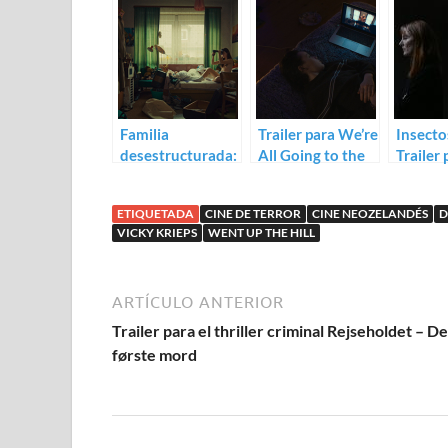
Familia
Trailer para We’re
Insectos
desestructurada:
All Going to the
Trailer
Trailer de Time of
World’s Fair
Brazen 
Moulting
Karape
ETIQUETADA
CINE DE TERROR
CINE NEOZELANDÉS
D
VICKY KRIEPS
WENT UP THE HILL
ARTÍCULO ANTERIOR
Trailer para el thriller criminal Rejseholdet – De
første mord