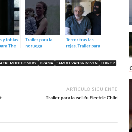
 y fobias.
Trailer para la
Terror tras las
 para The
noruega
rejas. Trailer para
de Aik
Handling the
Se fondre
tian
Undead
ACRE MONTGOMERY
DRAMA
SAMUEL VAN GRINSVEN
TERROR
ARTÍCULO SIGUIENTE
t
Trailer para la ‹sci-fi› Electric Child