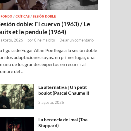
 FONDO
/
CRÍTICAS
/
SESIÓN DOBLE
Sesión doble: El cuervo (1963) / Le
puits et le pendule (1964)
 agosto, 2026
-
por
Cine maldito
-
Dejar un comentario
a figura de Edgar Allan Poe llega a la sesión doble
on dos adaptaciones suyas: en primer lugar, una
e uno de los grandes expertos en recurrir al
ombre del …
La alternativa | Un petit
boulot (Pascal Chaumeil)
2 agosto, 2026
La herencia del mal (Toa
Stappard)