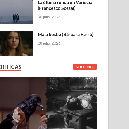
La última ronda en Venecia
(Francesco Sossai)
30 julio, 2026
Mala bestia (Bàrbara Farré)
28 julio, 2026
CRÍTICAS
VER TODO