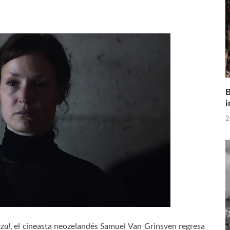
B
i
2
azul
, el cineasta neozelandés Samuel Van Grinsven regresa