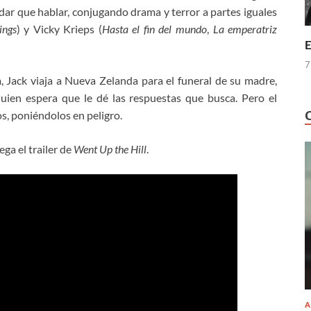
dar que hablar, conjugando drama y terror a partes iguales
ings
) y Vicky Krieps (
Hasta el fin del mundo
,
La emperatriz
E
7
lm, Jack viaja a Nueva Zelanda para el funeral de su madre,
quien espera que le dé las respuestas que busca. Pero el
s, poniéndolos en peligro.
ga el trailer de
Went Up the Hill
.
A