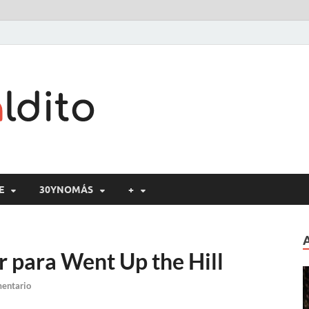
Cine maldito
E
30YNOMÁS
+
er para Went Up the Hill
mentario