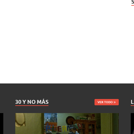
30 Y NO MÁS
L
VER TODO