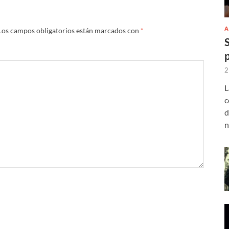
A
Los campos obligatorios están marcados con
*
2
L
c
d
n