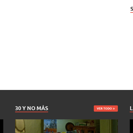
30 Y NO MÁS
L
VER TODO