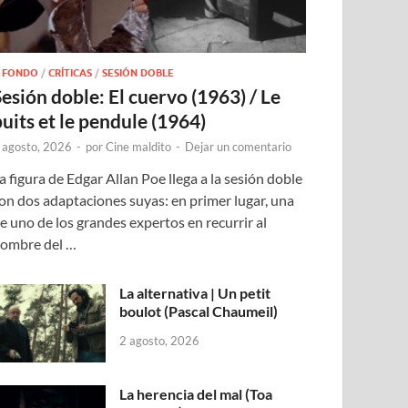
 FONDO
/
CRÍTICAS
/
SESIÓN DOBLE
Sesión doble: El cuervo (1963) / Le
puits et le pendule (1964)
 agosto, 2026
-
por
Cine maldito
-
Dejar un comentario
a figura de Edgar Allan Poe llega a la sesión doble
on dos adaptaciones suyas: en primer lugar, una
e uno de los grandes expertos en recurrir al
ombre del …
La alternativa | Un petit
boulot (Pascal Chaumeil)
2 agosto, 2026
La herencia del mal (Toa