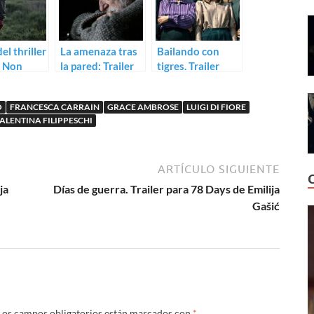
del thriller
La amenaza tras
Bailando con
o Non
la pared: Trailer
tigres. Trailer
cattivo
de L’angelo dei
para
muri
Rossosperanza
O
FRANCESCA CARRAIN
GRACE AMBROSE
LUIGI DI FIORE
de Annarita
ALENTINA FILIPPESCHI
Zambrano
ARTÍCULO SIGUIENTE
ja
Días de guerra. Trailer para 78 Days de Emilija
Gašić
Los campos obligatorios están marcados con
*