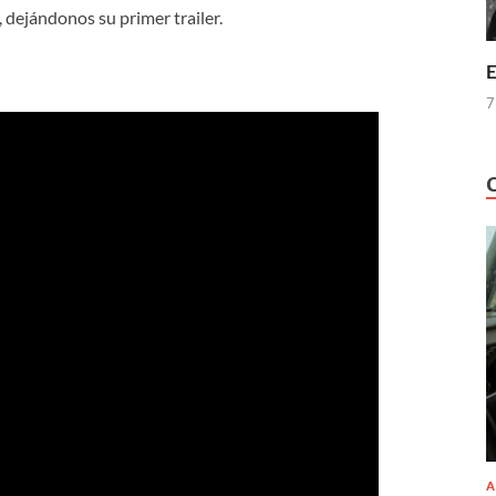
, dejándonos su primer trailer.
E
7
A