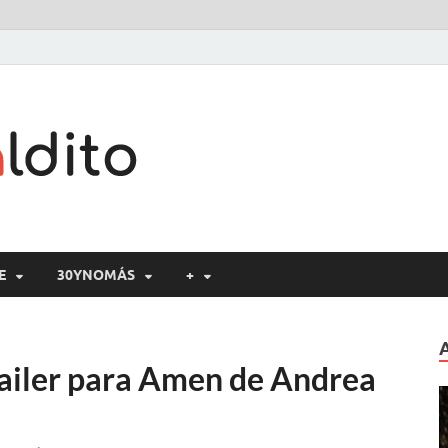
Cine maldito
E
30YNOMÁS
+
railer para Amen de Andrea