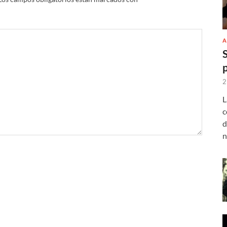
A
2
L
c
d
n