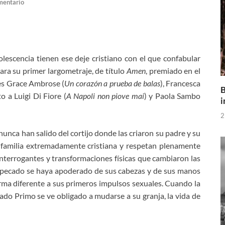
mentario
olescencia tienen ese deje cristiano con el que confabular
ara su primer largometraje, de título
Amen
, premiado en el
nes Grace Ambrose (
Un corazón a prueba de balas
), Francesca
B
to a Luigi Di Fiore (
A Napoli non piove mai
) y Paola Sambo
i
2
nunca han salido del cortijo donde las criaron su padre y su
 familia extremadamente cristiana y respetan plenamente
interrogantes y transformaciones físicas que cambiaron las
l pecado se haya apoderado de sus cabezas y de sus manos
orma diferente a sus primeros impulsos sexuales. Cuando la
mado Primo se ve obligado a mudarse a su granja, la vida de