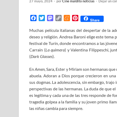
27 mayo, 2024
-
por
Cine maldito noticias
-
Dejar un co
F
T
M
C
M
P
Share
a
w
a
o
e
i
Muchas película italianas del despertar de la ad
c
i
s
p
n
n
deseo y religión. Andrea Baroni elige este tema p
e
t
t
y
e
t
b
t
o
L
a
e
festival de Turín, donde encontramos a las jóve
o
e
d
i
m
r
Carrain (
La quimera
) y Valentina Filippeschi, jun
o
r
o
n
e
e
(
Dark Glasses
).
k
n
k
s
t
En
Amen
, Sara, Ester y Miriam son hermanas que 
abuela. Adoran a Dios porque crecieron en una
sus dogmas. La adolescencia, sin embargo, trajo 
perspectivas de las hermanas. La duda de que e
es legítima y cada una de las tres responde de f
tragedia golpea a la familia y su joven primo lla
las niñas cambia para siempre.