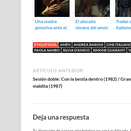
Una madre
El alocado
Trailer 
posesiva ante el
verano del amor:
italian
pecado carnal:
trailer de Maicol
essere 
Trailer de La
Jecson
ETIQUETADA
AMÉN
ANDREA BARONI
CINE ITALIAN
madre
PAOLA SAMBO
SILVIA D'AMICO
SIMONE GUARANY
V
ARTÍCULO ANTERIOR
Sesión doble: Con la bestia dentro (1982) / Gran
maldita (1987)
Deja una respuesta
Tu dirección de correo electrónico no será publicada.