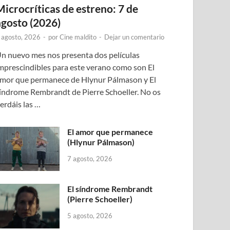
Microcríticas de estreno: 7 de
agosto (2026)
 agosto, 2026
-
por
Cine maldito
-
Dejar un comentario
n nuevo mes nos presenta dos películas
mprescindibles para este verano como son El
mor que permanece de Hlynur Pálmason y El
índrome Rembrandt de Pierre Schoeller. No os
erdáis las …
El amor que permanece
(Hlynur Pálmason)
7 agosto, 2026
El síndrome Rembrandt
(Pierre Schoeller)
5 agosto, 2026