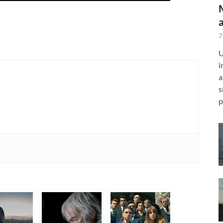
7
U
i
a
s
p