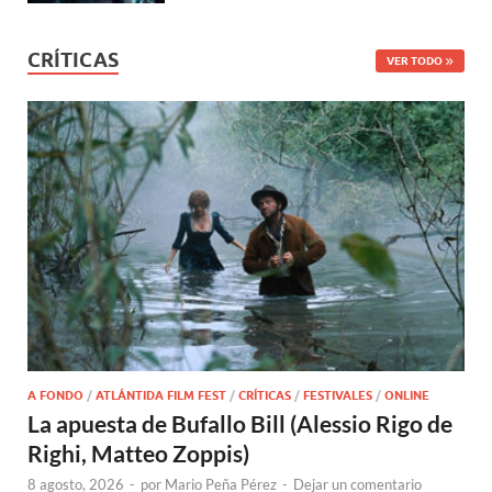
CRÍTICAS
VER TODO
A FONDO
/
ATLÁNTIDA FILM FEST
/
CRÍTICAS
/
FESTIVALES
/
ONLINE
La apuesta de Bufallo Bill (Alessio Rigo de
Righi, Matteo Zoppis)
8 agosto, 2026
-
por
Mario Peña Pérez
-
Dejar un comentario