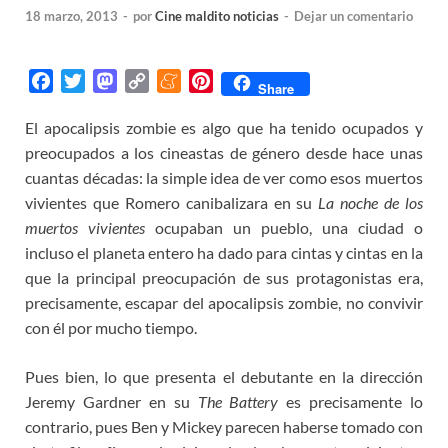
18 marzo, 2013
-
por
Cine maldito noticias
-
Dejar un comentario
F
T
M
C
M
P
Share
a
w
a
o
e
i
El apocalipsis zombie es algo que ha tenido ocupados y
c
i
s
p
n
n
preocupados a los cineastas de género desde hace unas
e
t
t
y
e
t
b
t
o
L
a
e
cuantas décadas: la simple idea de ver como esos muertos
o
e
d
i
m
r
vivientes que Romero canibalizara en su
La noche de los
o
r
o
n
e
e
muertos vivientes
ocupaban un pueblo, una ciudad o
k
n
k
s
incluso el planeta entero ha dado para cintas y cintas en la
t
que la principal preocupación de sus protagonistas era,
precisamente, escapar del apocalipsis zombie, no convivir
con él por mucho tiempo.
Pues bien, lo que presenta el debutante en la dirección
Jeremy Gardner en su
The Battery
es precisamente lo
contrario, pues Ben y Mickey parecen haberse tomado con