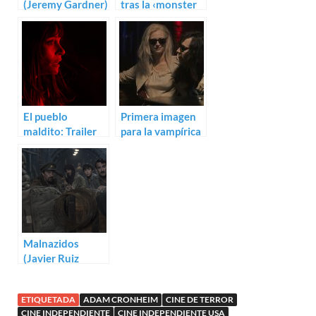
(Jeremy Gardner)
tras la ‹monster
movie› en
Something Else
El pueblo
Primera imagen
maldito: Trailer
para la vampírica
para Offseason
Only Lovers Left
de Mickey
Alive, de
Keating
Jarmusch
Malnazidos
(Javier Ruiz
Caldera, Alberto
de Toro)
ETIQUETADA
ADAM CRONHEIM
CINE DE TERROR
CINE INDEPENDIENTE
CINE INDEPENDIENTE USA