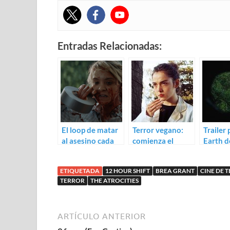
Entradas Relacionadas:
El loop de matar
Terror vegano:
Trailer 
al asesino cada
comienza el
Earth d
noche: Trailer
rodaje de Grave
Wheatl
para Lucky
(Raw)
ETIQUETADA
12 HOUR SHIFT
BREA GRANT
CINE DE 
TERROR
THE ATROCITIES
ARTÍCULO ANTERIOR