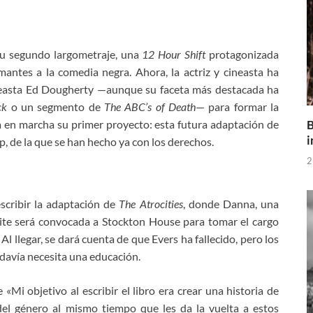
su segundo largometraje, una
12 Hour Shift
protagonizada
mantes a la comedia negra. Ahora, la actriz y cineasta ha
ineasta Ed Dougherty —aunque su faceta más destacada ha
ck
o un segmento de
The ABC’s of Death
— para formar la
B
a en marcha su primer proyecto: esta futura adaptación de
i
pp, de la que se han hecho ya con los derechos.
2
scribir la adaptación de
The Atrocities
, donde Danna, una
élite será convocada a Stockton House para tomar el cargo
l llegar, se dará cuenta de que Evers ha fallecido, pero los
odavía necesita una educación.
«Mi objetivo al escribir el libro era crear una historia de
del género al mismo tiempo que les da la vuelta a estos