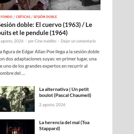
 FONDO
/
CRÍTICAS
/
SESIÓN DOBLE
Sesión doble: El cuervo (1963) / Le
puits et le pendule (1964)
 agosto, 2026
-
por
Cine maldito
-
Dejar un comentario
a figura de Edgar Allan Poe llega a la sesión doble
on dos adaptaciones suyas: en primer lugar, una
e uno de los grandes expertos en recurrir al
ombre del …
La alternativa | Un petit
boulot (Pascal Chaumeil)
2 agosto, 2026
La herencia del mal (Toa
Stappard)