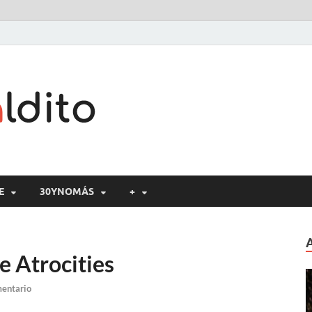
Cine maldito
E
30YNOMÁS
+
e Atrocities
mentario