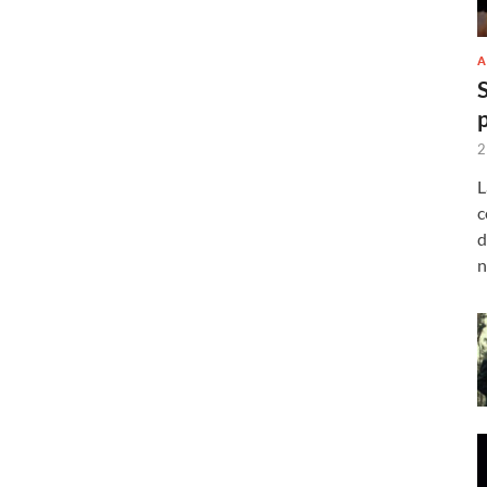
A
2
L
c
d
n