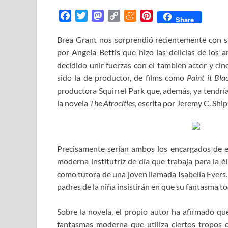
F
T
M
C
M
P
Share
a
w
a
o
e
i
Brea Grant nos sorprendió recientemente con 
c
i
s
p
n
n
por Angela Bettis que hizo las delicias de los a
e
t
t
y
e
t
b
t
o
L
a
e
decidido unir fuerzas con el también actor y c
o
e
d
i
m
r
sido la de productor, de films como
Paint it Bla
o
r
o
n
e
e
productora Squirrel Park que, además, ya tendrí
k
n
k
s
la novela
The Atrocities
, escrita por Jeremy C. Shi
t
Precisamente serían ambos los encargados de e
moderna institutriz de día que trabaja para la 
como tutora de una joven llamada Isabella Evers. A
padres de la niña insistirán en que su fantasma t
Sobre la novela, el propio autor ha afirmado que 
fantasmas moderna que utiliza ciertos tropos 