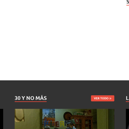
30 Y NO MÁS
L
VER TODO