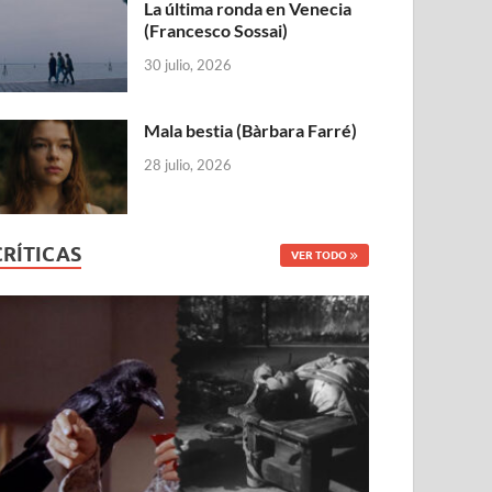
La última ronda en Venecia
(Francesco Sossai)
30 julio, 2026
Mala bestia (Bàrbara Farré)
28 julio, 2026
CRÍTICAS
VER TODO