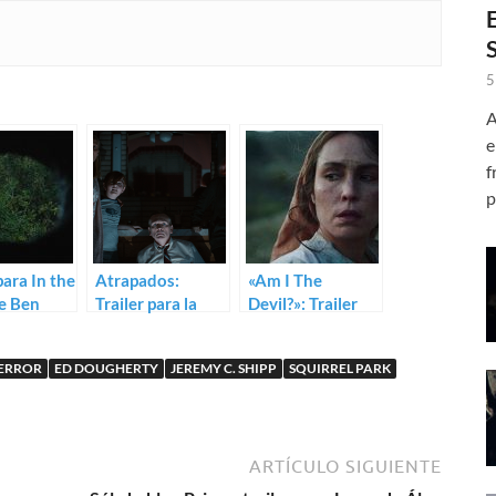
5
A
e
f
p
para In the
Atrapados:
«Am I The
e Ben
Trailer para la
Devil?»: Trailer
ey
terrorífica We
para You Won’t
Need to Do
Be Alone
TERROR
ED DOUGHERTY
JEREMY C. SHIPP
SQUIRREL PARK
Something
ARTÍCULO SIGUIENTE