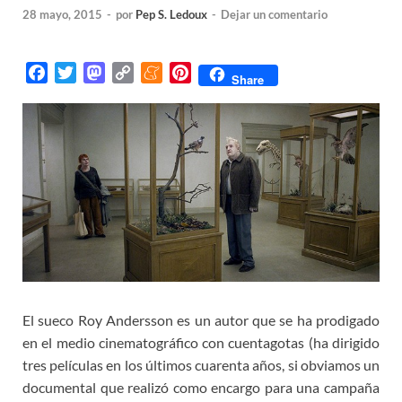
28 mayo, 2015
-
por
Pep S. Ledoux
-
Dejar un comentario
F
T
M
C
M
P
Share
a
w
a
o
e
i
c
i
s
p
n
n
e
t
t
y
e
t
b
t
o
L
a
e
o
e
d
i
m
r
o
r
o
n
e
e
k
n
k
s
t
El sueco Roy Andersson es un autor que se ha prodigado
en el medio cinematográfico con cuentagotas (ha dirigido
tres películas en los últimos cuarenta años, si obviamos un
documental que realizó como encargo para una campaña