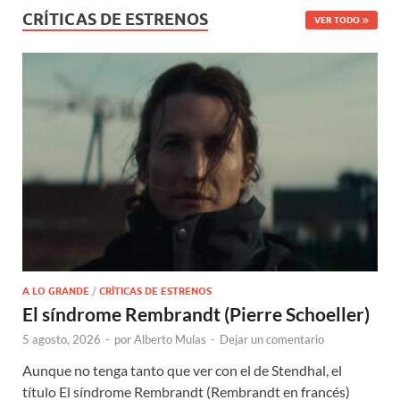
CRÍTICAS DE ESTRENOS
VER TODO
A LO GRANDE
/
CRÍTICAS DE ESTRENOS
El síndrome Rembrandt (Pierre Schoeller)
5 agosto, 2026
-
por
Alberto Mulas
-
Dejar un comentario
Aunque no tenga tanto que ver con el de Stendhal, el
título El síndrome Rembrandt (Rembrandt en francés)