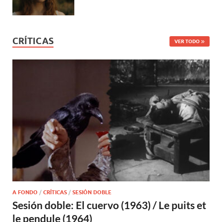
CRÍTICAS
VER TODO
A FONDO
/
CRÍTICAS
/
SESIÓN DOBLE
Sesión doble: El cuervo (1963) / Le puits et
le pendule (1964)