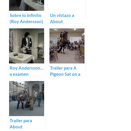
Sobre lo infinito
Un vistazo a
(Roy Andersson)
About
Endlessness de
Roy Andersson
Roy Andersson…
Trailer para A
a examen
Pigeon Sat on a
Branch
Reflecting on
Existence de Roy
Andersson
Trailer para
About