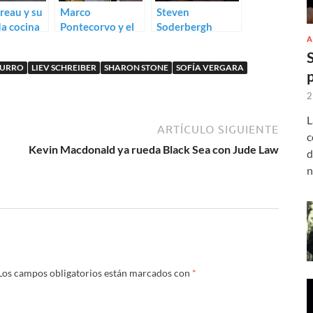
reau y su
Marco
Steven
da cocina
Pontecorvo y el
Soderbergh
A
uedas:
petróleo: Trailer
vuelve a la
de Chef
de Tempo
comedia: Trailer
TURRO
LIEV SCHREIBER
SHARON STONE
SOFÍA VERGARA
instabile
para The
Laundromat
2
L
ARTÍCULO SIGUIENTE
c
Kevin Macdonald ya rueda Black Sea con Jude Law
d
n
Los campos obligatorios están marcados con
*