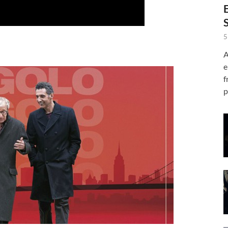
5
A
e
f
p