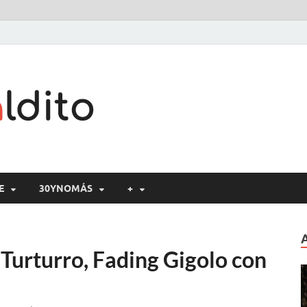
Cine maldito
E
30YNOMÁS
+
 Turturro, Fading Gigolo con