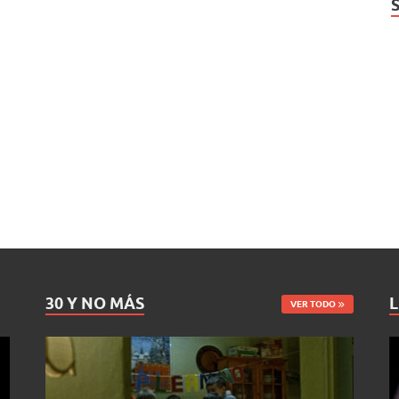
30 Y NO MÁS
L
VER TODO