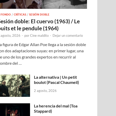
 FONDO
/
CRÍTICAS
/
SESIÓN DOBLE
Sesión doble: El cuervo (1963) / Le
puits et le pendule (1964)
 agosto, 2026
-
por
Cine maldito
-
Dejar un comentario
a figura de Edgar Allan Poe llega a la sesión doble
on dos adaptaciones suyas: en primer lugar, una
e uno de los grandes expertos en recurrir al
ombre del …
La alternativa | Un petit
boulot (Pascal Chaumeil)
2 agosto, 2026
La herencia del mal (Toa
Stappard)