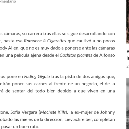
omentario
cámaras, su carrera tras ellas se sigue desarrollando con
c
, hasta esa
Romance & Cigarettes
que cautivó a no pocos
ody Allen, que no es muy dado a ponerse ante las cámaras
B
 en una película ajena desde el
Cachitos picantes
de Alfonso
i
2
 nos pone en
Fading Gigolo
tras la pista de dos amigos que,
dirán poner sus carnes al frente de un negocio, el de la
ará de sentar del todo bien debido a que viven en una
one, Sofía Vergara (
Machete Kills
), la ex-mujer de Johnny
bado las mieles de la dirección, Liev Schreiber, completan
 pasar un buen rato.