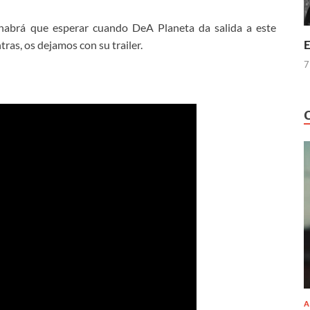
 habrá que esperar cuando DeA Planeta da salida a este
E
ras, os dejamos con su trailer.
7
A