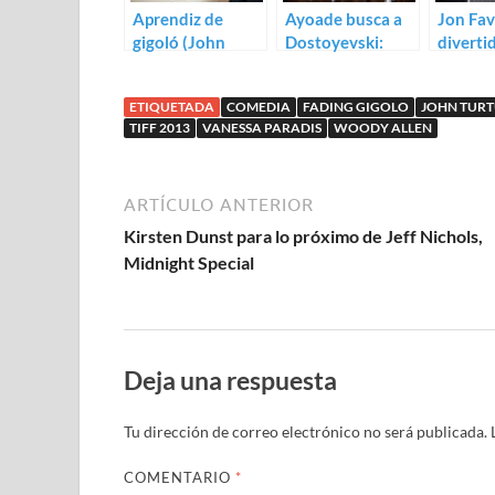
Aprendiz de
Ayoade busca a
Jon Fav
gigoló (John
Dostoyevski:
diverti
Turturro)
Genial teaser
sobre r
para The Double
trailer 
ETIQUETADA
COMEDIA
FADING GIGOLO
JOHN TUR
TIFF 2013
VANESSA PARADIS
WOODY ALLEN
ARTÍCULO ANTERIOR
Kirsten Dunst para lo próximo de Jeff Nichols,
Midnight Special
Deja una respuesta
Tu dirección de correo electrónico no será publicada.
COMENTARIO
*