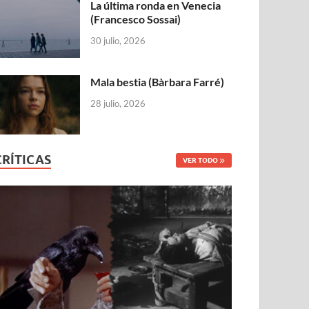
La última ronda en Venecia
(Francesco Sossai)
30 julio, 2026
Mala bestia (Bàrbara Farré)
28 julio, 2026
CRÍTICAS
VER TODO