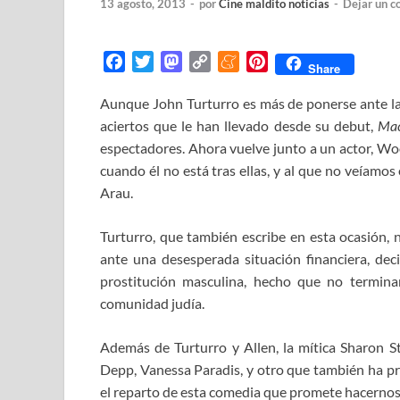
13 agosto, 2013
-
por
Cine maldito noticias
-
Dejar un c
F
T
M
C
M
P
Share
a
w
a
o
e
i
Aunque John Turturro es más de ponerse ante las 
c
i
s
p
n
n
aciertos que le han llevado desde su debut,
e
t
t
y
e
t
Ma
b
t
o
L
a
e
espectadores. Ahora vuelve junto a un actor, Wo
o
e
d
i
m
r
cuando él no está tras ellas, y al que no veíamos
o
r
o
n
e
e
Arau.
k
n
k
s
t
Turturro, que también escribe en esta ocasión,
ante una desesperada situación financiera, deci
prostitución masculina, hecho que no termin
comunidad judía.
Además de Turturro y Allen, la mítica Sharon St
Depp, Vanessa Paradis, y otro que también ha pro
el reparto de esta comedia que promete hacernos