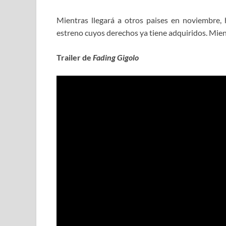
Mientras llegará a otros paises en noviembre,
estreno cuyos derechos ya tiene adquiridos. Mient
Trailer de
Fading Gigolo