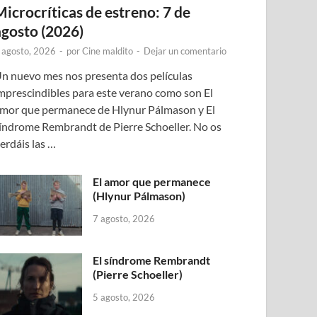
Microcríticas de estreno: 7 de
agosto (2026)
 agosto, 2026
-
por
Cine maldito
-
Dejar un comentario
n nuevo mes nos presenta dos películas
mprescindibles para este verano como son El
mor que permanece de Hlynur Pálmason y El
índrome Rembrandt de Pierre Schoeller. No os
erdáis las …
El amor que permanece
(Hlynur Pálmason)
7 agosto, 2026
El síndrome Rembrandt
(Pierre Schoeller)
5 agosto, 2026