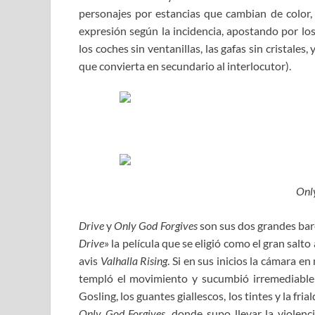
personajes por estancias que cambian de color, 
expresión según la incidencia, apostando por l
los coches sin ventanillas, las gafas sin cristal
que convierta en secundario al interlocutor).
Onl
Drive
y
Only God Forgives
son sus dos grandes bare
Drive
» la película que se eligió como el gran salt
avis
Valhalla Rising
. Si en sus inicios la cámara e
templó el movimiento y sucumbió irremediable
Gosling, los guantes giallescos, los tintes y la fr
Only God Forgives
, donde supo llevar la violen