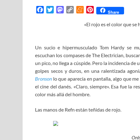
F
T
M
C
M
P
Share
a
w
a
o
e
i
«El rojo es el color que se
c
i
s
p
n
n
e
t
t
y
e
t
b
t
o
L
a
e
o
e
d
i
m
r
Un sucio e hipermusculado Tom Hardy se mue
o
r
o
n
e
e
escuchan los compases de The Electrician, buscan
k
n
k
s
un pico, no llega a cúspide. Pero la incidencia de 
t
golpes secos y duros, en una ralentizada agoní
Bronson
lo que aparecía en pantalla, algo que me 
el cine del danés. «Claro, siempre». Esa fue la 
color más allá del hombre.
Las manos de Refn están teñidas de rojo.
Onl