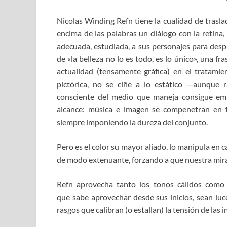
Nicolas Winding Refn tiene la cualidad de trasla
encima de las palabras un diálogo con la retina,
adecuada, estudiada, a sus personajes para despu
de «la belleza no lo es todo, es lo único», una fr
actualidad (tensamente gráfica) en el tratami
pictórica, no se ciñe a lo estático —aunque r
consciente del medio que maneja consigue em
alcance: música e imagen se compenetran en fa
siempre imponiendo la dureza del conjunto.
Pero es el color su mayor aliado, lo manipula en c
de modo extenuante, forzando a que nuestra mirada
Refn aprovecha tanto los tonos cálidos como g
que sabe aprovechar desde sus inicios, sean lu
rasgos que calibran (o estallan) la tensión de las 