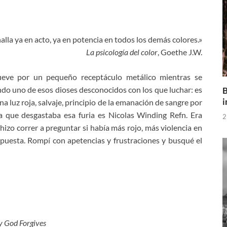
 halla ya en acto, ya en potencia en todos los demás colores.»
La psicología del color
, Goethe J.W.
ve por un pequeño receptáculo metálico mientras se
do uno de esos dioses desconocidos con los que luchar: es
B
i
una luz roja, salvaje, principio de la emanación de sangre por
a que desgastaba esa furia es Nicolas Winding Refn. Era
2
hizo correr a preguntar si había más rojo, más violencia en
respuesta. Rompí con apetencias y frustraciones y busqué el
y God Forgives