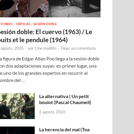
 FONDO
/
CRÍTICAS
/
SESIÓN DOBLE
Sesión doble: El cuervo (1963) / Le
puits et le pendule (1964)
 agosto, 2026
-
por
Cine maldito
-
Dejar un comentario
a figura de Edgar Allan Poe llega a la sesión doble
on dos adaptaciones suyas: en primer lugar, una
e uno de los grandes expertos en recurrir al
ombre del …
La alternativa | Un petit
boulot (Pascal Chaumeil)
2 agosto, 2026
La herencia del mal (Toa