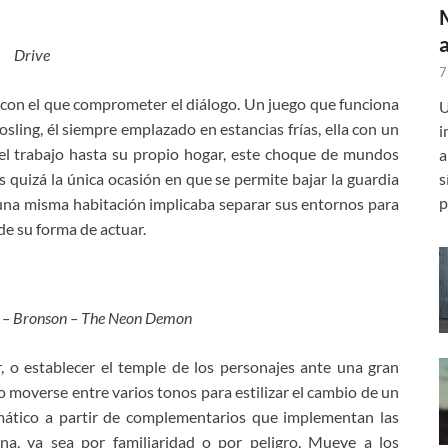
Drive
7
o con el que comprometer el diálogo. Un juego que funciona
U
sling, él siempre emplazado en estancias frías, ella con un
i
del trabajo hasta su propio hogar, este choque de mundos
a
s
s quizá la única ocasión en que se permite bajar la guardia
p
en una misma habitación implicaba separar sus entornos para
de su forma de actuar.
II – Bronson – The Neon Demon
ar, o establecer el temple de los personajes ante una gran
o moverse entre varios tonos para estilizar el cambio de un
romático a partir de complementarios que implementan las
na, ya sea por familiaridad o por peligro. Mueve a los