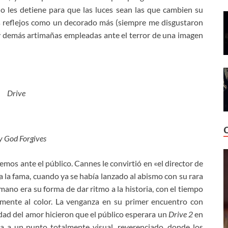
o les detiene para que las luces sean las que cambien su
os reflejos como un decorado más (siempre me disgustaron
es, y demás artimañas empleadas ante el terror de una imagen
Drive
y God Forgives
mos ante el público. Cannes le convirtió en «el director de
o a la fama, cuando ya se había lanzado al abismo con su rara
n mano era su forma de dar ritmo a la historia, con el tiempo
mente al color. La venganza en su primer encuentro con
ialdad del amor hicieron que el público esperara un
Drive 2
en
cia a un punto totalmente visual, reverenciado, donde los