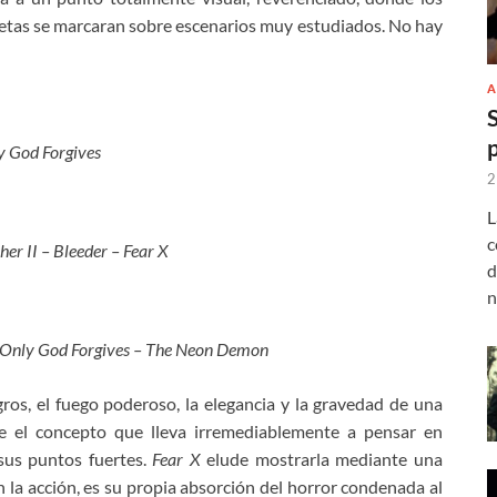
iluetas se marcaran sobre escenarios muy estudiados. No hay
A
y God Forgives
2
L
c
her II – Bleeder – Fear X
d
n
– Only God Forgives – The Neon Demon
igros, el fuego poderoso, la elegancia y la gravedad de una
te el concepto que lleva irremediablemente a pensar en
 sus puntos fuertes.
Fear X
elude mostrarla mediante una
n la acción, es su propia absorción del horror condenada al