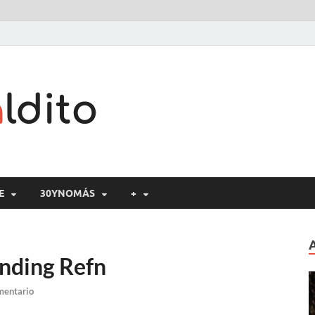
Cine maldito
E
30YNOMÁS
+
inding Refn
mentario