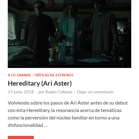
A LO GRANDE
/
CRÍTICAS DE ESTRENOS
Hereditary (Ari Aster)
19 junio, 2018
-
por
Rubén Collazos
-
Dejar un comentario
Volviendo sobre los pasos de Ari Aster antes de su debut
con esta Hereditary, la resonancia acerca de temáticas
como la perversión del núcleo familiar en torno a una
disfuncionalidad …