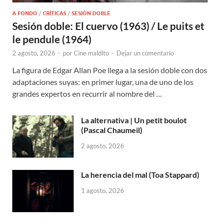
A FONDO
/
CRÍTICAS
/
SESIÓN DOBLE
Sesión doble: El cuervo (1963) / Le puits et
le pendule (1964)
2 agosto, 2026
-
por
Cine maldito
-
Dejar un comentario
La figura de Edgar Allan Poe llega a la sesión doble con dos
adaptaciones suyas: en primer lugar, una de uno de los
grandes expertos en recurrir al nombre del …
La alternativa | Un petit boulot
(Pascal Chaumeil)
2 agosto, 2026
La herencia del mal (Toa Stappard)
1 agosto, 2026