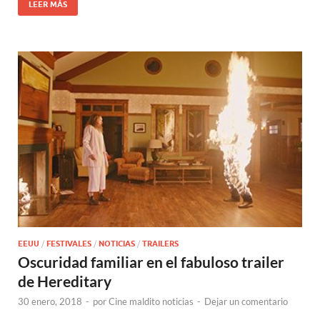
LEER MÁS
EEUU
/
FESTIVALES
/
NOTICIAS
/
TRAILERS
Oscuridad familiar en el fabuloso trailer
de Hereditary
30 enero, 2018
-
por
Cine maldito noticias
-
Dejar un comentario