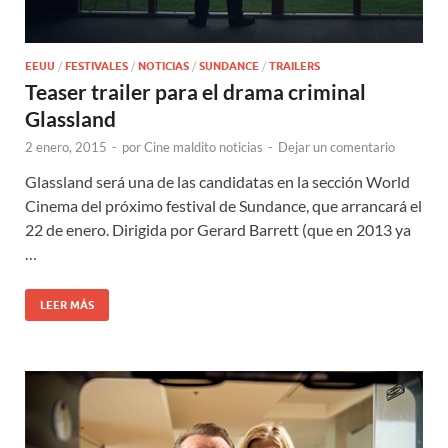
EEUU
/
FESTIVALES
/
NOTICIAS
/
SUNDANCE
/
TRAILERS
Teaser trailer para el drama criminal
Glassland
2 enero, 2015
-
por
Cine maldito noticias
-
Dejar un comentario
Glassland será una de las candidatas en la sección World
Cinema del próximo festival de Sundance, que arrancará el
22 de enero. Dirigida por Gerard Barrett (que en 2013 ya
…
LEER MÁS