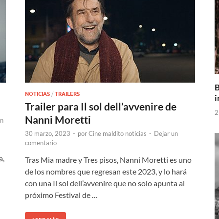
B
NOTICIAS
/
TRAILERS
i
Trailer para Il sol dell’avvenire de
2
Nanni Moretti
un
30 marzo, 2023
-
por
Cine maldito noticias
-
Dejar un
comentario
a,
Tras Mia madre y Tres pisos, Nanni Moretti es uno
de los nombres que regresan este 2023, y lo hará
con una Il sol dell’avvenire que no solo apunta al
próximo Festival de …