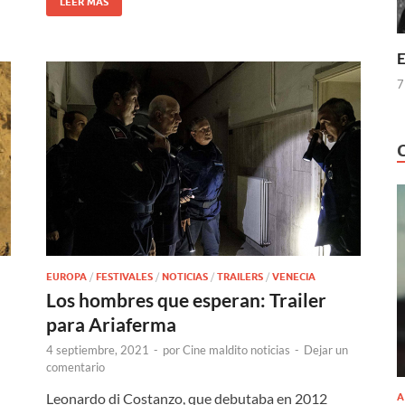
LEER MÁS
E
7
EUROPA
/
FESTIVALES
/
NOTICIAS
/
TRAILERS
/
VENECIA
Los hombres que esperan: Trailer
para Ariaferma
4 septiembre, 2021
-
por
Cine maldito noticias
-
Dejar un
comentario
Leonardo di Costanzo, que debutaba en 2012
A