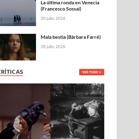
La última ronda en Venecia
(Francesco Sossai)
30 julio, 2026
Mala bestia (Bàrbara Farré)
28 julio, 2026
CRÍTICAS
VER TODO