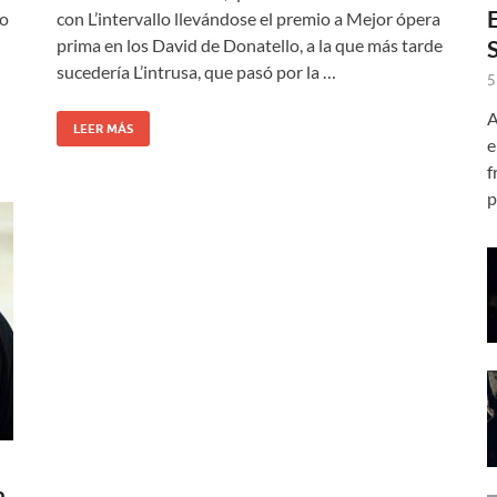
lo
con L’intervallo llevándose el premio a Mejor ópera
prima en los David de Donatello, a la que más tarde
sucedería L’intrusa, que pasó por la …
5
A
LEER MÁS
e
f
p
a