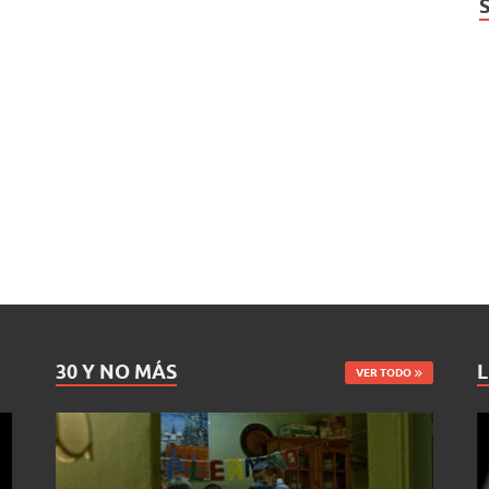
30 Y NO MÁS
L
VER TODO