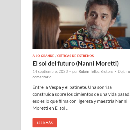
A LO GRANDE
/
CRÍTICAS DE ESTRENOS
El sol del futuro (Nanni Moretti)
14 septiembre, 2023
-
por
Rubén Téllez Brotons
-
Dejar 
comentario
Entre la Vespa y el patinete. Una sonrisa
construida sobre los cimientos de una vida pasad
eso es lo que filma con ligereza y maestría Nanni
Moretti en El sol …
LEER MÁS