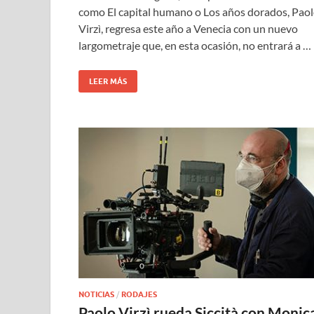
como El capital humano o Los años dorados, Pao
Virzì, regresa este año a Venecia con un nuevo
largometraje que, en esta ocasión, no entrará a …
LEER MÁS
NOTICIAS
/
RODAJES
Paolo Virzì rueda Siccità con Monic