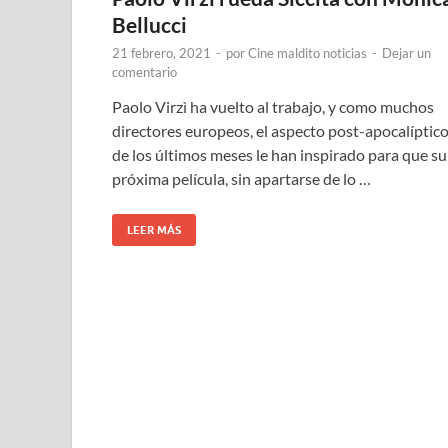
Bellucci
21 febrero, 2021
-
por
Cine maldito noticias
-
Dejar un
comentario
Paolo Virzì ha vuelto al trabajo, y como muchos
directores europeos, el aspecto post-apocalíptic
de los últimos meses le han inspirado para que su
próxima película, sin apartarse de lo …
LEER MÁS