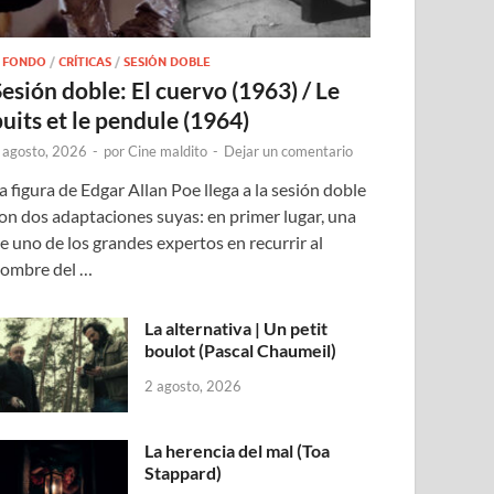
 FONDO
/
CRÍTICAS
/
SESIÓN DOBLE
Sesión doble: El cuervo (1963) / Le
puits et le pendule (1964)
 agosto, 2026
-
por
Cine maldito
-
Dejar un comentario
a figura de Edgar Allan Poe llega a la sesión doble
on dos adaptaciones suyas: en primer lugar, una
e uno de los grandes expertos en recurrir al
ombre del …
La alternativa | Un petit
boulot (Pascal Chaumeil)
2 agosto, 2026
La herencia del mal (Toa
Stappard)