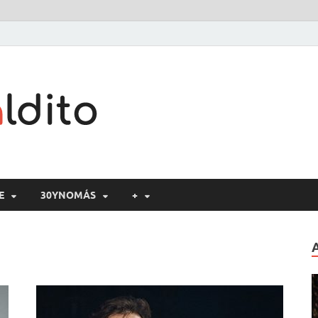
Cine maldito
E
30YNOMÁS
+