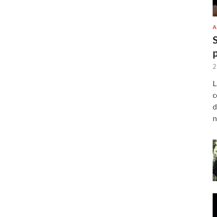
A
2
L
c
d
n