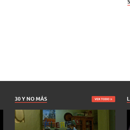
30 Y NO MÁS
L
VER TODO