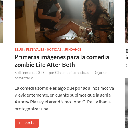
EEUU
/
FESTIVALES
/
NOTICIAS
/
SUNDANCE
B
Primeras imágenes para la comedia
i
zombie Life After Beth
2
5 diciembre, 2013
-
por
Cine maldito noticias
-
Dejar un
comentario
La comedia zombie es algo que por aquí nos motiva
y, evidentemente, en cuanto supimos que la genial
Aubrey Plaza y el grandísimo John C. Reilly iban a
protagonizar una …
LEER MÁS