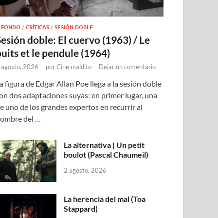
 FONDO
/
CRÍTICAS
/
SESIÓN DOBLE
Sesión doble: El cuervo (1963) / Le
puits et le pendule (1964)
 agosto, 2026
-
por
Cine maldito
-
Dejar un comentario
a figura de Edgar Allan Poe llega a la sesión doble
on dos adaptaciones suyas: en primer lugar, una
e uno de los grandes expertos en recurrir al
ombre del …
La alternativa | Un petit
boulot (Pascal Chaumeil)
2 agosto, 2026
La herencia del mal (Toa
Stappard)