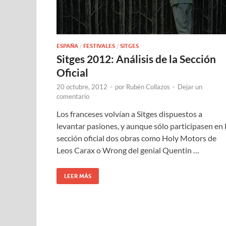
ESPAÑA
/
FESTIVALES
/
SITGES
Sitges 2012: Análisis de la Sección
Oficial
20 octubre, 2012
-
por
Rubén Collazos
-
Dejar un
comentario
Los franceses volvían a Sitges dispuestos a
levantar pasiones, y aunque sólo participasen en 
sección oficial dos obras como Holy Motors de
Leos Carax o Wrong del genial Quentin …
LEER MÁS