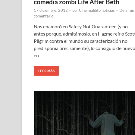
comedia zombi Life After Beth
17 diciembre, 2012
-
por
Cine maldito noticias
-
Dejar un
comentario
Nos enamoró en Safety Not Guaranteed (y no
antes porque, admitámoslo, en Hazme reír o Scot
Pilgrim contra el mundo su caracterización no
predisponía precisamente), lo consiguió de nuev
en …
LEER MÁS