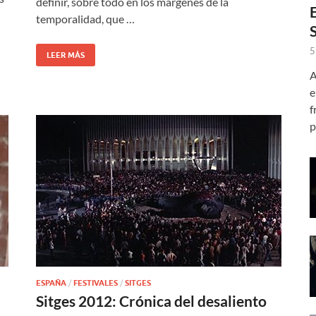
definir, sobre todo en los márgenes de la
temporalidad, que …
5
LEER MÁS
A
e
f
p
ESPAÑA
/
FESTIVALES
/
SITGES
Sitges 2012: Crónica del desaliento