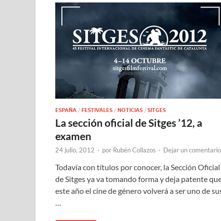
ESPAÑA
/
FESTIVALES
/
NOTICIAS
/
SITGES
La sección oficial de Sitges ’12, a
examen
24 julio, 2012
-
por
Rubén Collazos
-
Dejar un comentario
Todavía con títulos por conocer, la Sección Oficial
de Sitges ya va tomando forma y deja patente qu
este año el cine de género volverá a ser uno de su
…