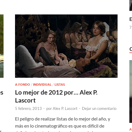
E
7
A FONDO
/
INDIVIDUAL
/
LISTAS
es
Lo mejor de 2012 por… Alex P.
Lascort
5 febrero, 2013
-
por
Alex P. Lascort
-
Dejar un comentario
El peligro de realizar listas de lo mejor del año, y
más en lo cinematográfico es que es difícil de
A
s