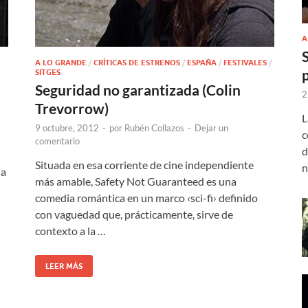
A
A LO GRANDE
/
CRÍTICAS DE ESTRENOS
/
ESPAÑA
/
FESTIVALES
/
SITGES
Seguridad no garantizada (Colin
2
Trevorrow)
L
9 octubre, 2012
-
por
Rubén Collazos
-
Dejar un
c
comentario
d
Situada en esa corriente de cine independiente
n
la
más amable, Safety Not Guaranteed es una
comedia romántica en un marco ‹sci-fi› definido
con vaguedad que, prácticamente, sirve de
contexto a la …
LEER MÁS