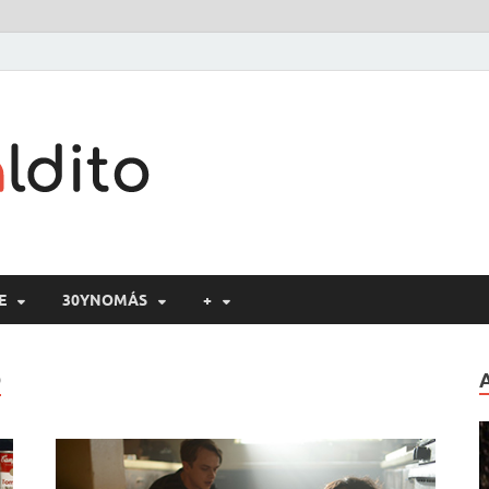
Cine maldito
E
30YNOMÁS
+
D