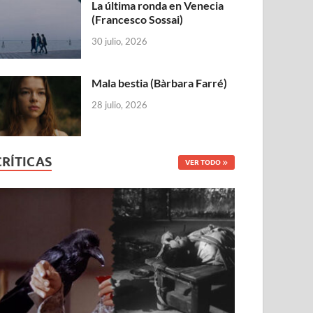
La última ronda en Venecia
(Francesco Sossai)
30 julio, 2026
Mala bestia (Bàrbara Farré)
28 julio, 2026
CRÍTICAS
VER TODO