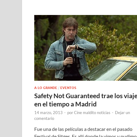
A LO GRANDE
/
EVENTOS
Safety Not Guaranteed trae los viaj
en el tiempo a Madrid
14 marzo, 2013
-
por
Cine maldito noticias
-
Dejar un
comentario
Fue una de las películas a destacar en el pasado
Festival de Sitges. Es allí donde la vimos y pudimo