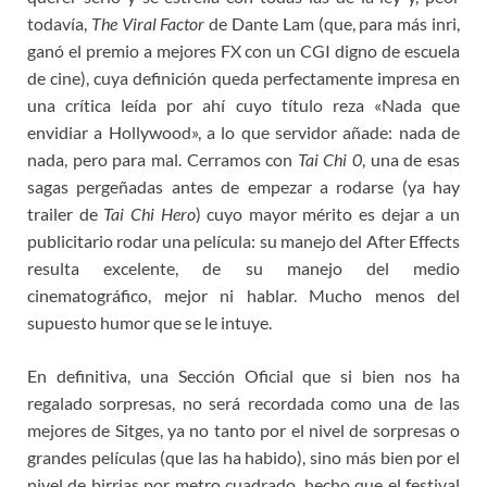
todavía,
The Viral Factor
de Dante Lam (que, para más inri,
ganó el premio a mejores FX con un CGI digno de escuela
de cine), cuya definición queda perfectamente impresa en
una crítica leída por ahí cuyo título reza «Nada que
envidiar a Hollywood», a lo que servidor añade: nada de
nada, pero para mal. Cerramos con
Tai Chi 0
, una de esas
sagas pergeñadas antes de empezar a rodarse (ya hay
trailer de
Tai Chi Hero
) cuyo mayor mérito es dejar a un
publicitario rodar una película: su manejo del After Effects
resulta excelente, de su manejo del medio
cinematográfico, mejor ni hablar. Mucho menos del
supuesto humor que se le intuye.
En definitiva, una Sección Oficial que si bien nos ha
regalado sorpresas, no será recordada como una de las
mejores de Sitges, ya no tanto por el nivel de sorpresas o
grandes películas (que las ha habido), sino más bien por el
nivel de birrias por metro cuadrado, hecho que el festival