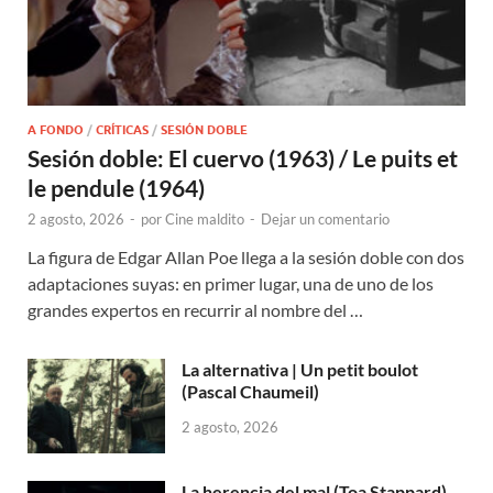
A FONDO
/
CRÍTICAS
/
SESIÓN DOBLE
Sesión doble: El cuervo (1963) / Le puits et
le pendule (1964)
2 agosto, 2026
-
por
Cine maldito
-
Dejar un comentario
La figura de Edgar Allan Poe llega a la sesión doble con dos
adaptaciones suyas: en primer lugar, una de uno de los
grandes expertos en recurrir al nombre del …
La alternativa | Un petit boulot
(Pascal Chaumeil)
2 agosto, 2026
La herencia del mal (Toa Stappard)