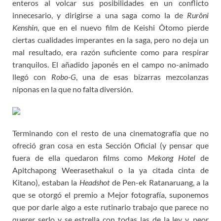
enteros al volcar sus posibilidades en un conflicto
innecesario, y dirigirse a una saga como la de
Rurôni
Kenshin
, que en el nuevo film de Keishi Ôtomo pierde
ciertas cualidades imperantes en la saga, pero no deja un
mal resultado, era razón suficiente como para respirar
tranquilos. El añadido japonés en el campo no-animado
llegó con
Robo-G
, una de esas bizarras mezcolanzas
niponas en la que no falta diversión.
Terminando con el resto de una cinematografía que no
ofreció gran cosa en esta Sección Oficial (y pensar que
fuera de ella quedaron films como
Mekong Hotel
de
Apitchapong Weerasethakul o la ya citada cinta de
Kitano), estaban la
Headshot
de Pen-ek Ratanaruang, a la
que se otorgó el premio a Mejor fotografía, suponemos
que por darle algo a este rutinario trabajo que parece no
querer serlo y se estrella con todas las de la ley y, peor