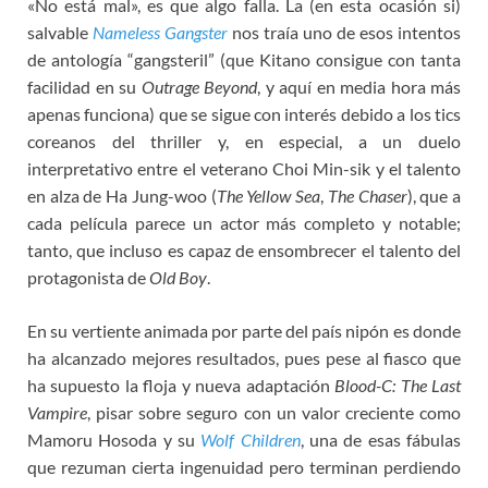
«No está mal», es que algo falla. La (en esta ocasión si)
salvable
Nameless Gangster
nos traía uno de esos intentos
de antología “gangsteril” (que Kitano consigue con tanta
facilidad en su
Outrage Beyond
, y aquí en media hora más
apenas funciona) que se sigue con interés debido a los tics
coreanos del thriller y, en especial, a un duelo
interpretativo entre el veterano Choi Min-sik y el talento
en alza de Ha Jung-woo (
The Yellow Sea
,
The Chaser
), que a
cada película parece un actor más completo y notable;
tanto, que incluso es capaz de ensombrecer el talento del
protagonista de
Old Boy
.
En su vertiente animada por parte del país nipón es donde
ha alcanzado mejores resultados, pues pese al fiasco que
ha supuesto la floja y nueva adaptación
Blood-C: The Last
Vampire
, pisar sobre seguro con un valor creciente como
Mamoru Hosoda y su
Wolf Children
, una de esas fábulas
que rezuman cierta ingenuidad pero terminan perdiendo