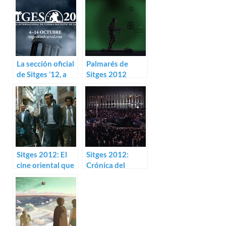
La sección oficial
Palmarés de
de Sitges ’12, a
Sitges 2012
examen
Sitges 2012: El
Sitges 2012:
cine oriental que
Crónica del
viene (I)
desaliento