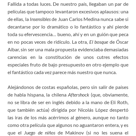
Fallida a todas luces. De nuestro país, llegaban un par de
películas que tampoco levantaron excesivos aplausos: una
de ellas, la
Insensibles
de Juan Carlos Medina nunca sabe si
decantarse por lo dramático o lo fantástico y ahí pierde
toda su efervescencia… bueno, ahí y en un guión que peca
en no pocas veces de ridículo. La otra,
El bosque
de Óscar
Aibar, sin ser una mala propuesta evidenciaba demasiadas
carencias en la constitución de unos cutres efectos
especiales fruto de bajo presupuesto en otro ejemplo que
el fantástico cada vez parece más nuestro que nunca.
Alejándonos de costas españolas, pero sin salir de países
de habla hispana, la chilena
Aftershock
(que, obviamente,
no se libra de ser en inglés debido a la mano de Eli Roth,
que también actúa) dirigida por Nicolás López despertó
las iras de los más acérrimos al género, aunque no tanto
como otra película que algunos no aguantaron entera, y es
que el
Juego de niños
de Makinov (si no les suena el