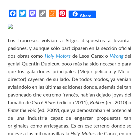
F
T
M
C
M
P
Share
a
w
a
o
e
i
c
i
s
p
n
n
e
t
t
y
e
t
Los franceses volvían a Sitges dispuestos a levantar
b
t
o
L
a
e
pasiones, y aunque sólo participasen en la sección oficial
o
e
d
i
m
r
dos obras como
Holy Motors
de Leos Carax o
Wrong
del
o
r
o
n
e
e
genial Quentin Dupieux, poco más ha sido necesario para
k
n
k
s
que los galardones principales (Mejor película y Mejor
t
director) cayeran de su lado. De todos modos, ya venían
avisándolo en las últimas ediciones donde, además del tan
pavoneado cine extremo francés, habían dejado joyas del
tamaño de
Carré Blanc
(edición 2011),
Rubber
(ed. 2010) o
Enter the Void
(ed. 2009), que ya demostraban el potencial
de una industria capaz de engarzar propuestas tan
originales como arriesgadas. Es en ese terreno donde se
mueve a las mil maravillas la
Holy Motors
de Carax, en un