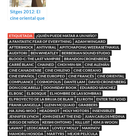
Sitges 2012: El
cine oriental que
viene (II)
ETIQUETADA
¿QUIÉN PUEDE MATAR A UN NIÑO?
A FANTASTIC FEAR OF EVERYTHING
ADAM WINGARD
AFTERSHOCK
ANTIVIRAL
APITCHAPONG WEERASETHAKUL
AUDITORI
BEN WHEATLEY
BERBERIAN SOUND STUDIO
BLOOD-C: THE LAST VAMPIRE
BRANDON CRONENBERG
CARRÉ BLANC
CHAINED
CHOI MIN-SIK
CINE ALEMÁN
CINE CANADIENSE
CINE CHILENO
CINE COREANO
CINE ESPAÑOL
CINE EUROPEO
CINE FRANCÉS
CINE ORIENTAL
COMPLIANCE
COSMOPOLIS
DANTE LAM
DAVID CRONENBERG
DON COSCARELLI
DOOMSDAY BOOK
EDUARDO SÁNCHEZ
EL BOSC
EL BOSQUE
EL HOMBRE DE LAS SOMBRAS
EL PROYECTO DE LA BRUJA DE BLAIR
ELI ROTH
ENTER THE VOID
FRANK LANGELLA
GLENN MCQUAID
GRABBERS
HA JUNG-WOO
HEADSHOT
HOLY MOTORS
INSENSIBLES
JENNIFER LYNCH
JOHN DIES AT THE END
JUAN CARLOS MEDINA
JUEGO DE NIÑOS
KEISHI OHTOMO
KILL LIST
KIM JI-WOON
LAVANT
LEOS CARAX
LOVELY MOLLY
MAKINOV
MAMORU HOSODA
MARTYRS
MEJOR PELÍCULA