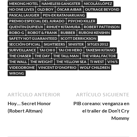
MEKONG HOTEL
NAMELESS GANGSTER
NICOLÁS LÓPEZ
NO ONE LIVES
OLD BOY
ÓSCAR AIBAR
OUTRAGE BEYOND
PASCAL LAUGIER
PEN-EK RATANARUANG
PREMIO ESPECIAL DEL JURADO
PSYCHO KILLER
QUENTIN DUPIEUX
RIHUEY KITAMURA
ROBERT PATTINSON
ROBO-G
ROBOT & FRANK
RUBBER
RURONI KENSHIN
SAFETY NOT GUARANTEED
SCOTT DERRICKSON
SECCIÓN OFICIAL
SIGHTSEERS
SINISTER
SITGES 2012
SURVEILLANCE
TAI CHI 0
TAI CHI HERO
TAKESHI KITANO
THE CHASER
THE DAY
THE TALL MAN
THE VIRAL FACTOR
THE WALL
THE WEIGHT
THE YELLOW SEA
TI WEST
V/H/S
VIDEODROME
VINCENT D'ONOFRIO
WOLF CHILDREN
WRONG
ARTÍCULO ANTERIOR
ARTÍCULO SIGUIENTE
Hoy… Secret Honor
PIB coreano: venganza en
(Robert Altman)
el trailer de Don’t Cry
Mommy