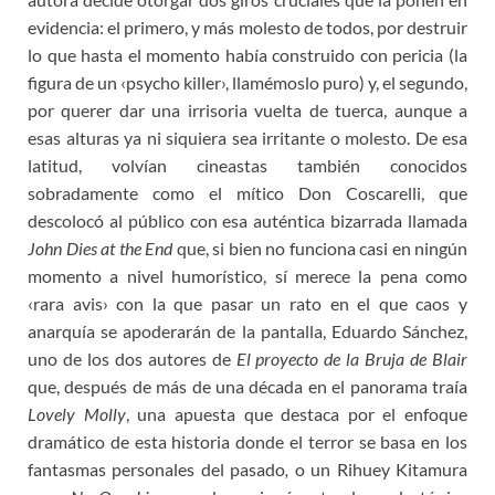
evidencia: el primero, y más molesto de todos, por destruir
lo que hasta el momento había construido con pericia (la
figura de un ‹psycho killer›, llamémoslo puro) y, el segundo,
por querer dar una irrisoria vuelta de tuerca, aunque a
esas alturas ya ni siquiera sea irritante o molesto. De esa
latitud, volvían cineastas también conocidos
sobradamente como el mítico Don Coscarelli, que
descolocó al público con esa auténtica bizarrada llamada
John Dies at the End
que, si bien no funciona casi en ningún
momento a nivel humorístico, sí merece la pena como
‹rara avis› con la que pasar un rato en el que caos y
anarquía se apoderarán de la pantalla, Eduardo Sánchez,
uno de los dos autores de
El proyecto de la Bruja de Blair
que, después de más de una década en el panorama traía
Lovely Molly
, una apuesta que destaca por el enfoque
dramático de esta historia donde el terror se basa en los
fantasmas personales del pasado
,
o un Rihuey Kitamura