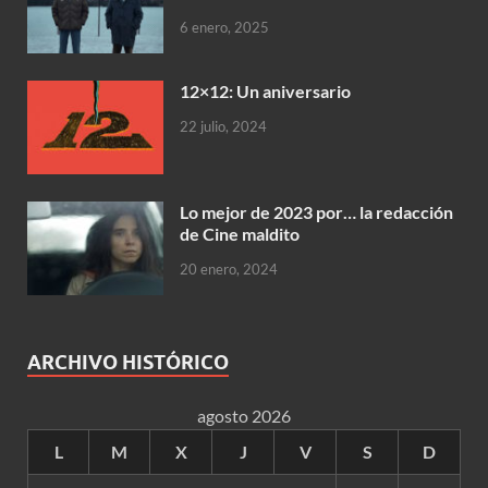
6 enero, 2025
12×12: Un aniversario
22 julio, 2024
Lo mejor de 2023 por… la redacción
de Cine maldito
20 enero, 2024
ARCHIVO HISTÓRICO
agosto 2026
L
M
X
J
V
S
D