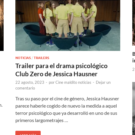
B
NOTICIAS
/
TRAILERS
i
Trailer para el drama psicológico
2
Club Zero de Jessica Hausner
22 agosto, 2023
-
por
Cine maldito noticias
-
Dejar un
comentario
Tras su paso por el cine de género, Jessica Hausner
n.
parece haberle cogido de nuevo la medida a aquel
terror psicológico que ya desarrolló en uno de sus
primeros largometrajes …