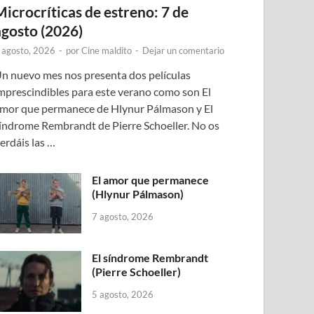
Microcríticas de estreno: 7 de
agosto (2026)
 agosto, 2026
-
por
Cine maldito
-
Dejar un comentario
n nuevo mes nos presenta dos películas
mprescindibles para este verano como son El
mor que permanece de Hlynur Pálmason y El
índrome Rembrandt de Pierre Schoeller. No os
erdáis las …
El amor que permanece
(Hlynur Pálmason)
7 agosto, 2026
El síndrome Rembrandt
(Pierre Schoeller)
5 agosto, 2026