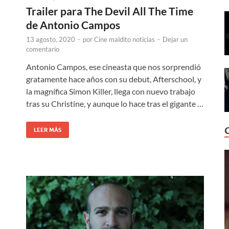
Trailer para The Devil All The Time
de Antonio Campos
13 agosto, 2020
-
por
Cine maldito noticias
-
Dejar un
comentario
Antonio Campos, ese cineasta que nos sorprendió
gratamente hace años con su debut, Afterschool, y
la magnífica Simon Killer, llega con nuevo trabajo
tras su Christine, y aunque lo hace tras el gigante …
LEER MÁS