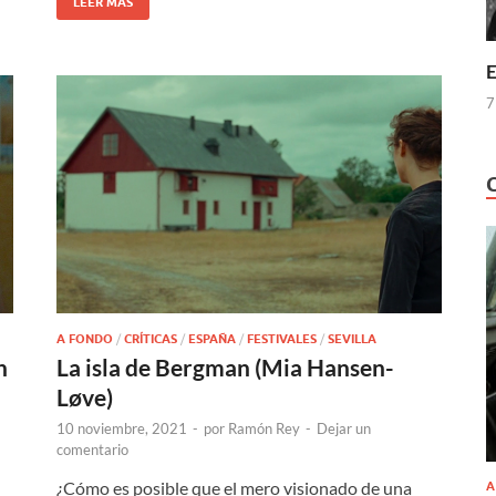
LEER MÁS
E
7
A FONDO
/
CRÍTICAS
/
ESPAÑA
/
FESTIVALES
/
SEVILLA
n
La isla de Bergman (Mia Hansen-
Løve)
10 noviembre, 2021
-
por
Ramón Rey
-
Dejar un
comentario
¿Cómo es posible que el mero visionado de una
A