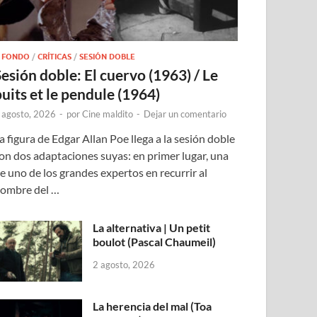
 FONDO
/
CRÍTICAS
/
SESIÓN DOBLE
Sesión doble: El cuervo (1963) / Le
puits et le pendule (1964)
 agosto, 2026
-
por
Cine maldito
-
Dejar un comentario
a figura de Edgar Allan Poe llega a la sesión doble
on dos adaptaciones suyas: en primer lugar, una
e uno de los grandes expertos en recurrir al
ombre del …
La alternativa | Un petit
boulot (Pascal Chaumeil)
2 agosto, 2026
La herencia del mal (Toa