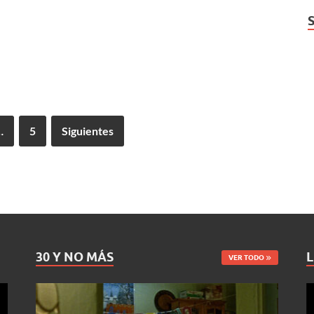
…
5
Siguientes
30 Y NO MÁS
L
VER TODO