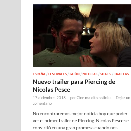
ESPAÑA
/
FESTIVALES
/
GIJÓN
/
NOTICIAS
/
SITGES
/
TRAILERS
Nuevo trailer para Piercing de
Nicolas Pesce
17 diciembre, 2018
-
por
Cine maldito noticias
-
Dejar un
comentario
No encontraremos mejor noticia hoy que poder
ver el primer trailer de Piercing. Nicolas Pesce se
convirtió en una gran promesa cuando nos