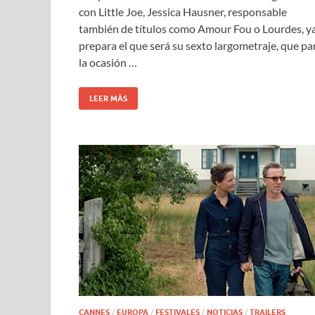
con Little Joe, Jessica Hausner, responsable
también de títulos como Amour Fou o Lourdes, y
prepara el que será su sexto largometraje, que pa
la ocasión …
LEER MÁS
CANNES
/
EUROPA
/
FESTIVALES
/
NOTICIAS
/
TRAILERS