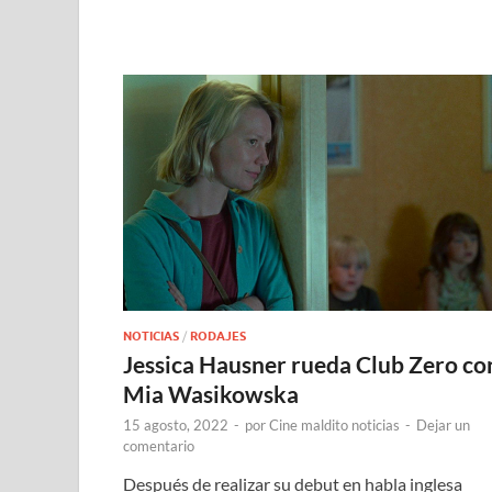
NOTICIAS
/
RODAJES
Jessica Hausner rueda Club Zero co
Mia Wasikowska
15 agosto, 2022
-
por
Cine maldito noticias
-
Dejar un
comentario
Después de realizar su debut en habla inglesa