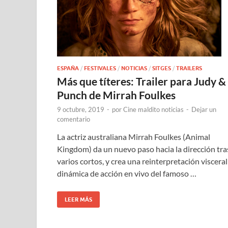
ESPAÑA
/
FESTIVALES
/
NOTICIAS
/
SITGES
/
TRAILERS
Más que títeres: Trailer para Judy &
Punch de Mirrah Foulkes
9 octubre, 2019
-
por
Cine maldito noticias
-
Dejar un
comentario
La actriz australiana Mirrah Foulkes (Animal
Kingdom) da un nuevo paso hacia la dirección tra
varios cortos, y crea una reinterpretación visceral
dinámica de acción en vivo del famoso …
LEER MÁS