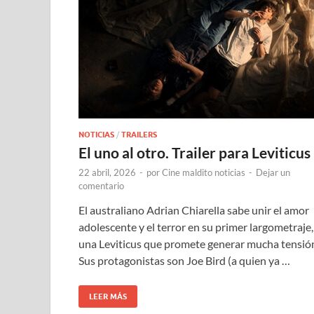
NOTICIAS
/
TRAILERS
El uno al otro. Trailer para Leviticus
22 abril, 2026
-
por
Cine maldito noticias
-
Dejar un
comentario
El australiano Adrian Chiarella sabe unir el amor
adolescente y el terror en su primer largometraje,
una Leviticus que promete generar mucha tensió
Sus protagonistas son Joe Bird (a quien ya …
LEER MÁS