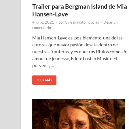
Trailer para Bergman Island de Mia
Hansen-Løve
4 junio, 2021
-
por
Cine maldito noticias
-
Dejar un
comentario
Mia Hansen-Løve es, posiblemente, una de las
autoras que mayor pasión desata dentro de
nuestras fronteras, y es que tras títulos como Un
amour de jeunesse, Eden: Lost in Music o El
porvenir, …
LEER MÁS