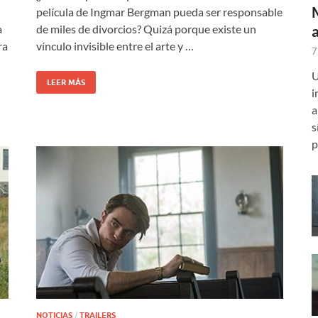
película de Ingmar Bergman pueda ser responsable
a
de miles de divorcios? Quizá porque existe un
ra
vínculo invisible entre el arte y …
7
U
LEER MÁS
i
a
s
p
NOTICIAS
/
TRAILERS