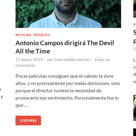
A
NOTICIAS
/
RODAJES
Antonio Campos dirigirá The Devil
2
All the Time
L
17 enero, 2019
-
por
Cine maldito noticias
-
Dejar un
comentario
c
d
Pocas películas consiguen que el cabreo te dure
n
años, y no precisamente por malas decisiones, sino
s
porque el director tuviese la necesidad de
 y
provocarte ese sentimiento. Personalmente fue lo
que …
LEER MÁS