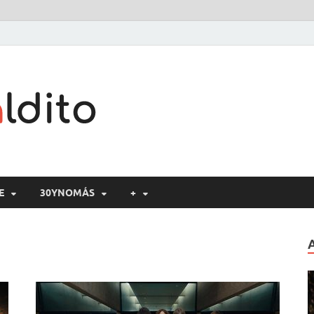
Cine maldito
E
30YNOMÁS
+