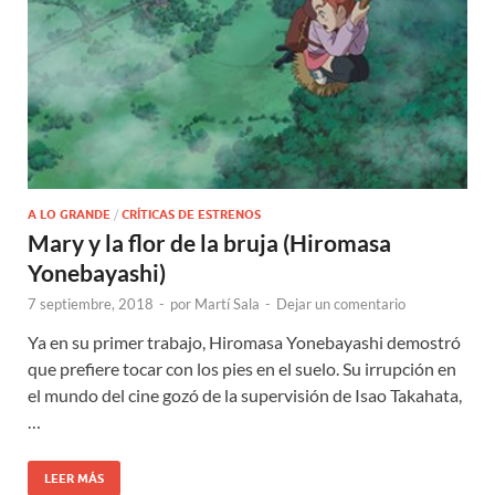
A LO GRANDE
/
CRÍTICAS DE ESTRENOS
Mary y la flor de la bruja (Hiromasa
Yonebayashi)
7 septiembre, 2018
-
por
Martí Sala
-
Dejar un comentario
Ya en su primer trabajo, Hiromasa Yonebayashi demostró
que prefiere tocar con los pies en el suelo. Su irrupción en
el mundo del cine gozó de la supervisión de Isao Takahata,
…
LEER MÁS