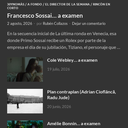
30YNOMÁS
/
A FONDO
/
EL DIRECTOR DE LA SEMANA
/
RINCÓN EN
CORTO
Francesco Sossai… a examen
2 agosto, 2026
-
por
Rubén Collazos
-
Dejar un comentario
En la secuencia inicial de La última ronda en Venecia, esa
donde Primo Sossai recibe un Rolex por parte de la
empresa el día de su jubilación, Tiziano, el personaje que …
Cole Webley… a examen
19 julio, 2026
Plan contraplan (Adrian Cioflâncã,
Radu Jude)
20 junio, 2026
Amélie Bonnin… a examen