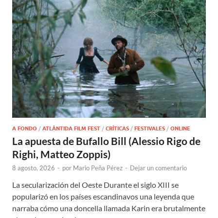
A FONDO
/
ATLÁNTIDA FILM FEST
/
CRÍTICAS
/
FESTIVALES
/
ONLINE
La apuesta de Bufallo Bill (Alessio Rigo de
Righi, Matteo Zoppis)
8 agosto, 2026
-
por
Mario Peña Pérez
-
Dejar un comentario
La secularización del Oeste Durante el siglo XIII se
popularizó en los países escandinavos una leyenda que
narraba cómo una doncella llamada Karin era brutalmente