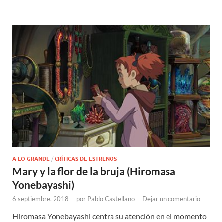
A LO GRANDE
/
CRÍTICAS DE ESTRENOS
Mary y la flor de la bruja (Hiromasa
Yonebayashi)
6 septiembre, 2018
-
por
Pablo Castellano
-
Dejar un comentario
Hiromasa Yonebayashi centra su atención en el momento