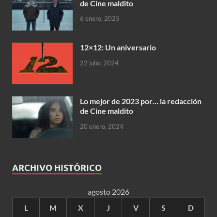
de Cine maldito
6 enero, 2025
12×12: Un aniversario
22 julio, 2024
Lo mejor de 2023 por… la redacción
de Cine maldito
20 enero, 2024
ARCHIVO HISTÓRICO
agosto 2026
L
M
X
J
V
S
D