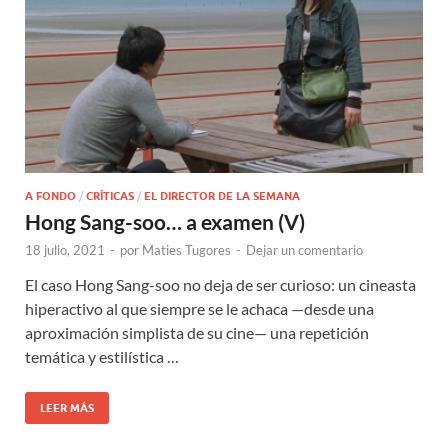
A FONDO
/
CRÍTICAS
/
EL DIRECTOR DE LA SEMANA
Hong Sang-soo… a examen (V)
18 julio, 2021
-
por
Maties Tugores
-
Dejar un comentario
El caso Hong Sang-soo no deja de ser curioso: un cineasta
hiperactivo al que siempre se le achaca —desde una
aproximación simplista de su cine— una repetición
temática y estilística …
LEER MÁS