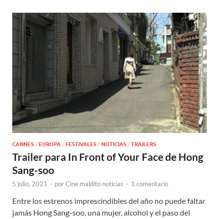
CANNES
/
EUROPA
/
FESTIVALES
/
NOTICIAS
/
TRAILERS
Trailer para In Front of Your Face de Hong
Sang-soo
5 julio, 2021
-
por
Cine maldito noticias
-
1 comentario
Entre los estrenos imprescindibles del año no puede faltar
jamás Hong Sang-soo, una mujer, alcohol y el paso del