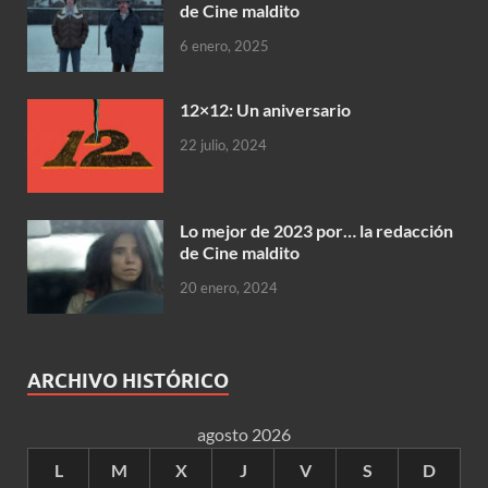
de Cine maldito
6 enero, 2025
12×12: Un aniversario
22 julio, 2024
Lo mejor de 2023 por… la redacción
de Cine maldito
20 enero, 2024
ARCHIVO HISTÓRICO
agosto 2026
L
M
X
J
V
S
D