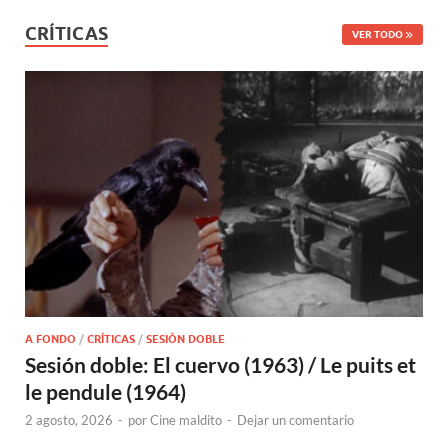
CRÍTICAS
VER TODO
A FONDO
/
CRÍTICAS
/
SESIÓN DOBLE
Sesión doble: El cuervo (1963) / Le puits et
le pendule (1964)
2 agosto, 2026
-
por
Cine maldito
-
Dejar un comentario