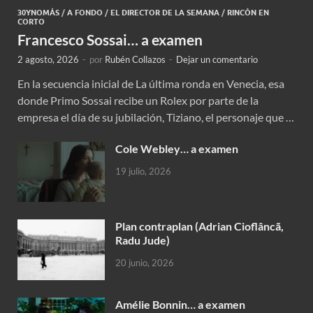
30YNOMÁS
/
A FONDO
/
EL DIRECTOR DE LA SEMANA
/
RINCÓN EN
CORTO
Francesco Sossai… a examen
2 agosto, 2026
-
por
Rubén Collazos
-
Dejar un comentario
En la secuencia inicial de La última ronda en Venecia, esa
donde Primo Sossai recibe un Rolex por parte de la
empresa el día de su jubilación, Tiziano, el personaje que …
Cole Webley… a examen
19 julio, 2026
Plan contraplan (Adrian Cioflâncã,
Radu Jude)
20 junio, 2026
Amélie Bonnin… a examen