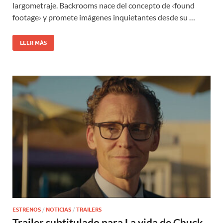
largometraje. Backrooms nace del concepto de ‹found
footage› y promete imágenes inquietantes desde su …
LEER MÁS
ESTRENOS
/
NOTICIAS
/
TRAILERS
Trailer subtitulado para La vida de Chuck