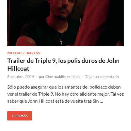
NOTICIAS
/
TRAILERS
Trailer de Triple 9, los polis duros de John
Hillcoat
6 octubre, 2015
-
por
Cine maldito noticias
-
Dejar un comentario
Sólo puedo asegurar que los amantes del policíaco deben
ver el trailer de Triple 9. No hay otro aliciente mejor. Tal vez
saber que John Hillcoat está de vuelta tras Sin …
LEER MÁS