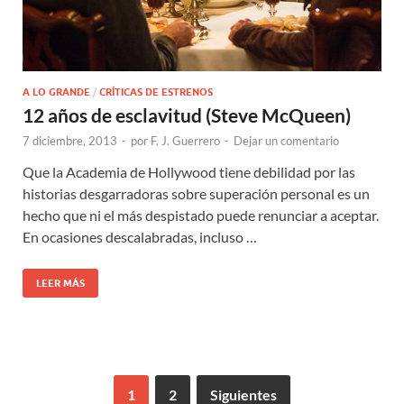
A LO GRANDE
/
CRÍTICAS DE ESTRENOS
12 años de esclavitud (Steve McQueen)
7 diciembre, 2013
-
por
F. J. Guerrero
-
Dejar un comentario
Que la Academia de Hollywood tiene debilidad por las
historias desgarradoras sobre superación personal es un
hecho que ni el más despistado puede renunciar a aceptar.
En ocasiones descalabradas, incluso …
LEER MÁS
1
2
Siguientes