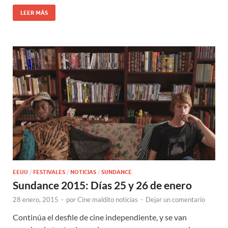
LEER MÁS
EEUU
/
FESTIVALES
/
NOTICIAS
/
SUNDANCE
Sundance 2015: Días 25 y 26 de enero
28 enero, 2015
-
por
Cine maldito noticias
-
Dejar un comentario
Continúa el desfile de cine independiente, y se van