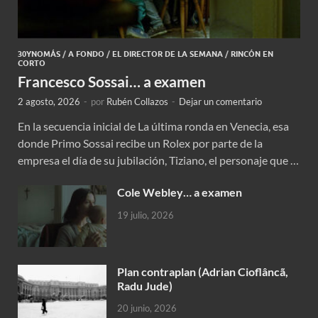
30YNOMÁS
/
A FONDO
/
EL DIRECTOR DE LA SEMANA
/
RINCÓN EN
CORTO
Francesco Sossai… a examen
2 agosto, 2026
-
por
Rubén Collazos
-
Dejar un comentario
En la secuencia inicial de La última ronda en Venecia, esa
donde Primo Sossai recibe un Rolex por parte de la
empresa el día de su jubilación, Tiziano, el personaje que …
Cole Webley… a examen
19 julio, 2026
Plan contraplan (Adrian Cioflâncã,
Radu Jude)
20 junio, 2026