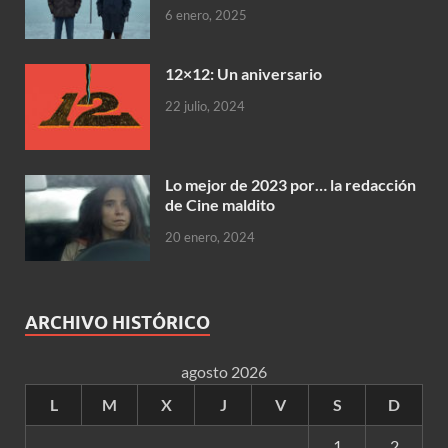
6 enero, 2025
12×12: Un aniversario
22 julio, 2024
Lo mejor de 2023 por… la redacción
de Cine maldito
20 enero, 2024
ARCHIVO HISTÓRICO
agosto 2026
L
M
X
J
V
S
D
1
2