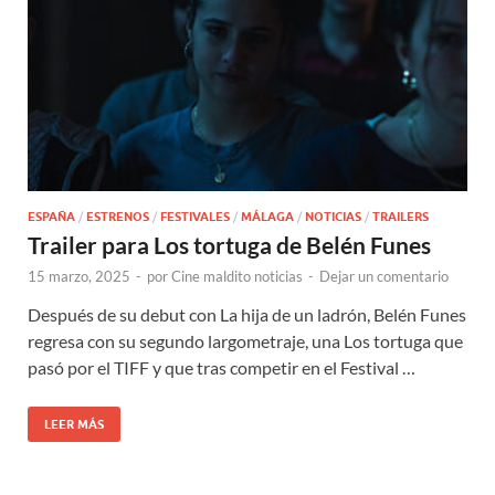
ESPAÑA
/
ESTRENOS
/
FESTIVALES
/
MÁLAGA
/
NOTICIAS
/
TRAILERS
Trailer para Los tortuga de Belén Funes
15 marzo, 2025
-
por
Cine maldito noticias
-
Dejar un comentario
Después de su debut con La hija de un ladrón, Belén Funes
regresa con su segundo largometraje, una Los tortuga que
pasó por el TIFF y que tras competir en el Festival …
LEER MÁS