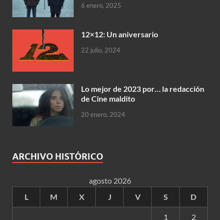
6 enero, 2025
12×12: Un aniversario
22 julio, 2024
Lo mejor de 2023 por… la redacción
de Cine maldito
20 enero, 2024
ARCHIVO HISTÓRICO
agosto 2026
L
M
X
J
V
S
D
1
2