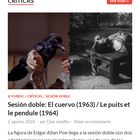
CRÍTICAS
VER TODO
A FONDO
/
CRÍTICAS
/
SESIÓN DOBLE
Sesión doble: El cuervo (1963) / Le puits et
le pendule (1964)
2 agosto, 2026
-
por
Cine maldito
-
Dejar un comentario
La figura de Edgar Allan Poe llega a la sesión doble con dos
adaptaciones suyas: en primer lugar, una de uno de los